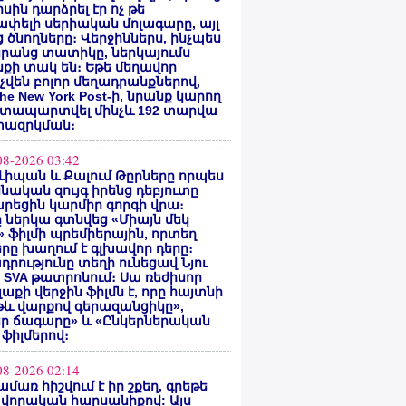
սին դարձրել էր ոչ թե
փելի սերիական մոլագարը, այլ
 ծնողները։ Վերջիններս, ինչպես
րանց տատիկը, ներկայումս
քի տակ են։ Եթե մեղավոր
վեն բոլոր մեղադրանքներով,
he New York Post-ի, նրանք կարող
ատապարտվել մինչև 192 տարվա
ազրկման։
08-2026 03:42
Լիպան և Քալում Թըրները որպես
նական զույգ իրենց դեբյուտը
րեցին կարմիր գորգի վրա։
ը ներկա գտնվեց «Միայն մեկ
» ֆիլմի պրեմիերային, որտեղ
րը խաղում է գլխավոր դերը։
դրությունը տեղի ունեցավ Նյու
 SVA թատրոնում։ Սա ռեժիսոր
Գլաքի վերջին ֆիլմն է, որը հայտնի
թև վարքով գերազանցիկը»,
եր ճագարը» և «Ընկերներական
 ֆիլմերով։
08-2026 02:14
ամառ հիշվում է իր շքեղ, գրեթե
վորական հարսանիքով: Այս