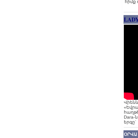
հիմք 
LAD
Վիենն
«Եվրա
հաղթե
Dara-
երգը`
ՕՐՎԱ