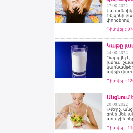
27.08.2022
Սա ամերիկա
Ռեյզոնի բա
փորձերով:
Դիտվել է 9
Կաթը լավ
24.08.2022
Պարզվել է,
խմում, շատ
կաթնամթերք
ավելի վատ 
Դիտվել է 1
Անցնում
20.08.2022
«Վե’րջ, ան
գոնե մեկ ան
առաջին հե
Դիտվել է 1