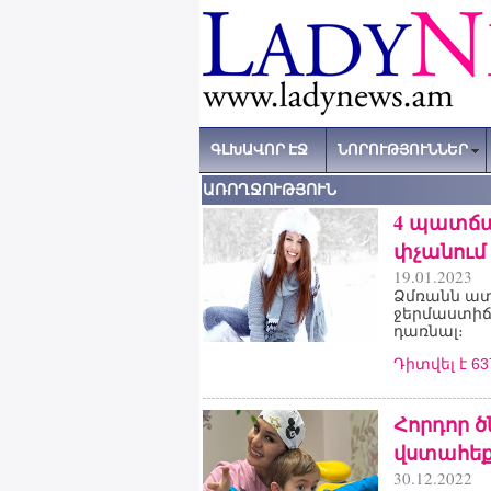
ԳԼԽԱՎՈՐ ԷՋ
ՆՈՐՈՒԹՅՈՒՆՆԵՐ
ԱՌՈՂՋՈՒԹՅՈՒՆ
4 պատճա
փչանու
19.01.2023
Ձմռանն ատ
ջերմաստիճա
դառնալ։
Դիտվել է 6
Հորդոր ծ
վստահեք
30.12.2022