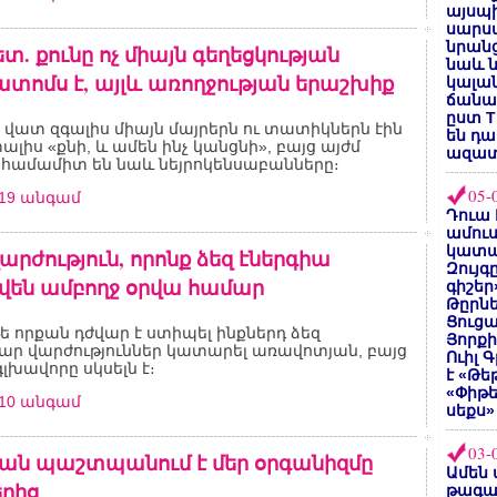
այսպի
սարսա
նրանց
տ. քունը ոչ միայն գեղեցկության
նաև ն
տոմս է, այլև առողջության երաշխիք
կալան
ճանաչ
ըստ T
վատ զգալիս միայն մայրերն ու տատիկներն էին
են դ
ալիս «քնի, և ամեն ինչ կանցնի», բայց այժմ
ազատ
 համամիտ են նաև նեյրոկենսաբանները։
05-
719 անգամ
Դուա 
ամուս
կատա
արժություն, որոնք ձեզ էներգիա
Զույգ
են ամբողջ օրվա համար
գիշեր
Թըրնե
Ցուցա
թե որքան դժվար է ստիպել ինքներդ ձեզ
Յորքի
ր վարժություններ կատարել առավոտյան, բայց
Ուիլ 
լխավորը սկսելն է։
է «Թե
«Փիթ
910 անգամ
սեքս»
03-
ան պաշտպանում է մեր օրգանիզմը
Ամեն 
րից
թագա