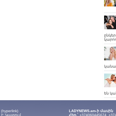
ընկե
կարող
կանա
են կա
hyperlink)
LADYNEWS.am-ի մասին
է: Կայքում
Հեռ.`
+374060445674, +37