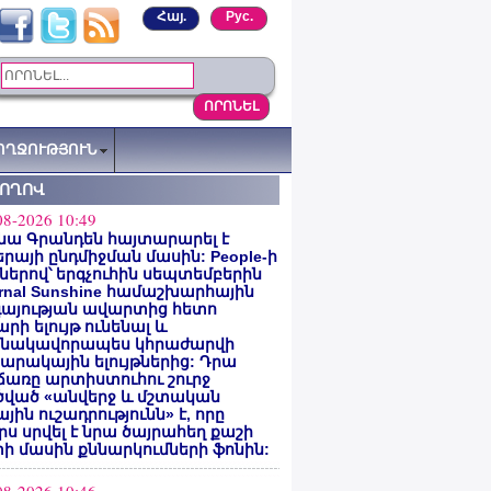
Հայ.
Рус.
ՈՂՋՈՒԹՅՈՒՆ
ՏՈՂՈՎ
08-2026 10:49
նա Գրանդեն հայտարարել է
րայի ընդմիջման մասին: People-ի
ներով՝ երգչուհին սեպտեմբերին
ernal Sunshine համաշխարհային
գայության ավարտից հետո
րի ելույթ ունենալ և
նակավորապես կհրաժարվի
րակային ելույթներից: Դրա
առը արտիստուհու շուրջ
ծված «անվերջ և մշտական
յին ուշադրությունն» է, որը
րս սրվել է նրա ծայրահեղ քաշի
ի մասին քննարկումների ֆոնին: