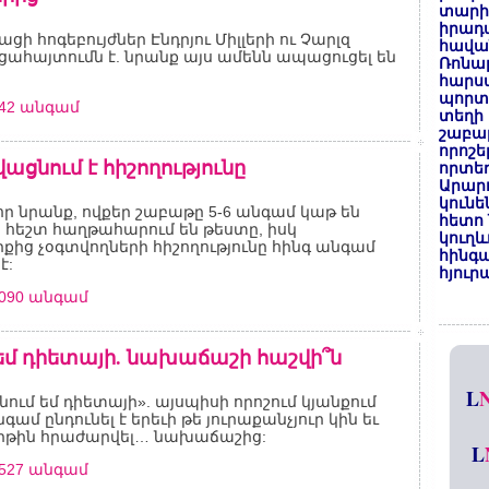
տարի
իրադ
ցի հոգեբույժներ Էնդրյու Միլլերի ու Չարլզ
հավա
ցահայտումն է. նրանք այս ամենն ապացուցել են
Ռոնալ
հարսա
պորտ
742 անգամ
տեղի 
շաբաթ
որոշե
ացնում է հիշողությունը
որտեղ
Արար
կունե
 որ նրանք, ովքեր շաբաթը 5-6 անգամ կաթ են
հետո 
 հեշտ հաղթահարում են թեստը, իսկ
կուղև
ից չօգտվողների հիշողությունը հինգ անգամ
հինգա
է:
հյուր
3090 անգամ
 եմ դիետայի. նախաճաշի հաշվի՞ն
L
ցնում եմ դիետայի». այսպիսի որոշում կյանքում
գամ ընդունել է երեւի թե յուրաքանչյուր կին եւ
րթին հրաժարվել… նախաճաշից:
L
1527 անգամ