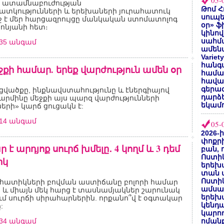
05-
 ատամնաբուժության
Թոմ Հ
տկությունների և երեխաների յուրահատուկ
սուպե
ջ է մեր հարցազրույցը մանկական ստոմատոլոգ
օր» ֆ
ոնյանի հետ։
կինով
սահմա
235 անգամ
ամենա
Varie
հանգս
ջքի համար. երեք վարժություն ամեն օր
համա
հավաք
գերազ
ցվածքը, ինքնավստահությունը և էներգիայով
դարձ
րմինը մեջքի այս պարզ վարժությունների
եկամո
րի» կարճ ցուցակն է:
714 անգամ
05-
2026-
փոքրի
է արդյոք սուրճ խմելը․ 4 կողմ և 3 դեմ
բան, 
Ոստիկ
րկ
երեխա
տան փ
Ոստիկ
 հատիկների բովման աստիճանը բոլորի համար
ամսա
 և միայն մեկ հարց է տասնամյակներ շարունակ
երեխա
մ սուրճի սիրահարներին. որքանո՞վ է օգտակար
կենդա
:
կարող
734 անգամ
ոմանք