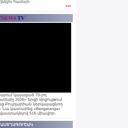
դնելու համար։
Y
NEWS
TV
այում կայացած 70-րդ
տեսիլ 2026» երգի մրցույթում
ց Բուլղարիան ներկայացնող
ն։ Նա կատարեց «Bangaranga»
 վաստակելով 516 միավոր։
 ԱՍՏՂԱԳՈՒՇԱԿ