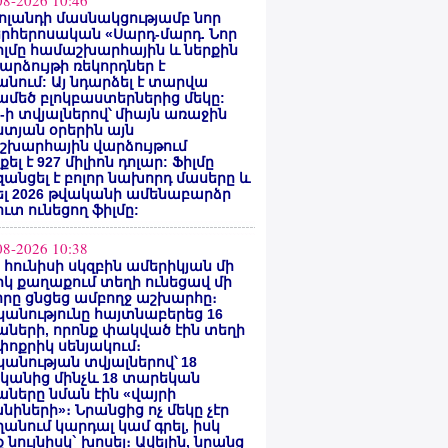
08-2026 10:46
ոլանդի մասնակցությամբ նոր
րհերոսական «Սարդ-մարդ. Նոր
իլմը համաշխարհային և ներքին
արձույթի ռեկորդներ է
նում: Այ նդարձել է տարվա
մեծ բլոկբաստերներից մեկը:
ty-ի տվյալներով՝ միայն առաջին
տյան օրերին այն
շխարհային վարձույթում
ել է 927 միլիոն դոլար: Ֆիլմը
անցել է բոլոր նախորդ մասերը և
ել 2026 թվականի ամենաբարձր
ւտ ունեցող ֆիլմը:
08-2026 10:38
ի հունիսի սկզբին ամերիկյան մի
կ քաղաքում տեղի ունեցավ մի
որը ցնցեց ամբողջ աշխարհը։
անությունը հայտնաբերեց 16
ների, որոնք փակված էին տեղի
ոքրիկ սենյակում։
անության տվյալներով՝ 18
կանից մինչև 18 տարեկան
ները նման էին «վայրի
նիների»։ Նրանցից ոչ մեկը չէր
անում կարդալ կամ գրել, իսկ
 նույնիսկ` խոսել։ Ավելին, նրանց