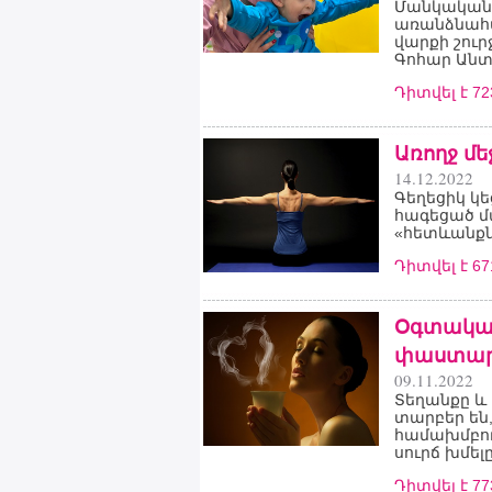
Մանկական
առանձնահա
վարքի շուր
Գոհար Անտ
Դիտվել է 7
Առողջ մե
14.12.2022
Գեղեցիկ կե
հագեցած մա
«հետևանքնե
Դիտվել է 6
Օգտակար 
փաստա
09.11.2022
Տեղանքը և
տարբեր են,
համախմբու
սուրճ խմելը
Դիտվել է 7