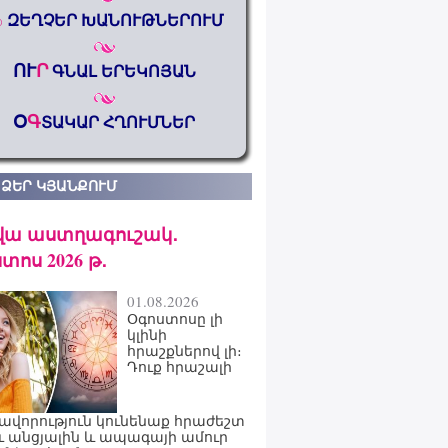
%
ԶԵՂՉԵՐ ԽԱՆՈՒԹՆԵՐՈՒՄ
ՈՒ
Ր
ԳՆԱԼ ԵՐԵԿՈՅԱՆ
Օ
Գ
ՏԱԿԱՐ ՀՂՈՒՄՆԵՐ
 ՁԵՐ ԿՅԱՆՔՈՒՄ
վա աստղագուշակ․
տոս 2026 թ․
01.08.2026
Օգոստոսը լի
կլինի
հրաշքներով լի։
Դուք հրաշալի
ավորություն կունենաք հրաժեշտ
ւ անցյալին և ապագայի ամուր