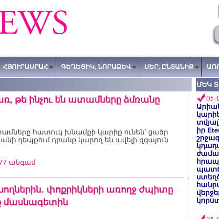
ՀՅՈՒՐԱՍՐԱՀ
ԳԵՂԵՑԻԿ, ՆՈՐԱՁԵՎ
ՍԵՐ, ԸՆՏԱՆԻՔ
ԱՌ
ՄԵԿ 
ռ, թե ինչու են ատամները ձմռանը
05-
Արիա
մ
կարիե
տվյալ
իր Et
ամները հատուկ խնամքի կարիք ունեն՝ ցածր
շրջա
նի դեպքում դրանք կարող են ավելի զգայուն
կդադա
ժամա
հրապա
377 անգամ
պատճ
ստեղ
հանրա
նողներին․ փոքրիկների առողջ ժպիտը
վերջե
 մասնագետին
կորստ