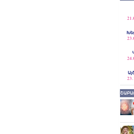
21.
Խե
23.
24.
Այ
23.
ՇԱԲԱ