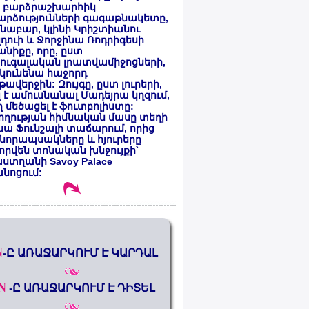
 բարձրաշխարհիկ
արձությունների գագաթնակետը,
նաբար, կլինի Կրիշտիանու
դուի և Ջորջինա Ռոդրիգեսի
նիքը, որը, ըստ
ուգալական լրատվամիջոցների,
կունենա հաջորդ
ավերջին: Զույգը, ըստ լուրերի,
լ է ամուսնանալ Մադեյրա կղզում,
 մեծացել է ֆուտբոլիստը:
ողության հիմնական մասը տեղի
նա Ֆունշալի տաճարում, որից
նորապսակները և հյուրերը
որվեն տոնական խնջույքի՝
ստղանի Savoy Palace
անոցում:
N
-Ը ԱՌԱՋԱՐԿՈՒՄ Է ԿԱՐԴԱԼ
N
-Ը ԱՌԱՋԱՐԿՈՒՄ Է ԴԻՏԵԼ