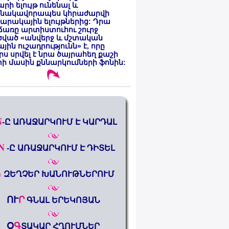
րի ելույթ ունենալ և
նակավորապես կհրաժարվի
րակային ելույթներից: Դրա
առը արտիստուհու շուրջ
ծված «անվերջ և մշտական
յին ուշադրությունն» է, որը
րս սրվել է նրա ծայրահեղ քաշի
ի մասին քննարկումների ֆոնին:
N
-Ը ԱՌԱՋԱՐԿՈՒՄ Է ԿԱՐԴԱԼ
N
-Ը ԱՌԱՋԱՐԿՈՒՄ Է ԴԻՏԵԼ
%
ԶԵՂՉԵՐ ԽԱՆՈՒԹՆԵՐՈՒՄ
ՈՒ
Ր
ԳՆԱԼ ԵՐԵԿՈՅԱՆ
Օ
Գ
ՏԱԿԱՐ ՀՂՈՒՄՆԵՐ