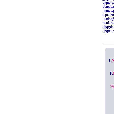
կդադա
ժամա
հրապա
պատճ
ստեղ
հանրա
վերջե
կորստ
L
L