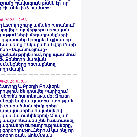
ոշումը «լավագույն բանն էր, որ
 էի անել ինձ համար»։
08-2026 12:58
 Լետոյի շուրջ ամպեր խտանում
արզվել է, որ վերջերս սեռական
ությունների մեղադրանքների
 դերասանը կորցրել է գլխավոր
 Նա պետք է նկարահանվեր Բարի
ոնի «Սպանությունը»
ական թրիլերում, որը պատմում
 Ֆ. Քենեդիի մահվան
ամանքները հետաքննող
ողի մասին
։
08-2026 03:03
Հադիդը և Բրեդլի Քուփերն
րություն են գրավել Փարիզում
 վերջին հայտնությամբ։ Զույգը
անիքի նախապատրաստության
րի տարածման հիմք դրեց՝
արակայնորեն հայտնվելով
նական մատանիներով։ Չնայած
ք պաշտոնապես չեն հաստատել
ագուների ենթադրությունները,
 գործողություւներում կա ինչ-որ
քրքիր բան։ Արևմտյան