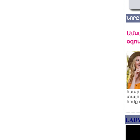
ՆՈՐԸ
Ամս
օգոս
հնար
տալո
հիմք 
LAD