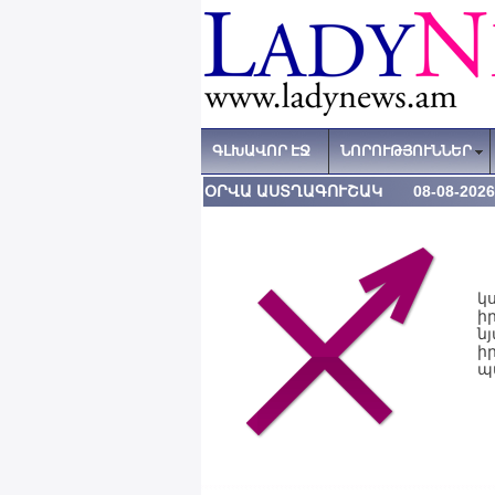
ԳԼԽԱՎՈՐ ԷՋ
ՆՈՐՈՒԹՅՈՒՆՆԵՐ
ՕՐՎԱ ԱՍՏՂԱԳՈՒՇԱԿ 08-08-2026
Ա
կ
ի
ն
ի
պ