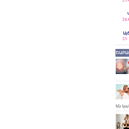
24.
Այ
23.
ՇԱԲԱ
են կա