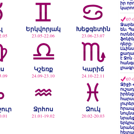
իր որ
կարող
07-
Ջարեդ
լ
Երկվորյակ
Խեցգետին
են։ Պ
ոտնձգ
2.05
23.05-22.06
23.06-23.07
ֆոնին
դերը։
Լևինս
քաղաք
է Ջոն
հանգ
լրագր
յս
Կշեռք
Կարիճ
3.09
24.09-23.10
24.10-22.11
07-
Ջիջի 
ուշադ
իրենց
հարս
լուրե
ջուր
Ջրհոս
Ձուկ
հրապ
նույ
0.01
21.01-19.02
20.02-20.03
նրան
երկրպ
նրանց
հետա