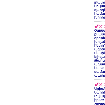
լրատվ
նույն
զարդե
համա
խորհ
07-
Օգոստ
քսանվ
գրեթ
խոլա
հետո՝
ագրե
մասին
Էլիզա
Թաուլ
ախտոր
նա 23
ժամա
պալի
05-
Արիա
կարիե
տվյալ
իր Et
շրջա