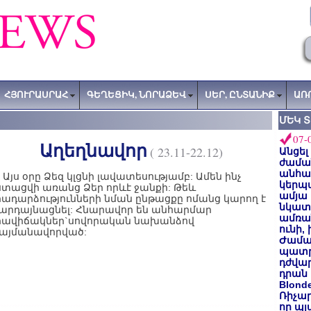
ՀՅՈՒՐԱՍՐԱՀ
ԳԵՂԵՑԻԿ, ՆՈՐԱՁԵՎ
ՍԵՐ, ԸՆՏԱՆԻՔ
ԱՌ
ՄԵԿ 
07-
Աղեղնավոր
( 23.11-22.12)
Անցել
ժաման
անհա
յս օրը Ձեզ կլցնի լավատեսությամբ: Ամեն ինչ
կերպ
ստացվի առանց Ձեր որևէ ջանքի: Թեև
ամյա
րադարձությունների նման ընթացքը ոմանց կարող է
նկատե
յարդայնացնել: Հնարավոր են անհարմար
ամռան
րավիճակներ`սովորական նախանձով
ունի,
այմանավորված:
Ժամա
պատր
դժվար
դրան 
Blond
Ռիչա
որ պլ