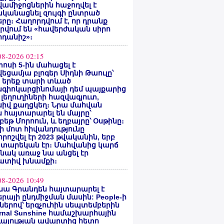
ամիջոցներին հաջողվել է
ականացնել զույգի ընտրած
րը։ Հաղորդվում է, որ դրանք
րվում են «հավերժական սիրո
րդանիշ»։
08-2026 02:15
ոսի 5-ին մահացել է
եցամյա բլոգեր Սիդնի Թաուլը՝
ե երեք տարի տևած
նգիոկարցինոմայի դեմ պայքարից
 լեղուղիների հազվագյուտ,
սիվ քաղցկեղ։ Նրա մահվան
 հայտարարել են մայրը՝
բեթ Մորոուն, և եղբայրը՝ Օսթինը։
ի մոտ հիվանդությունը
ոշվել էր 2023 թվականին, երբ
 տարեկան էր։ Մահվանից կարճ
նակ առաջ նա անցել էր
ատիվ խնամքի։
08-2026 10:49
նա Գրանդեն հայտարարել է
րայի ընդմիջման մասին: People-ի
ներով՝ երգչուհին սեպտեմբերին
ernal Sunshine համաշխարհային
գայության ավարտից հետո