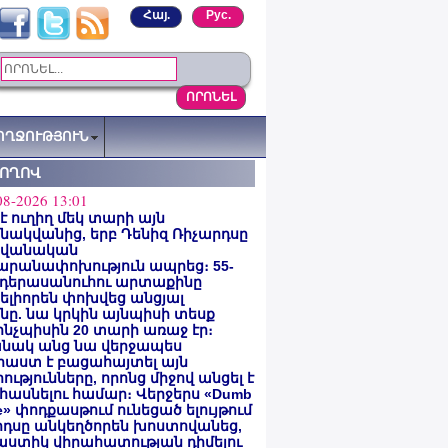
Հայ.
Рус.
ՈՂՋՈՒԹՅՈՒՆ
ՏՈՂՈՎ
08-2026 13:01
 է ուղիղ մեկ տարի այն
ակվանից, երբ Դենիզ Ռիչարդսը
վանական
արանափոխություն ապրեց։ 55-
 դերասանուհու արտաքինը
լիորեն փոխվեց անցյալ
ը. նա կրկին այնպիսի տեսք
 ինչպիսին 20 տարի առաջ էր։
նակ անց նա վերջապես
աստ է բացահայտել այն
ությունները, որոնց միջով անցել է
հասնելու համար։ Վերջերս «Dumb
e» փոդքասթում ունեցած ելույթում
րդսը անկեղծորեն խոստովանեց,
աստիկ վիրահատության դիմելու