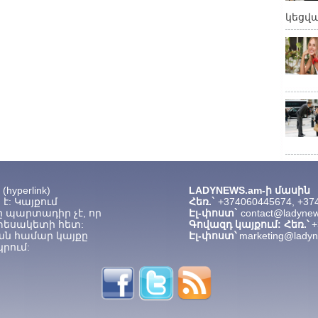
կեցվ
hyperlink)
LADYNEWS.am-ի մասին
է: Կայքում
Հեռ.`
+374060445674, +37
 պարտադիր չէ, որ
Էլ-փոստ`
contact@ladyne
տեսակետի հետ:
Գովազդ կայքում: Հեռ.՝
+
ան համար կայքը
Էլ-փոստ՝
marketing@lady
րում: