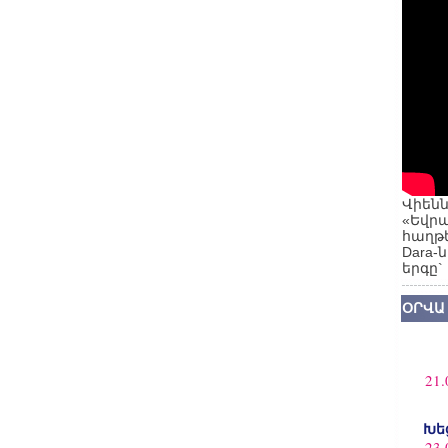
Վիենն
«Եվրա
հաղթե
Dara-
երգը`
ՕՐՎԱ
21.
Խե
23.