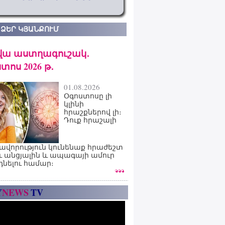
 ՁԵՐ ԿՅԱՆՔՈՒՄ
վա աստղագուշակ․
տոս 2026 թ․
01.08.2026
Օգոստոսը լի
կլինի
հրաշքներով լի։
Դուք հրաշալի
ավորություն կունենաք հրաժեշտ
ւ անցյալին և ապագայի ամուր
դնելու համար։
Y
NEWS
TV