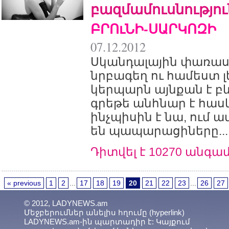
բազմամուսնությու
ԲՐՈւՆԻ-ՍԱՐԿՈԶԻ
07.12.2012
Սկանդալային փառասե
նրբագեղ ու համեստ լ
կերպարն այնքան է բ
գրեթե անհնար է հասկ
ինչպիսին է նա, ում 
են պապարացիները...
Դիտվել է 10270 անգա
« previous
1
2
...
17
18
19
20
21
22
23
...
26
27
© 2012, LADYNEWS.am
Մեջբերումներ անելիս հղումը (hyperlink)
LADYNEWS.am-ին պարտադիր է: Կայքում