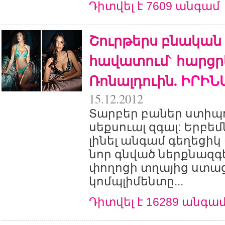
Դիտվել է 7609 անգամ
Շուրթերս բնական ե
հավատում` հարցր
Ռոնալդուին.
ԻՐԻՆ
15.12.2012
Տարբեր բաներ ստիպո
սեքսուալ զգալ: Երբեմ
լինել անգամ գեղեցիկ 
նոր գնված ներքնազգ
փողոցի տղայից ստա
կոմպլիմենտը...
Դիտվել է 16289 անգա