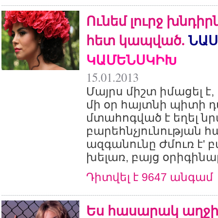
Ունեմ լուրջ խնդիր
հետ կապված.
ՆԱՍ
ԿԱՄԵՆՍԿԻԽ
15.01.2013
Մայրս միշտ իմացել է,
մի օր հայտնի պիտի 
մտահոգված է եղել ն
բարեհնչյունության հ
ազգանունը Ժմուռ է'
խելառ, բայց օրիգինալ.
Դիտվել է 9647 անգամ
Ես հասարակ աղջիկ