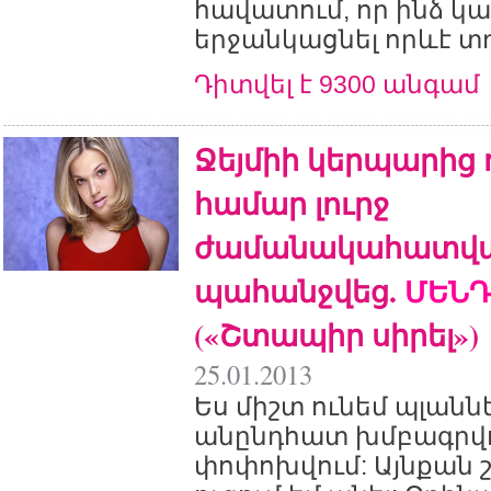
հավատում, որ ինձ կա
երջանկացնել որևէ տղ
Դիտվել է 9300 անգամ
Ջեյմիի կերպարից 
համար լուրջ
ժամանակահատվ
պահանջվեց.
ՄԵՆԴ
(«Շտապիր սիրել»)
25.01.2013
Ես միշտ ունեմ պլանն
անընդհատ խմբագրվու
փոփոխվում: Այնքան 