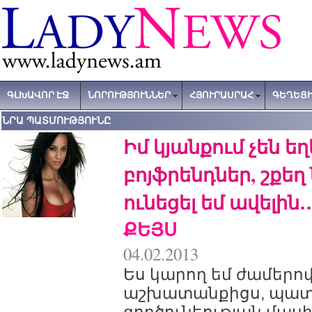
ԳԼԽԱՎՈՐ ԷՋ
ՆՈՐՈՒԹՅՈՒՆՆԵՐ
ՀՅՈՒՐԱՍՐԱՀ
ԳԵՂԵՑԻ
ՆՐԱ ՊԱՏՄՈՒԹՅՈՒՆԸ
Իմ կյանքում չեն ե
բոյֆրենդներ, շքեղ 
ունեցել եմ ավելի
ՔԵՅՍ
04.02.2013
Ես կարող եմ ժամերով
աշխատանքիցս, պատմ