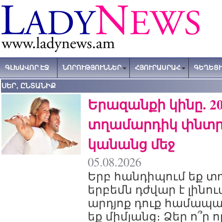
ԳԼԽԱՎՈՐ ԷՋ
ՆՈՐՈՒԹՅՈՒՆՆԵՐ
ՀՅՈՒՐԱՍՐԱՀ
ԳԵՂԵՑԻ
ՍԵՐ, ԸՆՏԱՆԻՔ
Երազանքի կինը. 20
տղամարդիկ փնտրո
կանանց մեջ
05.08.2026
Երբ հանդիպում եք տ
երբեմն դժվար է լինու
արդյոք դուք համա
եք միմյանց։ Ձեր ո՞ր 