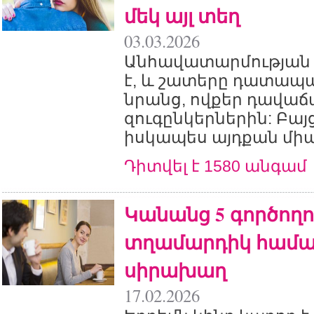
մեկ այլ տեղ
03.03.2026
Անհավատարմության 
է, և շատերը դատապ
նրանց, ովքեր դավաճ
զուգընկերներին: Բայ
իսկապես այդքան միա
Դիտվել է 1580 անգամ
Կանանց 5 գործողու
տղամարդիկ համար
սիրախաղ
17.02.2026