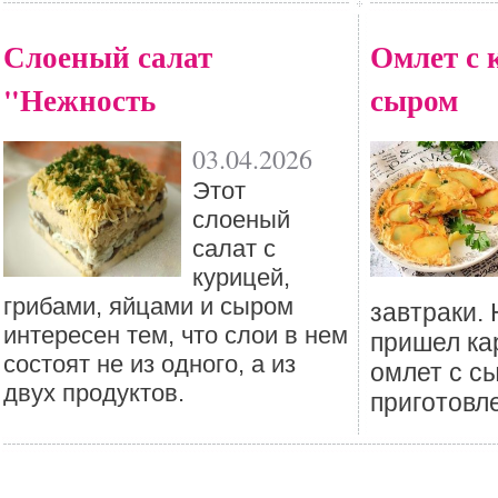
Слоеный салат
Омлет с 
"Нежность
сыром
03.04.2026
Этот
слоеный
салат с
курицей,
грибами, яйцами и сыром
завтраки.
интересен тем, что слои в нем
пришел к
состоят не из одного, а из
омлет с с
двух продуктов.
приготовл