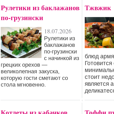
Рулетики из баклажанов
Тжвжик
по-грузински
18.07.2026
Рулетики из
баклажанов
по-грузински
блюд армя
с начинкой из
Готовится 
грецких орехов —
минимальн
великолепная закуска,
стоит недо
которую гости сметают со
является 
стола мгновенно.
деликатес
Котлеты из кабачков
Тоффи п