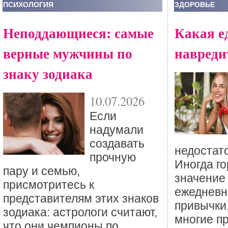
ПСИХОЛОГИЯ
ЗДОРОВЬЕ
Неподдающиеся: самые
Какая е
верные мужчины по
навреди
знаку зодиака
10.07.2026
Если
надумали
создавать
недостат
прочную
Иногда г
пару и семью,
значение
присмотритесь к
ежеднев
представителям этих знаков
привычки
зодиака: астрологи считают,
многие п
что они чемпионы по