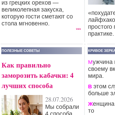
из грецких орехов —
великолепная закуска,
«похудат
которую гости сметают со
лайфхако
стола мгновенно.
простого
практике.
ПОЛЕЗНЫЕ СОВЕТЫ
КРИВОЕ ЗЕРК
ужчина
М
Как правильно
своему вк
заморозить кабачки: 4
мира.
лучших способа
этом сл
В
больше зл
28.07.2026
енщина,
Ж
Мы собрали
то
4 способа