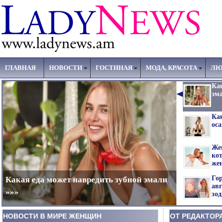
ГЛАВНАЯ
НОВОСТИ
ГОСТИНАЯ
МОДА, КРАСОТА
ЛЮ
Ка
эм
Ка
ос
Же
ко
же
Гор
Какая еда может навредить зубной эмали
авг
»»»
зо
НОВОСТИ В МИРЕ ЖЕНЩИН
ОТ РЕДАКТОР