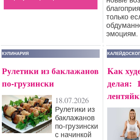
новые во
ангела. Это — неб
благопри
только ес
обдуманно
эмоциям.
КУЛИНАРИЯ
КАЛЕЙДОСКО
Рулетики из баклажанов
Kак худе
по-грузински
делая: 
лентяй
18.07.2026
Рулетики из
баклажанов
по-грузински
с начинкой