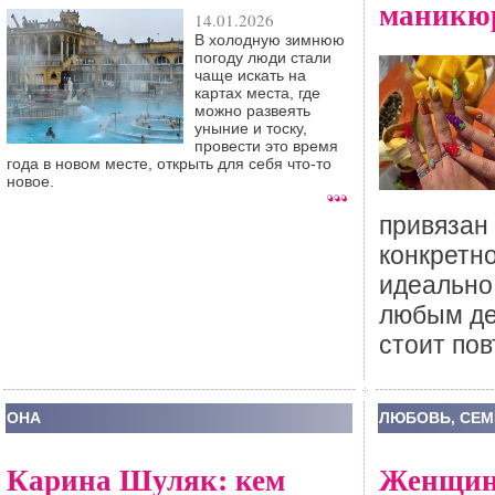
маникю
14.01.2026
В холодную зимнюю
погоду люди стали
чаще искать на
картах места, где
можно развеять
уныние и тоску,
провести это время
года в новом месте, открыть для себя что-то
новое.
привязан
конкретн
идеально
любым де
стоит повт
ОНА
ЛЮБОВЬ, СЕМ
Карина Шуляк: кем
Женщина