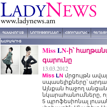
ԳԼԽԱՎՈՐ ԷՋ
ՆՈՐՈՒԹՅՈՒՆՆԵՐ
ՀՅՈՒՐԱՍՐԱՀ
ԳԵՂԵՑԻ
ԽՄԲԱԳՐԻՑ
Miss
L
N
-ի՝ հաղթան
գարունը
13.03.2012
Miss
L
N
մրցույթն ավար
սպասելիքները՝ արդ
Այնքան հաջող անցա
նկարահանումները, 
5 պրոֆեսիոնալ լուս