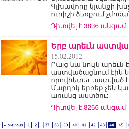
Գլխավորը կյանքի խնջ
ուրիշի ձեռքում չմոռա
Դիտվել է 3836 անգամ
Երբ արեւն աստվա
15.02.2012
Բայց նա նույն արեւն է
աստվածացնում էին ն
որովհետեւ աստված է
Մարդիկ երբեք չեն կ
առանց աստծու:
Դիտվել է 8256 անգամ
« previous
1
2
...
37
38
39
40
41
42
43
44
45