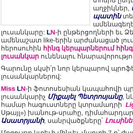
տոնին ընդ
աղջիկներ,
պատին
տե
ամենագեղ
լուսանկարը:
L
N
-ի ընթերցողների եւ Ձ
ամենաշատ like-երին արժանացած լո
հերոսուհին
հինգ կերպարներում հին
լուսանկար
ունենալու հնարավորությ
Գարունը սկսի՛ր նոր կերպարով պրոֆ
լուսանկարներով:
Miss
L
N
-ի ֆոտոսեսիան կապահովի պ
լուսանկարիչ
Միքայել Պետրոսյանը
, 
համար հագուստները կտրամադրի
Li
Սթայլ») խանութ-սրահը, դիմահարդար
Ասատրյանի
, սանրվածքները՝
Լուսին
Մրցույթը կտեւի մինչեւ մարտի 7-ը՝ ժամ