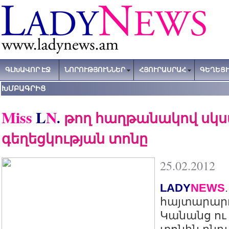
ԳԼԽԱՎՈՐ ԷՋ
ՆՈՐՈՒԹՅՈՒՆՆԵՐ
ՀՅՈՒՐԱՍՐԱՀ
ԳԵՂԵՑԻ
ԽՄԲԱԳՐԻՑ
Miss
L
N
.
թող հաղթանակով սկս
գեղեցկության տոնը
25.02.2012
LADY
NEWS
հայտարարո
Կանանց ու