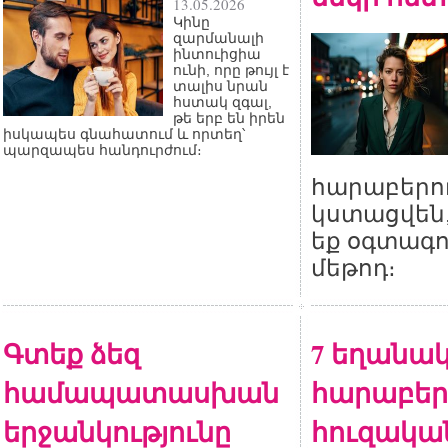
13.05.2026
Կինը
զարմանալի
ինտուիցիա
ունի, որը թույլ է
տալիս նրան
հստակ զգալ,
թե երբ են իրեն
իսկապես գնահատում և որտեղ՝
պարզապես հանդուրժում։
հարաբերու
կստացվեն,
եք օգտագո
մեթոդ։
Գտեք ձեզ
7 եղանակ
համապատասխան
հարաբերո
երջանկությունը
հուզակա