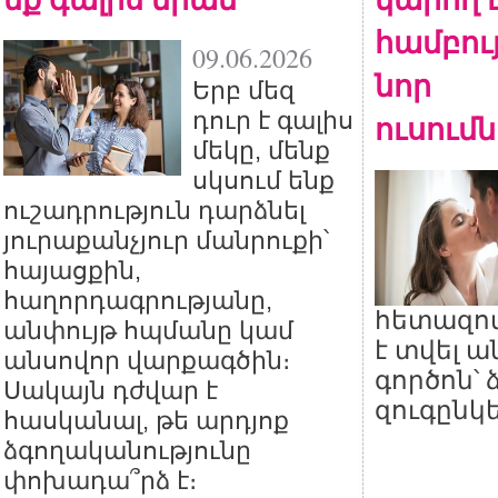
համբույ
09.06.2026
նոր
Երբ մեզ
դուր է գալիս
ուսում
մեկը, մենք
սկսում ենք
ուշադրություն դարձնել
յուրաքանչյուր մանրուքի՝
հայացքին,
հաղորդագրությանը,
հետազոտ
անփույթ հպմանը կամ
է տվել 
անսովոր վարքագծին։
գործոն՝
Սակայն դժվար է
զուգընկ
հասկանալ, թե արդյոք
ձգողականությունը
փոխադա՞րձ է։