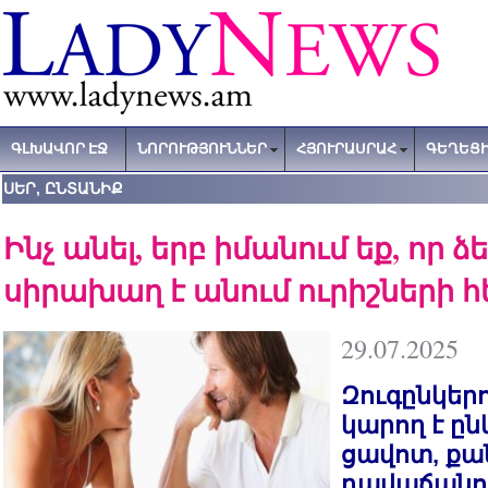
ԳԼԽԱՎՈՐ ԷՋ
ՆՈՐՈՒԹՅՈՒՆՆԵՐ
ՀՅՈՒՐԱՍՐԱՀ
ԳԵՂԵՑԻ
ՍԵՐ, ԸՆՏԱՆԻՔ
Ինչ անել, երբ իմանում եք, որ 
սիրախաղ է անում ուրիշների 
29.07.2025
Զուգընկերո
կարող է ըն
ցավոտ, քա
դավաճանու