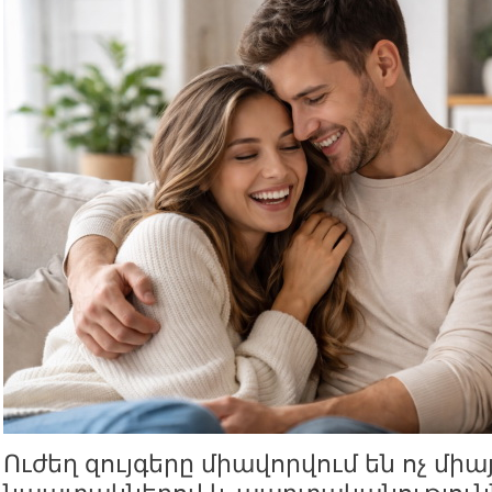
Ուժեղ զույգերը միավորվում են ոչ միա