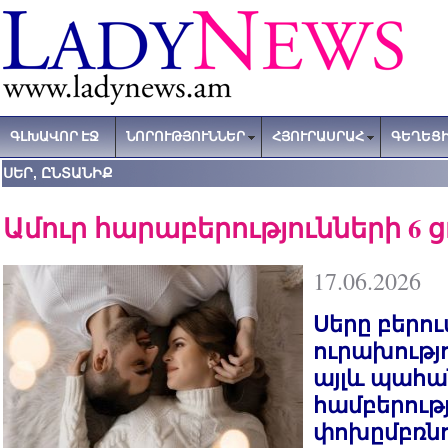
ԳԼԽԱՎՈՐ ԷՋ
ՆՈՐՈՒԹՅՈՒՆՆԵՐ
ՀՅՈՒՐԱՍՐԱՀ
ԳԵՂԵՑԻ
ՍԵՐ, ԸՆՏԱՆԻՔ
Ամուր հարաբերությունների 6 ց
17.06.2026
Սերը բերում
ուրախությո
այլև պահան
համբերությ
փոխըմբռնո