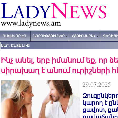
ԳԼԽԱՎՈՐ ԷՋ
ՆՈՐՈՒԹՅՈՒՆՆԵՐ
ՀՅՈՒՐԱՍՐԱՀ
ԳԵՂԵՑԻ
ՍԵՐ, ԸՆՏԱՆԻՔ
Ինչ անել, երբ իմանում եք, որ 
սիրախաղ է անում ուրիշների 
29.07.2025
Զուգընկերո
կարող է ըն
ցավոտ, քա
դավաճանու