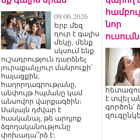
համբույ
09.06.2026
նոր
Երբ մեզ
դուր է գալիս
ուսում
մեկը, մենք
սկսում ենք
ուշադրություն դարձնել
յուրաքանչյուր մանրուքի՝
հայացքին,
հաղորդագրությանը,
հետազոտ
անփույթ հպմանը կամ
է տվել 
անսովոր վարքագծին։
գործոն՝
Սակայն դժվար է
զուգընկ
հասկանալ, թե արդյոք
ձգողականությունը
փոխադա՞րձ է։