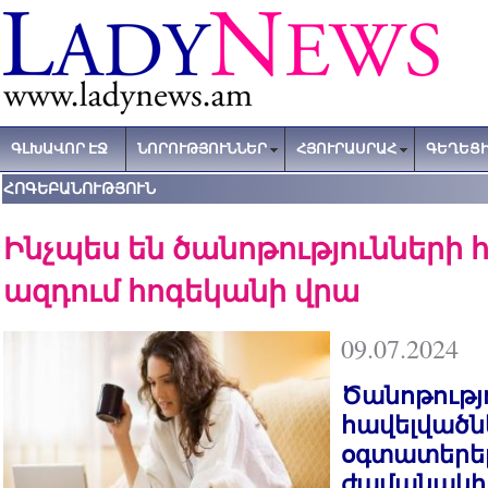
ԳԼԽԱՎՈՐ ԷՋ
ՆՈՐՈՒԹՅՈՒՆՆԵՐ
ՀՅՈՒՐԱՍՐԱՀ
ԳԵՂԵՑԻ
ՀՈԳԵԲԱՆՈՒԹՅՈՒՆ
Ինչպես են ծանոթությունների 
ազդում հոգեկանի վրա
09.07.2024
Ծանոթությ
հավելվածն
օգտատերեր
ժամանակի 