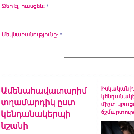
Ձեր էլ. հասցեն:
*
Մեկնաբանությունը:
*
Ամենահավատարիմ
Իսկական խ
կենդանակե
տղամարդիկ ըստ
միշտ կբա
կենդանակերպի
ճշմարտութ
նշանի