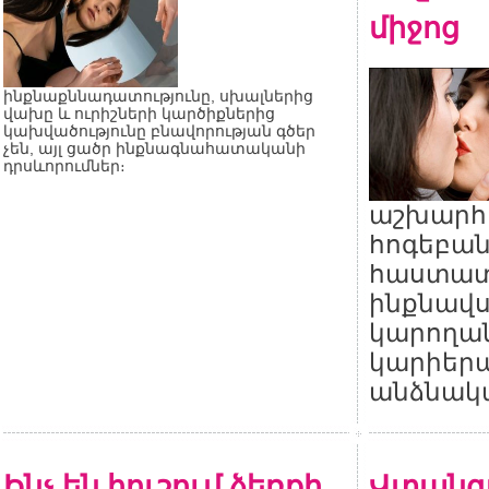
միջոց
ինքնաքննադատությունը, սխալներից
վախը և ուրիշների կարծիքներից
կախվածությունը բնավորության գծեր
չեն, այլ ցածր ինքնագնահատականի
դրսևորումներ։
աշխարհ
հոգեբան
հաստատե
ինքնավս
կարողան
կարիերա
անձնակա
Ինչ են հուշում ձեռքի
Վտանգ