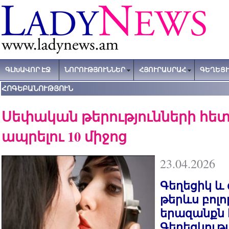
ԳԼԽԱՎՈՐ ԷՋ
ՆՈՐՈՒԹՅՈՒՆՆԵՐ
ՀՅՈՒՐԱՍՐԱՀ
ԳԵՂԵՑԻ
ՀՈԳԵԲԱՆՈՒԹՅՈՒՆ
Սեփական թերությունների հե
ապրելու 10 միջոց
23.04.2026
Գեղեցիկ և 
թերևս բոլ
երազանքն 
Գեղեցկությ