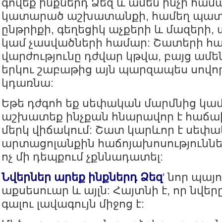
գովեք ինքներդ Ձեզ և ամեն ինչի համա
կատարած աշխատանքի, համեղ պա
ընթրիքի, գեղեցիկ աչքերի և մազերի,
կամ չասվածների համար: Շատերի հա
վարժությունը դժվար կթվա, բայց ամեն
երկու շաբաթից այն պարզապես սովոր
կդառնա:
Եթե դժգոհ եք սեփական մարմնից կա
աշխատեք ինչքան հնարավոր է հաճախ 
մերկ վիճակում: Շատ կարևոր է սեփ
արտացոլանքին հաճոյախոսություննե
ոչ մի դեպքում չքննադատել:
Նվերներ արեք ինքներդ Ձեզ
' նոր պայ
աքսեսուար և այլն: Հայտնի է, որ նվեր
գալու լավագույն միջոց է: