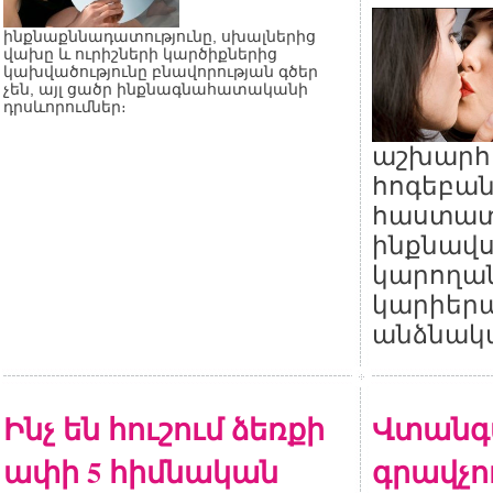
ինքնաքննադատությունը, սխալներից
վախը և ուրիշների կարծիքներից
կախվածությունը բնավորության գծեր
չեն, այլ ցածր ինքնագնահատականի
դրսևորումներ։
աշխարհ
հոգեբան
հաստատե
ինքնավս
կարողան
կարիերա
անձնակա
Ինչ են հուշում ձեռքի
Վտանգ
ափի 5 հիմնական
գրավչու