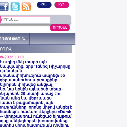
Հայ.
Рус.
ՈՂՋՈՒԹՅՈՒՆ
ՏՈՂՈՎ
08-2026 13:01
 է ուղիղ մեկ տարի այն
ակվանից, երբ Դենիզ Ռիչարդսը
վանական
արանափոխություն ապրեց։ 55-
 դերասանուհու արտաքինը
լիորեն փոխվեց անցյալ
ը. նա կրկին այնպիսի տեսք
 ինչպիսին 20 տարի առաջ էր։
նակ անց նա վերջապես
աստ է բացահայտել այն
ությունները, որոնց միջով անցել է
հասնելու համար։ Վերջերս «Dumb
e» փոդքասթում ունեցած ելույթում
րդսը անկեղծորեն խոստովանեց,
աստիկ վիրահատության դիմելու