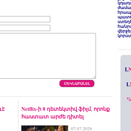
կդադա
ժամա
հրապա
պատճ
ստեղ
հանրա
վերջե
կորստ
L
L
ևէ
Netflix-ի 8 դետեկտիվ ֆիլմ, որոնք
հաստատ արժե դիտել
07.07.2026