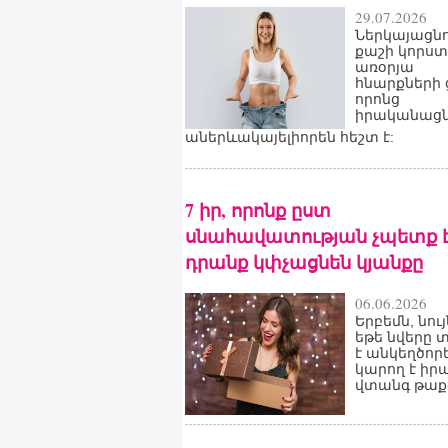
29.07.2026
Ներկայացնո
քաշի կորստ
առօրյա
հնարքների 
որոնց
իրականացն
աներևակայելիորեն հեշտ է:
7 իր, որոնք ըստ
սնահավատության չպետք է 
դրանք կփչացնեն կյանքը
06.06.2026
Երբեմն, նույ
եթե նվերը 
է անկեղծորե
կարող է իր
վտանգ թաքց