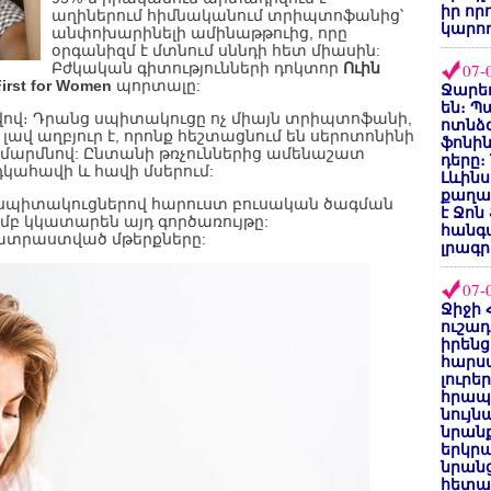
իր որ
աղիներում հիմնականում տրիպտոֆանից՝
կարող
անփոխարինելի ամինաթթուից, որը
օրգանիզմ է մտնում սննդի հետ միասին:
Բժկական գիտությունների դոկտոր
Ուին
07-
First for Women
պորտալը:
Ջարեդ
են։ Պ
ձվով։ Դրանց սպիտակուցը ոչ միայն տրիպտոֆանի,
ոտնձգ
լավ աղբյուր է, որոնք հեշտացնում են սերոտոնինի
ֆոնին
 մարմնով: Ընտանի թռչուններից ամենաշատ
դերը։
կահավի և հավի մսերում:
Լևինս
քաղաք
եք սպիտակուցներով հարուստ բուսական ծագման
է Ջոն
ամբ կկատարեն այդ գործառույթը:
հանգ
ատրաստված մթերքները:
լրագր
07-
Ջիջի 
ուշադ
իրենց
հարս
լուրե
հրապ
նույ
նրան
երկրպ
նրանց
հետա