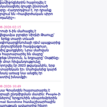
ամիջոցներին հաջողվել է
ականացնել զույգի ընտրած
րը։ Հաղորդվում է, որ դրանք
րվում են «հավերժական սիրո
րդանիշ»։
08-2026 02:15
ոսի 5-ին մահացել է
եցամյա բլոգեր Սիդնի Թաուլը՝
ե երեք տարի տևած
նգիոկարցինոմայի դեմ պայքարից
 լեղուղիների հազվագյուտ,
սիվ քաղցկեղ։ Նրա մահվան
 հայտարարել են մայրը՝
բեթ Մորոուն, և եղբայրը՝ Օսթինը։
ի մոտ հիվանդությունը
ոշվել էր 2023 թվականին, երբ
 տարեկան էր։ Մահվանից կարճ
նակ առաջ նա անցել էր
ատիվ խնամքի։
08-2026 10:49
նա Գրանդեն հայտարարել է
րայի ընդմիջման մասին: People-ի
ներով՝ երգչուհին սեպտեմբերին
ernal Sunshine համաշխարհային
գայության ավարտից հետո