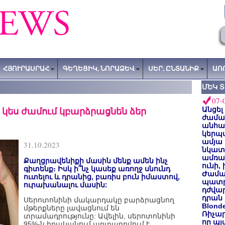
ՀՅՈՒՐԱՍՐԱՀ
ԳԵՂԵՑԻԿ, ՆՈՐԱՁԵՎ
ՍԵՐ, ԸՆՏԱՆԻՔ
ԱՌ
ՄԵԿ 
07-
 կես ժամում կբարձրացնեն ձեր
Անցել
ժաման
անհա
կերպ
ամյա
31.10.2023
նկատե
ամռան
Քաղցրավենիքի մասին մենք ամեն ինչ
ունի,
գիտենք։ Իսկ ի՞նչ կասեք առողջ սնունդ
Ժամա
ուտելու և դրանից, բառիս բուն իմաստով,
պատր
ուրախանալու մասին:
դժվար
դրան 
Սերոտոնինի մակարդակը բարձրացնող
Blond
մթերքները լավացնում են
Ռիչա
տրամադրությունը: Ավելին, սերոտոնինի
որ պլ
95%-ն իրականում արտադրվում է