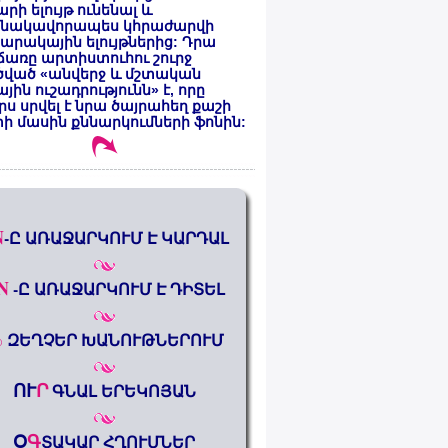
րի ելույթ ունենալ և
նակավորապես կհրաժարվի
րակային ելույթներից: Դրա
առը արտիստուհու շուրջ
ծված «անվերջ և մշտական
յին ուշադրությունն» է, որը
րս սրվել է նրա ծայրահեղ քաշի
ի մասին քննարկումների ֆոնին:
N
-Ը ԱՌԱՋԱՐԿՈՒՄ Է ԿԱՐԴԱԼ
N
-Ը ԱՌԱՋԱՐԿՈՒՄ Է ԴԻՏԵԼ
%
ԶԵՂՉԵՐ ԽԱՆՈՒԹՆԵՐՈՒՄ
ՈՒ
Ր
ԳՆԱԼ ԵՐԵԿՈՅԱՆ
Օ
Գ
ՏԱԿԱՐ ՀՂՈՒՄՆԵՐ