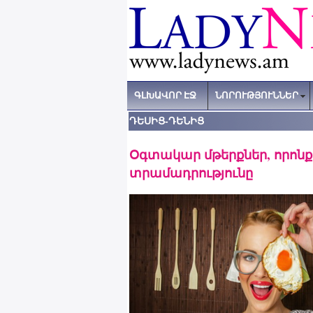
ԳԼԽԱՎՈՐ ԷՋ
ՆՈՐՈՒԹՅՈՒՆՆԵՐ
ԴԵՍԻՑ-ԴԵՆԻՑ
Օգտակար մթերքներ, որոնք
տրամադրությունը