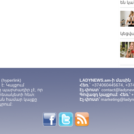
են կա
կեցվ
hyperlink)
LADYNEWS.am-ի մասին
է: Կայքում
Հեռ.`
+374060445674, +37
 պարտադիր չէ, որ
Էլ-փոստ`
contact@ladyne
տեսակետի հետ:
Գովազդ կայքում: Հեռ.՝
+
ան համար կայքը
Էլ-փոստ՝
marketing@lady
րում: