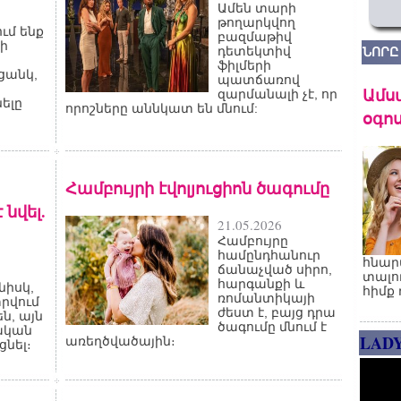
Ամեն տարի
թողարկվող
ւմ ենք
բազմաթիվ
ի
դետեկտիվ
ՆՈՐԸ
ֆիլմերի
ցանկ,
պատճառով
Ամս
զարմանալի չէ, որ
ելը
որոշները աննկատ են մնում:
օգոս
Համբույրի էվոլյուցիոն ծագումը
նվել.
21.05.2026
Համբույրը
համընդհանուր
հնար
ճանաչված սիրո,
տալո
հարգանքի և
նիսկ,
հիմք 
ռոմանտիկայի
տրվում
ժեստ է, բայց դրա
ն, այն
ծագումը մնում է
ական
LAD
առեղծվածային։
նել։