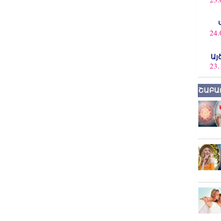
24.
Այ
23.
ՇԱԲԱ