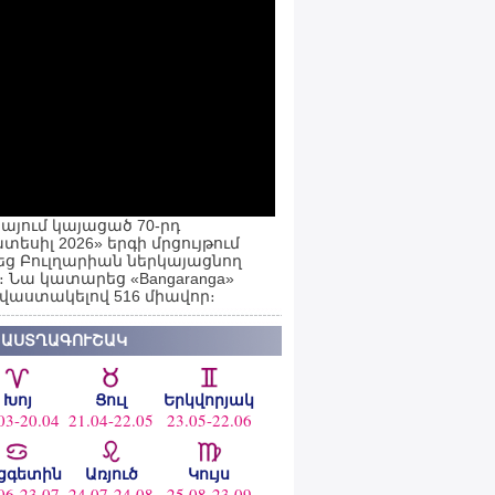
այում կայացած 70-րդ
տեսիլ 2026» երգի մրցույթում
ց Բուլղարիան ներկայացնող
ն։ Նա կատարեց «Bangaranga»
 վաստակելով 516 միավոր։
 ԱՍՏՂԱԳՈՒՇԱԿ
Խոյ
Ցուլ
Երկվորյակ
03-20.04
21.04-22.05
23.05-22.06
ցգետին
Առյուծ
Կույս
06-23.07
24.07-24.08
25.08-23.09