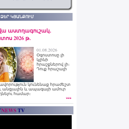
 ՁԵՐ ԿՅԱՆՔՈՒՄ
վա աստղագուշակ․
տոս 2026 թ․
01.08.2026
Օգոստոսը լի
կլինի
հրաշքներով լի։
Դուք հրաշալի
ավորություն կունենաք հրաժեշտ
ւ անցյալին և ապագայի ամուր
դնելու համար։
Y
NEWS
TV