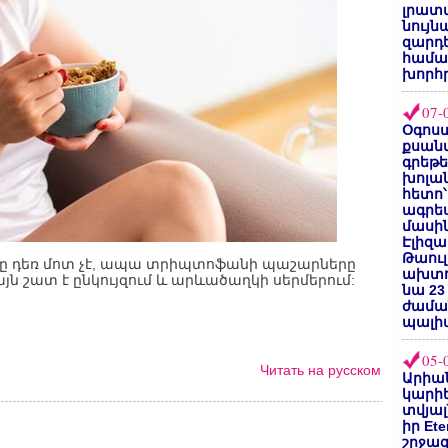
լրատվ
նույն
զարդե
համա
խորհ
07-
Օգոստ
քսանվ
գրեթ
խոլա
հետո՝
ագրե
մասին
Էլիզա
Թաուլ
ւմը դեռ մոտ չէ, ապա տրիպտոֆանի պաշարները
ախտոր
յն շատ է ընկույզում և արևածաղկի սերմերում:
նա 23
ժամա
պալի
05-
Читать на русском
Արիա
կարիե
տվյալ
իր Et
շրջա