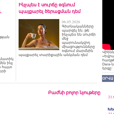
Ինչպես է սուրճը օգնում
և
պայքարել ծերացման դեմ
06.05.2026
Գիտնականները
պարզել են, թե
ինչպես են սուրճի
թյան
մեջ
պարունակվող
միացությունները
օգնում մարմնին
Վիենն
պայքարել տարիքային անկման դեմ:
«Եվրա
ամատիկ
հաղթե
մեն ինչ
Dara-
ի հայտ
երգը`
երի
ՕՐՎԱ
Բաժնի բոլոր նյութերը
21.
Խե
23.