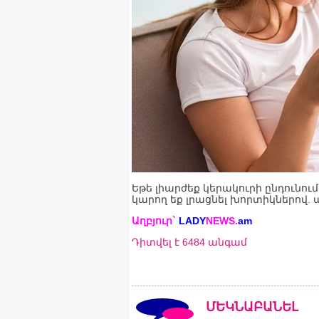
Եթե լիարժեք կերակուրի ընդունո
կարող եք լրացնել խորտիկներով. ա
Աղբյուր`
LADY
NEWS.
am
Դիտվել է 6484 անգամ
ՄԵԿՆԱԲԱՆԵԼ