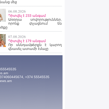
նանց մեջ
06.08.2026
Դիտվել է 233 անգամ
Առօրյա սովորություններ,
որոնք փչացնում են
ածքը
07.08.2026
Դիտվել է 179 անգամ
Որ սննդամթերքն է կարող
վնասել ատամի էմալը
455545535
ws.am
374060445674, +374 55545535
news.am