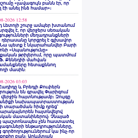
ոշումը «լավագույն բանն էր, որ
 էի անել ինձ համար»։
08-2026 12:58
 Լետոյի շուրջ ամպեր խտանում
արզվել է, որ վերջերս սեռական
ությունների մեղադրանքների
 դերասանը կորցրել է գլխավոր
 Նա պետք է նկարահանվեր Բարի
ոնի «Սպանությունը»
ական թրիլերում, որը պատմում
 Ֆ. Քենեդիի մահվան
ամանքները հետաքննող
ողի մասին
։
08-2026 03:03
Հադիդը և Բրեդլի Քուփերն
րություն են գրավել Փարիզում
 վերջին հայտնությամբ։ Զույգը
անիքի նախապատրաստության
րի տարածման հիմք դրեց՝
արակայնորեն հայտնվելով
նական մատանիներով։ Չնայած
ք պաշտոնապես չեն հաստատել
ագուների ենթադրությունները,
 գործողություւներում կա ինչ-որ
քրքիր բան։ Արևմտյան