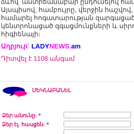
ձևով՝ աստիճանաբար ընդունելով համբ
Այսպիսով, համբույրը, վերջին հաշվով,
համարել հոգատարության զարգացած 
կենտրոնացած զգացմունքների և սիրո 
հիգիենայի։
Աղբյուր`
LADY
NEWS.
a
m
Դիտվել է 1108 անգամ
ՄԵԿՆԱԲԱՆԵԼ
Ձեր անունը:
*
Ձեր էլ. հասցեն:
*