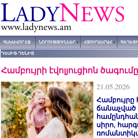
ԳԼԽԱՎՈՐ ԷՋ
ՆՈՐՈՒԹՅՈՒՆՆԵՐ
ՀՅՈՒՐԱՍՐԱՀ
ԳԵՂԵՑԻ
ԴԵՍԻՑ-ԴԵՆԻՑ
Համբույրի էվոլյուցիոն ծագում
21.05.2026
Համբույրը
ճանաչված 
համընդհան
սիրո, հար
ռոմանտիկայ