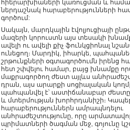
հիերարխիաների կառուցման և համայ
ներդաշնակ հարաբերությունների հ
գործում:
Սակայն, մարդկային էվոլյուցիայի ըն
մազերի կորուստն այս տեսակի խնամ
ավելի ու ավելի քիչ ֆունկցիոնալ նշա
ունեցող։ Մարդիկ, իհարկե, պահպանե
շրթունքների օգտագործումն իրենց 
հետ շփվելու համար, բայց խնամքը ո
մաքրագործող ժեստ այլևս անհրաժեշտ
դրան, այս արարքի սոցիալական կողմը
պահպանվել է՝ աստիճանաբար ժեստը 
և մտերմության խորհրդանիշի։ Կապե
հարաբերություններն ամրապնդելու
անհրաժեշտությունը, որը արմատավո
պրիմատների ծագման մեջ, գոյունը կշ