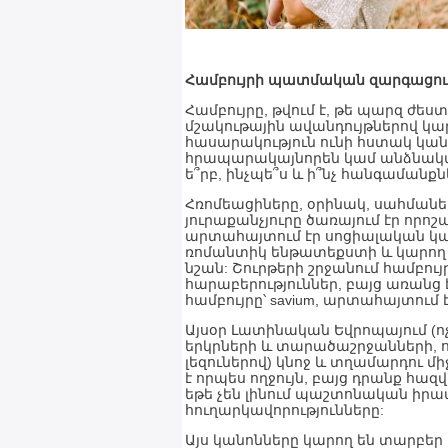
Համբույրի պատմական զարգացու
Համբույրը, թվում է, թե պարզ ժես
մշակութային ավանդույթներով կար
հասարակություն ունի հստակ կան
հրապարակայնորեն կամ անձնական կ
ե՞րբ, ինչպե՞ս և ի՞նչ հանգամանքն
Հռոմեացիները, օրինակ, սահմանել
յուրաքանչյուրը ծառայում էր որոշ
արտահայտում էր սոցիալական կ
ռոմանտիկ ենթատեքստի և կարող 
նշան: Շուրթերի շրջանում համբույր
հարաբերություններ, բայց առանց 
համբույրը՝ savium, արտահայտում
Այսօր Լատինական Եվրոպայում (
երկրների և տարածաշրջանների, ո
լեզուներով) կնոջ և տղամարդու մ
է որպես ողջույն, բայց դրանք հ
եթե չեն լինում պաշտոնական իրավ
հուղարկավորությունները:
Այս կանոնները կարող են տարբեր