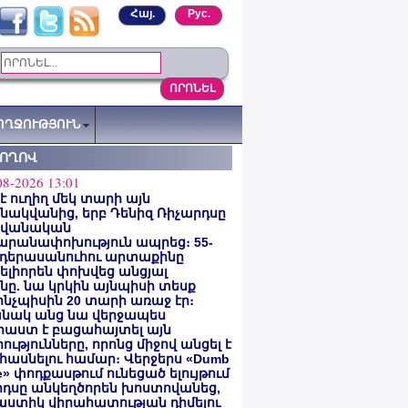
Հայ.
Рус.
ՈՂՋՈՒԹՅՈՒՆ
ՏՈՂՈՎ
08-2026 13:01
 է ուղիղ մեկ տարի այն
ակվանից, երբ Դենիզ Ռիչարդսը
վանական
արանափոխություն ապրեց։ 55-
 դերասանուհու արտաքինը
լիորեն փոխվեց անցյալ
ը. նա կրկին այնպիսի տեսք
 ինչպիսին 20 տարի առաջ էր։
նակ անց նա վերջապես
աստ է բացահայտել այն
ությունները, որոնց միջով անցել է
հասնելու համար։ Վերջերս «Dumb
e» փոդքասթում ունեցած ելույթում
րդսը անկեղծորեն խոստովանեց,
աստիկ վիրահատության դիմելու