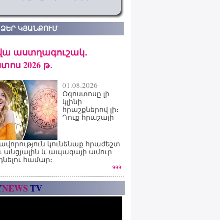
 ՁԵՐ ԿՅԱՆՔՈՒՄ
վա աստղագուշակ․
տոս 2026 թ․
01.08.2026
Օգոստոսը լի
կլինի
հրաշքներով լի։
Դուք հրաշալի
ավորություն կունենաք հրաժեշտ
ւ անցյալին և ապագայի ամուր
դնելու համար։
Y
NEWS
TV