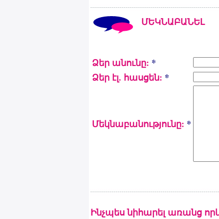
ՄԵԿՆԱԲԱՆԵԼ
Ձեր անունը:
*
Ձեր էլ. հասցեն:
*
Մեկնաբանությունը:
*
Ինչպես նիհարել առանց որ