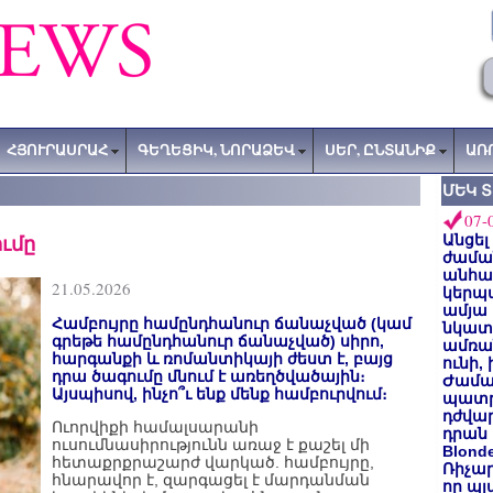
ՀՅՈՒՐԱՍՐԱՀ
ԳԵՂԵՑԻԿ, ՆՈՐԱՁԵՎ
ՍԵՐ, ԸՆՏԱՆԻՔ
ԱՌ
ՄԵԿ 
07-
ումը
Անցել
ժաման
անհա
21.05.2026
կերպ
ամյա
Համբույրը համընդհանուր ճանաչված (կամ
նկատե
գրեթե համընդհանուր ճանաչված) սիրո,
ամռան
հարգանքի և ռոմանտիկայի ժեստ է, բայց
ունի,
դրա ծագումը մնում է առեղծվածային։
Ժամա
Այսպիսով, ինչո՞ւ ենք մենք համբուրվում։
պատր
դժվար
Ուորվիքի համալսարանի
դրան 
ուսումնասիրությունն առաջ է քաշել մի
Blond
հետաքրքրաշարժ վարկած. համբույրը,
Ռիչա
հնարավոր է, զարգացել է մարդանման
որ պլ