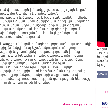
ում փոխադարձ խնամքը շատ ավելի լայն է, քան
րքագիծը կարևոր է սոցիալական
ւ համար և ծառայում է խմբի անդամների միջև
 միմյանց մակաբույծներից և աղբից՝ կապիկները
որտ, ամրապնդում դաշինքները և նվազեցնում
վ, այս պրակտիկան հիմնարար դեր է խաղում
իաների կառուցման և համայնքի ներսում
 հաստատման գործում:
 ընթացքում մարմնի մազերի կորուստն այս տեսակի
քիչ ֆունկցիոնալ նշանակություն ունեցող։
Վիենն
ռքերի և շրթունքների օգտագործումն իրենց
«Եվրա
մար, բայց խնամքը որպես մաքրագործող ժեստ
հաղթե
ան, այս արարքի սոցիալական կողմը, կարծես,
Dara-
տը վերածելով սիրո և մտերմության
երգը`
ւ և հարաբերություններն ամրապնդելու
վորված էր պրիմատների ծագման մեջ, գոյունը
ՕՐՎԱ
բար ընդունելով համբույրի ձևը։ Այսպիսով,
լի է համարել հոգատարության զարգացած ձև, բայց
ո վրա, այլ ոչ թե հիգիենայի։
21.
Խե
Читать на русском
23.