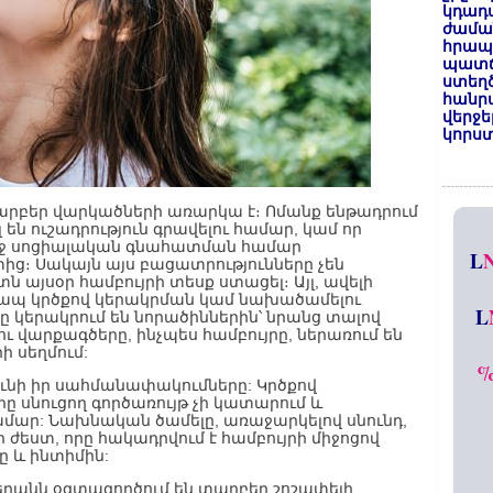
կդադա
ժամա
հրապա
պատճ
ստեղ
հանրա
վերջե
կորստ
արբեր վարկածների առարկա է։ Ոմանք ենթադրում
 են ուշադրություն գրավելու համար, կամ որ
երոջ սոցիալական գնահատման համար
L
ից։ Սակայն այս բացատրությունները չեն
տն այսօր համբույրի տեսք ստացել։ Այլ, ավելի
կապ կրծքով կերակրման կամ նախածամելու
L
ը կերակրում են նորածիններին՝ նրանց տալով
ւ վարքագծերը, ինչպես համբույրը, ներառում են
ի սեղմում:
 ունի իր սահմանափակումները: Կրծքով
ը սնուցող գործառույթ չի կատարում և
մար: Նախնական ծամելը, առաջարկելով սնունդ,
ի ժեստ, որը հակադրվում է համբույրի միջոցով
ը և ինտիմին:
բերանն օգտագործում են տարբեր շոշափելի