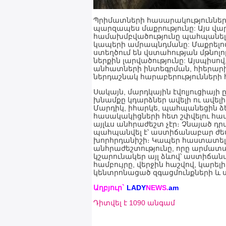
Պրիմատների հասարակություններ
պարզապես մաքրությունը: Այս վա
համախմբվածությունը պահպանելո
կապերի ամրապնդմանը: Մաքրելով
ստեղծում են վստահության մթնոլ
ներքին լարվածությունը: Այսպիսո
անհատների ինտեգրման, հիերարխ
ներդաշնակ հարաբերությունների
Սակայն, մարդկային էվոլյուցիայի
խնամքը կդարձներ ավելի ու ավելի 
Մարդիկ, իհարկե, պահպանեցին ձե
հասակակիցների հետ շփվելու հա
այլևս անհրաժեշտ չէր։ Չնայած դր
պահպանվել է՝ աստիճանաբար ժես
խորհրդանիշի։ Կապեր հաստատելո
անհրաժեշտությունը, որը արմատա
կշարունակեր այլ ձևով՝ աստիճանա
համբույրը, վերջին հաշվով, կարե
կենտրոնացած զգացմունքների և սիր
Աղբյուր`
LADY
NEWS.
a
m
Դիտվել է 1090 անգամ