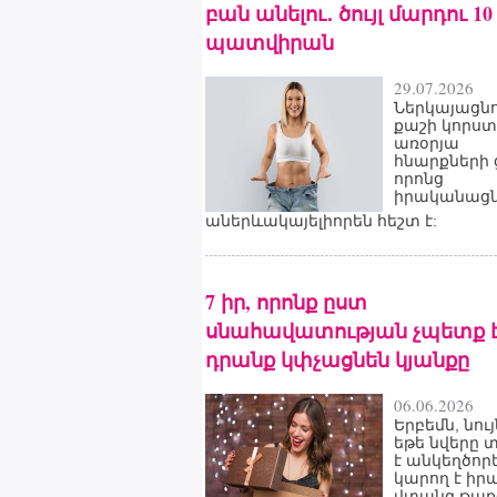
բան անելու․ ծույլ մարդու 10
պատվիրան
29.07.2026
Ներկայացնո
քաշի կորստ
առօրյա
հնարքների 
որոնց
իրականացն
աներևակայելիորեն հեշտ է:
7 իր, որոնք ըստ
սնահավատության չպետք է 
դրանք կփչացնեն կյանքը
06.06.2026
Երբեմն, նույ
եթե նվերը 
է անկեղծորե
կարող է իր
վտանգ թաքց