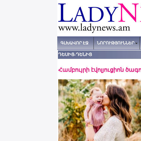
ԳԼԽԱՎՈՐ ԷՋ
ՆՈՐՈՒԹՅՈՒՆՆԵՐ
ԴԵՍԻՑ-ԴԵՆԻՑ
Համբույրի էվոլյուցիոն ծագ