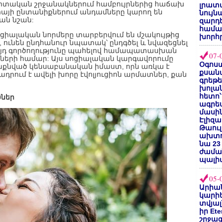
իտական շրջանակներում համբույրներից հաճախ
լրատվ
ֆիայի ընտանիքներում անդամները կարող են
նույն
ան նշան:
զարդե
համա
ոցիալական նորմերը տարբերվում են մշակույթից
խորհ
, ունեն ընդհանուր նպատակ՝ ընդգծել և նվազեցնել
այդ գործողությունը պահելով համապատասխան
07-
ների համար: Այս սոցիալական կարգավորումը
Օգոստ
ի թաքնված կենսաբանական իմաստ, որն առկա է
քսանվ
ադրում է ավելի խորը էվոլյուցիոն արմատներ, քան
գրեթ
խոլա
հետո՝
ծներ
ագրե
մասին
Էլիզա
Թաուլ
ախտոր
նա 23
ժամա
պալի
05-
Արիա
կարիե
տվյալ
իր Et
շրջա