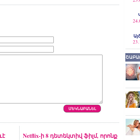
24.
Այ
23.
ՇԱԲԱ
ևէ
Netflix-ի 8 դետեկտիվ ֆիլմ, որոնք