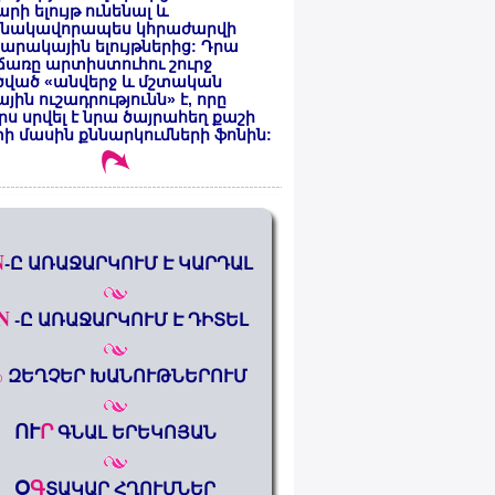
րի ելույթ ունենալ և
նակավորապես կհրաժարվի
րակային ելույթներից: Դրա
առը արտիստուհու շուրջ
ծված «անվերջ և մշտական
յին ուշադրությունն» է, որը
րս սրվել է նրա ծայրահեղ քաշի
ի մասին քննարկումների ֆոնին:
N
-Ը ԱՌԱՋԱՐԿՈՒՄ Է ԿԱՐԴԱԼ
N
-Ը ԱՌԱՋԱՐԿՈՒՄ Է ԴԻՏԵԼ
%
ԶԵՂՉԵՐ ԽԱՆՈՒԹՆԵՐՈՒՄ
ՈՒ
Ր
ԳՆԱԼ ԵՐԵԿՈՅԱՆ
Օ
Գ
ՏԱԿԱՐ ՀՂՈՒՄՆԵՐ