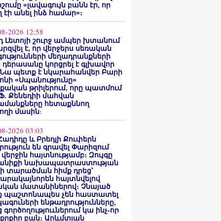
ոշումը «լավագույն բանն էր, որ
 էի անել ինձ համար»։
08-2026 12:58
 Լետոյի շուրջ ամպեր խտանում
արզվել է, որ վերջերս սեռական
ությունների մեղադրանքների
 դերասանը կորցրել է գլխավոր
 Նա պետք է նկարահանվեր Բարի
ոնի «Սպանությունը»
ական թրիլերում, որը պատմում
 Ֆ. Քենեդիի մահվան
ամանքները հետաքննող
ողի մասին
։
08-2026 03:03
Հադիդը և Բրեդլի Քուփերն
րություն են գրավել Փարիզում
 վերջին հայտնությամբ։ Զույգը
անիքի նախապատրաստության
րի տարածման հիմք դրեց՝
արակայնորեն հայտնվելով
նական մատանիներով։ Չնայած
ք պաշտոնապես չեն հաստատել
ագուների ենթադրությունները,
 գործողություւներում կա ինչ-որ
քրքիր բան։ Արևմտյան