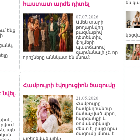
հաստատ արժե դիտել
են կա
07.07.2026
Ամեն տարի
թողարկվող
ւմ ենք
բազմաթիվ
կեցվ
ի
դետեկտիվ
ֆիլմերի
ցանկ,
պատճառով
զարմանալի չէ, որ
ելը
որոշները աննկատ են մնում:
Համբույրի էվոլյուցիոն ծագումը
նվել.
21.05.2026
Համբույրը
համընդհանուր
ճանաչված սիրո,
հարգանքի և
նիսկ,
ռոմանտիկայի
տրվում
ժեստ է, բայց դրա
ն, այն
ծագումը մնում է
ական
առեղծվածային։
նել։