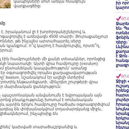
կապիկների մոտ առկա հնագույն
իր որ
վարքագծից։
կարող
07-
մը
Ջարեդ
են։ Պ
տ է, իրականում լի է խորհրդանիշներով և
ոտնձգ
գավորվել է առնվազն 4500 տարի։ Յուրաքանչյուր
ֆոնին
ոններ, թե ինչպես արտահայտել սերը
դերը։
յանքում. ո՞վ կարող է համբուրվել, որտե՞ղ,
Լևինս
երում։
քաղաք
է Ջոն
 էին համբույրների մի քանի տեսակներ, որոնցից
հանգ
ակի նպատակի: Այտի վրա համբույրը (osculum)
լրագր
ամ ընտանեկան կապվածություն՝ առանց
էր օգտագործվել որպես քաղաքավարության
07-
ը՝ basium, նշանակում էր ավելի մտերիմ
Ջիջի 
էրոտիկ ենթատեքստի, մինչդեռ շուրթերի վրա
ուշադ
 էր մարմնական ցանկություն:
իրենց
ոչ պաշտոնական անվանումն է եվրոպական այն
հարս
րոնց բնակչությունը խոսում է ռոմանական
լուրե
իջև այտին երկու համբույրը հաճախ օգտագործվում
հրապ
ազվադեպ են փոխանակվում տղամարդկանց միջև,
նույ
իճակներում, ինչպիսիք են
նրան
երկրպ
նրանց
 լինել՝ կախված տարածաշրջանից և
հետա