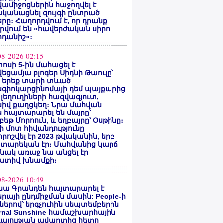
ամիջոցներին հաջողվել է
ականացնել զույգի ընտրած
րը։ Հաղորդվում է, որ դրանք
րվում են «հավերժական սիրո
րդանիշ»։
08-2026 02:15
ոսի 5-ին մահացել է
եցամյա բլոգեր Սիդնի Թաուլը՝
ե երեք տարի տևած
նգիոկարցինոմայի դեմ պայքարից
 լեղուղիների հազվագյուտ,
սիվ քաղցկեղ։ Նրա մահվան
 հայտարարել են մայրը՝
բեթ Մորոուն, և եղբայրը՝ Օսթինը։
ի մոտ հիվանդությունը
ոշվել էր 2023 թվականին, երբ
 տարեկան էր։ Մահվանից կարճ
նակ առաջ նա անցել էր
ատիվ խնամքի։
08-2026 10:49
նա Գրանդեն հայտարարել է
րայի ընդմիջման մասին: People-ի
ներով՝ երգչուհին սեպտեմբերին
ernal Sunshine համաշխարհային
գայության ավարտից հետո