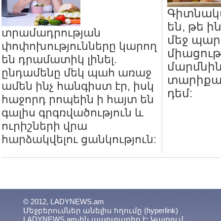
Գիտնակ
են, թե ի
տրամադրության
մեջ պար
փոփոխությունները կարող
միացութ
են դրամատիկ լինել.
մարմնին
ընդամենը մեկ պահ առաջ
տարիքա
ամեն ինչ հանգիստ էր, իսկ
դեմ:
հաջորդ րոպեին ի հայտ են
գալիս գրգռվածություն և
ուրիշների վրա
հարձակվելու ցանկություն:
© 2012, LADYNEWS.am
Մեջբերումներ անելիս հղումը (hyperlink)
LADYNEWS.am-ին պարտադիր է: Կայքում