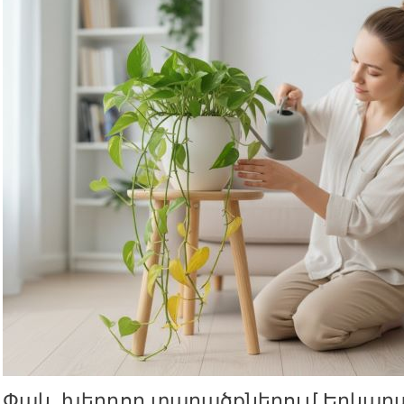
Փակ, խեղդող տարածքներում Երկա