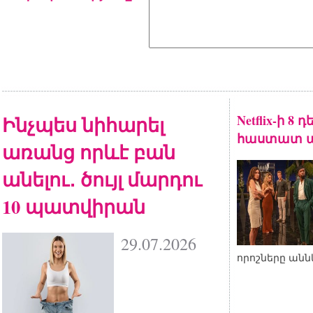
Ինչպես նիհարել
Netflix-ի 8
հաստատ ա
առանց որևէ բան
անելու․ ծույլ մարդու
10 պատվիրան
29.07.2026
որոշները անն