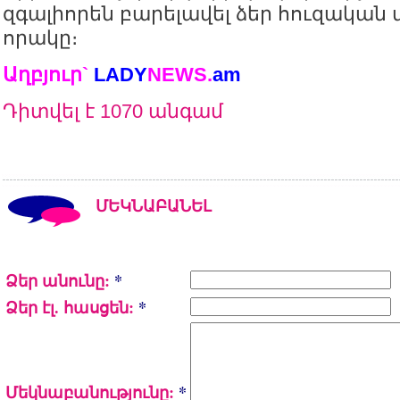
զգալիորեն բարելավել ձեր հուզական 
որակը։
Աղբյուր`
LADY
NEWS.
a
m
Դիտվել է 1070 անգամ
ՄԵԿՆԱԲԱՆԵԼ
Ձեր անունը:
*
Ձեր էլ. հասցեն:
*
Մեկնաբանությունը:
*