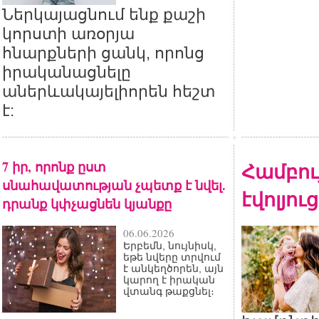
Ներկայացնում ենք քաշի
կորստի առօրյա
հնարքների ցանկ, որոնց
իրականացնելը
աներևակայելիորեն հեշտ
է:
7 իր, որոնք ըստ
Համբու
սնահավատության չպետք է նվել.
էվոլյու
դրանք կփչացնեն կյանքը
06.06.2026
Երբեմն, նույնիսկ,
եթե նվերը տրվում
է անկեղծորեն, այն
կարող է իրական
վտանգ թաքցնել։