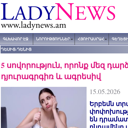
ԳԼԽԱՎՈՐ ԷՋ
ՆՈՐՈՒԹՅՈՒՆՆԵՐ
ՀՅՈՒՐԱՍՐԱՀ
ԳԵՂԵՑԻ
ԴԵՍԻՑ-ԴԵՆԻՑ
5 սովորություն, որոնք մեզ դար
դյուրագրգիռ և ագրեսիվ
15.05.2026
Երբեմն տր
փոփոխությ
են դրամատի
ընդամենը 