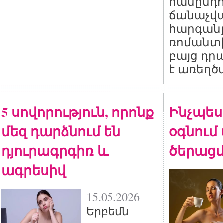
համընդ
ճանաչվա
հարգան
ռոմանտի
բայց դր
է առեղծ
5 սովորություն, որոնք
Ինչպես 
մեզ դարձնում են
օգնում
դյուրագրգիռ և
ծերացմ
ագրեսիվ
15.05.2026
Երբեմն