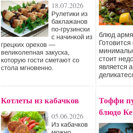
18.07.2026
Рулетики из
баклажанов
по-грузински
блюд армя
с начинкой из
Готовится 
грецких орехов —
минимальн
великолепная закуска,
стоит недо
которую гости сметают со
является 
стола мгновенно.
деликатес
Котлеты из кабачков
Тоффи п
блюдо К
05.06.2026
Из кабачков
можно