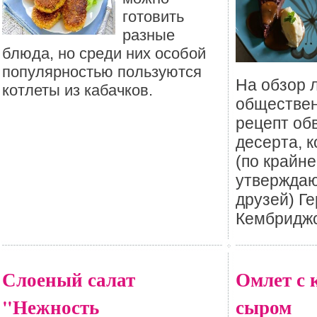
готовить
разные
блюда, но среди них особой
популярностью пользуются
На обзор 
котлеты из кабачков.
обществен
рецепт об
десерта, 
(по крайне
утверждаю
друзей) Г
Кембриджс
Слоеный салат
Омлет с 
"Нежность
сыром