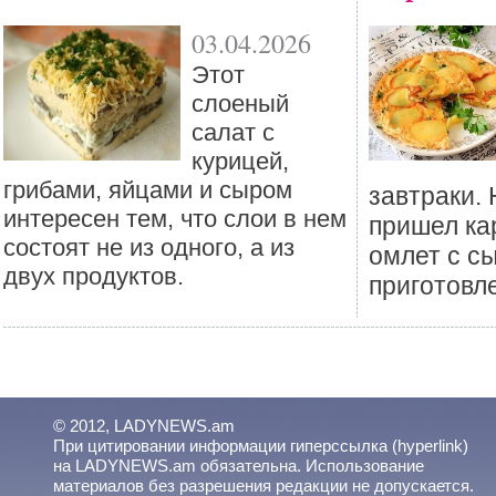
03.04.2026
Этот
слоеный
салат с
курицей,
грибами, яйцами и сыром
завтраки.
интересен тем, что слои в нем
пришел к
состоят не из одного, а из
омлет с с
двух продуктов.
приготовл
© 2012, LADYNEWS.am
При цитировании информации гиперссылка (hyperlink)
на LADYNEWS.am обязательна. Использование
материалов без разрешения редакции не допускается.