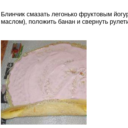
Блинчик смазать легонько фруктовым йогур
маслом), положить банан и свернуть рулет