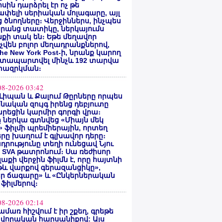
սին դարձրել էր ոչ թե
փելի սերիական մոլագարը, այլ
 ծնողները։ Վերջիններս, ինչպես
րանց տատիկը, ներկայումս
քի տակ են։ Եթե մեղավոր
վեն բոլոր մեղադրանքներով,
he New York Post-ի, նրանք կարող
ատապարտվել մինչև 192 տարվա
ազրկման։
08-2026 03:42
Լիպան և Քալում Թըրները որպես
նական զույգ իրենց դեբյուտը
րեցին կարմիր գորգի վրա։
ը ներկա գտնվեց «Միայն մեկ
» ֆիլմի պրեմիերային, որտեղ
րը խաղում է գլխավոր դերը։
դրությունը տեղի ունեցավ Նյու
 SVA թատրոնում։ Սա ռեժիսոր
Գլաքի վերջին ֆիլմն է, որը հայտնի
թև վարքով գերազանցիկը»,
եր ճագարը» և «Ընկերներական
 ֆիլմերով։
08-2026 02:14
ամառ հիշվում է իր շքեղ, գրեթե
վորական հարսանիքով: Այս