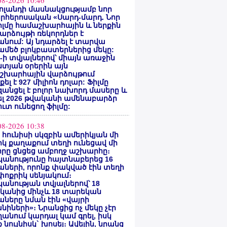
08-2026 10:46
ոլանդի մասնակցությամբ նոր
րհերոսական «Սարդ-մարդ. Նոր
իլմը համաշխարհային և ներքին
արձույթի ռեկորդներ է
նում: Այ նդարձել է տարվա
մեծ բլոկբաստերներից մեկը:
ty-ի տվյալներով՝ միայն առաջին
տյան օրերին այն
շխարհային վարձույթում
ել է 927 միլիոն դոլար: Ֆիլմը
անցել է բոլոր նախորդ մասերը և
ել 2026 թվականի ամենաբարձր
ւտ ունեցող ֆիլմը:
08-2026 10:38
ի հունիսի սկզբին ամերիկյան մի
կ քաղաքում տեղի ունեցավ մի
որը ցնցեց ամբողջ աշխարհը։
անությունը հայտնաբերեց 16
ների, որոնք փակված էին տեղի
ոքրիկ սենյակում։
անության տվյալներով՝ 18
կանից մինչև 18 տարեկան
ները նման էին «վայրի
նիների»։ Նրանցից ոչ մեկը չէր
անում կարդալ կամ գրել, իսկ
 նույնիսկ` խոսել։ Ավելին, նրանց