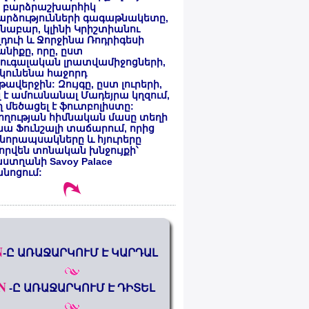
 բարձրաշխարհիկ
արձությունների գագաթնակետը,
նաբար, կլինի Կրիշտիանու
դուի և Ջորջինա Ռոդրիգեսի
նիքը, որը, ըստ
ուգալական լրատվամիջոցների,
կունենա հաջորդ
ավերջին: Զույգը, ըստ լուրերի,
լ է ամուսնանալ Մադեյրա կղզում,
 մեծացել է ֆուտբոլիստը:
ողության հիմնական մասը տեղի
նա Ֆունշալի տաճարում, որից
նորապսակները և հյուրերը
որվեն տոնական խնջույքի՝
ստղանի Savoy Palace
անոցում:
N
-Ը ԱՌԱՋԱՐԿՈՒՄ Է ԿԱՐԴԱԼ
N
-Ը ԱՌԱՋԱՐԿՈՒՄ Է ԴԻՏԵԼ