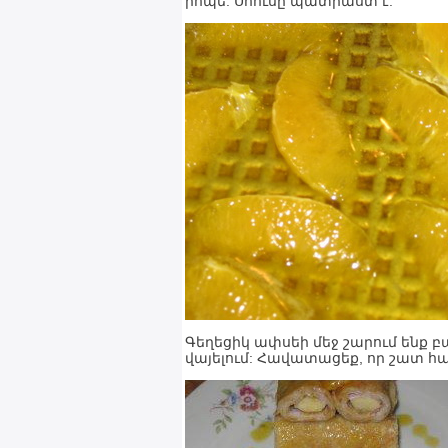
րոպե: Սոուսը պատրաստ է:
Գեղեցիկ ափսեի մեջ շարում ենք բա
վայելում: Հավատացեք, որ շատ հա