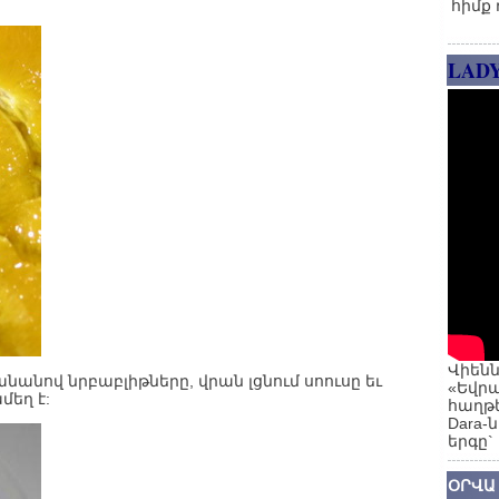
հիմք 
LAD
Վիենն
նանով նրբաբլիթները, վրան լցնում սոուսը եւ
«Եվրա
մեղ է:
հաղթե
Dara-
երգը`
ՕՐՎԱ