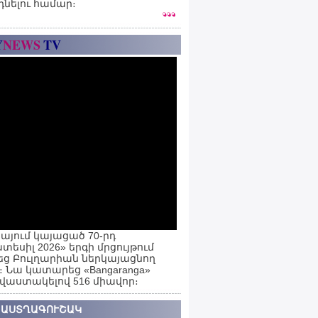
դնելու համար։
Y
NEWS
TV
այում կայացած 70-րդ
տեսիլ 2026» երգի մրցույթում
ց Բուլղարիան ներկայացնող
ն։ Նա կատարեց «Bangaranga»
 վաստակելով 516 միավոր։
 ԱՍՏՂԱԳՈՒՇԱԿ