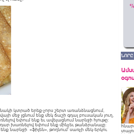
ՆՈՐԸ
Ամս
օգոս
յնակի կտրած երեք-չորս շերտ առանձնացնում,
այի մեջ լցնում ենք մեկ ճաշի գդալ բուսական յուղ,
ելով եփում ենք եւ ավելացնում նարնջի հյութը:
դար խառնելով եփում ենք մինչեւ թանձրանալը:
հնար
ենք նարնջի «ֆիլեն», թողնում՝ սառչի մեկ-երկու
տալո