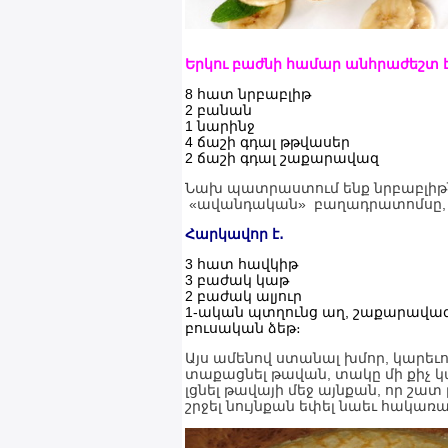
Երկու բաժնի համար անհրաժեշտ է
8 հատ նրբաբլիթ
2 բանան
1 նարինջ
4 ճաշի գդալ թթվասեր
2 ճաշի գդալ շաքարավազ
Նախ պատրաստում ենք նրբաբլիթնե
«ավանդական» բաղադրատոմսը, բա
Հարկավոր է․
3 հատ հավկիթ
3 բաժակ կաթ
2 բաժակ ալյուր
1-ական պտղունց աղ, շաքարավա
բուսական ձեթ։
Այս ամենով ստանալ խմոր, կարեւոր
տաքացնել թավան, տակը մի քիչ կ
լցնել թավայի մեջ այնքան, որ շատ
շրջել նույնքան եփել նաեւ հակառա