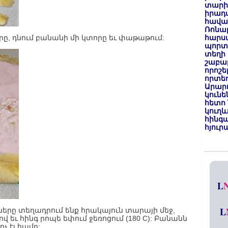
տարի
իրադ
հավա
Ռոնալ
րը, դնում բանանի մի կտորը եւ փաթաթում:
հարսա
պորտ
տեղի 
շաբաթ
որոշե
որտեղ
Արար
կունե
հետո 
կուղև
հինգա
հյուր
L
L
երը տեղադրում ենք հրակայուն տարայի մեջ,
 եւ հինգ րոպե եփում ջեռոցում (180 C): Բանանն
ոչ էլ համը: