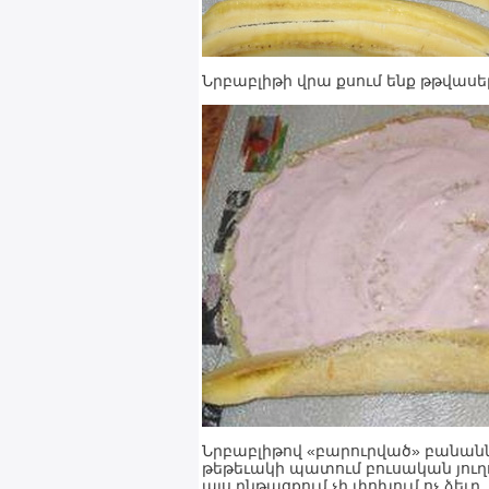
Նրբաբլիթի վրա քսում ենք թթվասե
Նրբաբլիթով «բարուրված» բանանն
թեթեւակի պատում բուսական յուղով
այս ընթացքում չի փոխում ոչ ձեւը, 