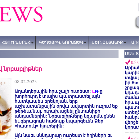
ՀՅՈՒՐԱՍՐԱՀ
ԳԵՂԵՑԻԿ, ՆՈՐԱՁԵՎ
ՍԵՐ, ԸՆՏԱՆԻՔ
ԱՌ
ՄԵԿ 
05-
վ նրբաբլիթներ
Արիա
կարիե
տվյալ
08.02.2023
իր Et
շրջա
Աղանդերային հրաշալի ուտեստ:
L
N
-ը
կդադա
խորհուրդ է տալիս պատրաստել այն
ժամա
հատկապես երեկոյան, երբ
հրապա
աշխատանքային օրվա ավարտին ուզում եք
պատճ
թեթեւանալ, ուրախացնել ընտանիքի
ստեղ
անդամներին: Նրբաբլիթները կզարմացնեն
հանրա
եւ գերագույն հաճույք կպարգեւեն Ձեր
վերջե
«հատուկ» հյուրերին:
կորստ
Այն նաեւ սննդարար ուտեստ է հղիների եւ