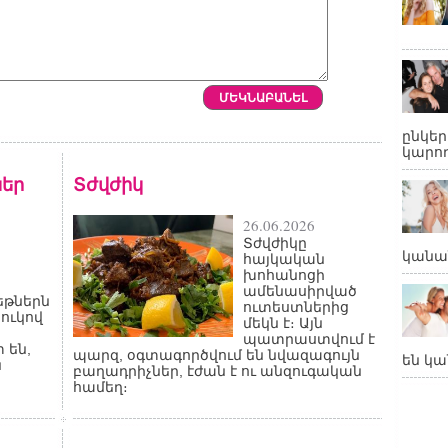
ընկե
կարող
եր
Տժվժիկ
26.06.2026
Տժվժիկը
կանա
հայկական
խոհանոցի
ամենասիրված
թներն
ուտեստներից
ջուկով
մեկն է։ Այն
պատրաստվում է
 են,
պարզ, օգտագործվում են նվազագույն
են կա
ն
բաղադրիչներ, էժան է ու անզուգական
համեղ։