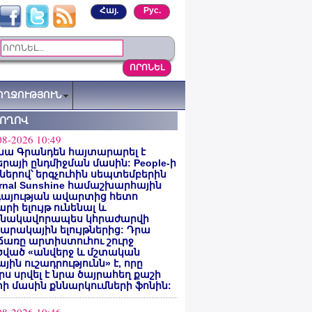
Հայ.
Рус.
ՈՂՋՈՒԹՅՈՒՆ
ՏՈՂՈՎ
08-2026 10:49
նա Գրանդեն հայտարարել է
րայի ընդմիջման մասին: People-ի
ներով՝ երգչուհին սեպտեմբերին
ernal Sunshine համաշխարհային
գայության ավարտից հետո
րի ելույթ ունենալ և
նակավորապես կհրաժարվի
րակային ելույթներից: Դրա
առը արտիստուհու շուրջ
ծված «անվերջ և մշտական
յին ուշադրությունն» է, որը
րս սրվել է նրա ծայրահեղ քաշի
ի մասին քննարկումների ֆոնին: