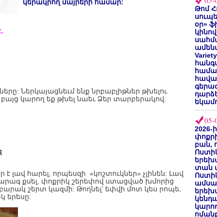
05-
կերակրող մայրերի համար:
Թոմ Հ
սուպե
օր» ֆ
․
կինով
սահմա
ամենա
Varie
հանգս
համա
հավաք
գերազ
րը: Ներկայացնեւմ ենք նրբաբլիթներ թխելու
դարձ
յց կարող եք թխել նաեւ Ձեր տարբերակով:
եկամո
05-
2026-
փոքրի
բան, 
զ
Ոստիկ
երեխա
տան փ
 է լավ հարել, որպեսզի «կոշտուկներ» չլինեն: Լավ
Ոստիկ
արագ քսել, փոքրիկ շերեփով ստացված խմորից
ամսա
 բարակ շերտ կազմի: Թողնել՝ եփվի մոտ կես րոպե,
երեխա
կ երեսը:
կենդա
կարող
ոմանք