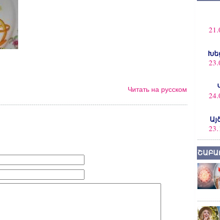
21.
Խե
23.
Читать на русском
24.
Այ
23.
ՇԱԲԱ