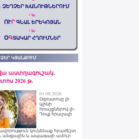
%
ԶԵՂՉԵՐ ԽԱՆՈՒԹՆԵՐՈՒՄ
ՈՒ
Ր
ԳՆԱԼ ԵՐԵԿՈՅԱՆ
Օ
Գ
ՏԱԿԱՐ ՀՂՈՒՄՆԵՐ
 ՁԵՐ ԿՅԱՆՔՈՒՄ
վա աստղագուշակ․
տոս 2026 թ․
01.08.2026
Օգոստոսը լի
կլինի
հրաշքներով լի։
Դուք հրաշալի
ավորություն կունենաք հրաժեշտ
ւ անցյալին և ապագայի ամուր