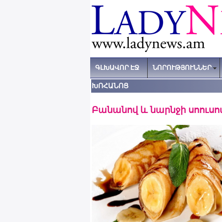
ԳԼԽԱՎՈՐ ԷՋ
ՆՈՐՈՒԹՅՈՒՆՆԵՐ
ԽՈՀԱՆՈՑ
Բանանով և նարնջի սոուսո