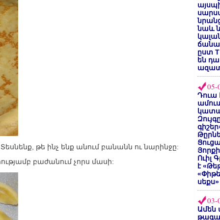
այսպի
սարսա
նրանց
նաև ն
կալան
ճանաչ
ըստ T
են դ
ազատ
05-
Դուա 
ամուս
կատա
Զույգ
գիշեր
Թըրնե
Ցուցա
եսնենք, թե ինչ ենք անում բանանն ու նարինջը:
Յորքի
Ուիլ 
ությամբ բաժանում չորս մասի:
է «Թե
«Փիթ
սեքս»
03-
Ամեն 
թագա