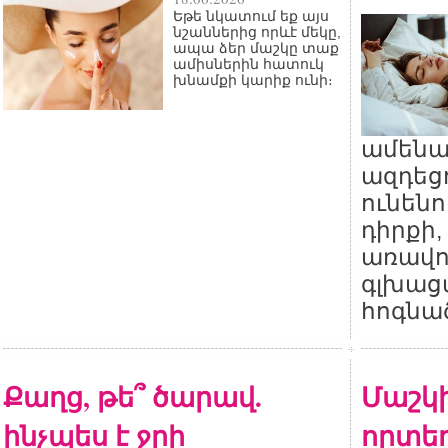
Եթե նկատում եք այս
նշաններից որևէ մեկը,
ապա ձեր մաշկը տաք
ամիսներին հատուկ
խնամքի կարիք ունի։
ամենա
ազդեցո
ունեն
դիրքի,
առավո
գլխաց
հոգնա
Քաղց, թե՞ ծարավ.
Մաշկի
ինչպես է ջրի
որտեղ