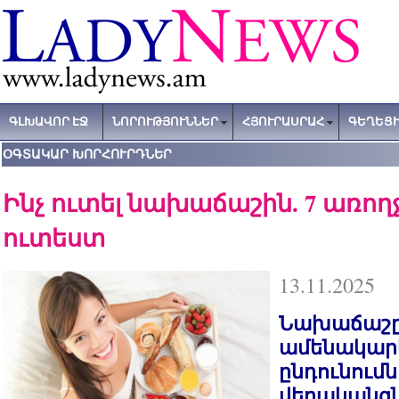
ԳԼԽԱՎՈՐ ԷՋ
ՆՈՐՈՒԹՅՈՒՆՆԵՐ
ՀՅՈՒՐԱՍՐԱՀ
ԳԵՂԵՑԻ
ՕԳՏԱԿԱՐ ԽՈՐՀՈՒՐԴՆԵՐ
Ինչ ուտել նախաճաշին. 7 առո
ուտեստ
13.11.2025
Նախաճաշը
ամենակար
ընդունումն 
վերականգն