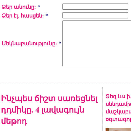
Ձեր անունը:
*
Ձեր էլ. հասցեն:
*
Մեկնաբանությունը:
*
Ինչպես ճիշտ սառեցնել
Ձեզ ևս խ
սննդամթ
դդմիկը. 4 լավագույն
մաշկաբա
մեթոդ
օգտագոր