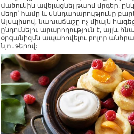
մածունին ավելացնել թարմ մրգեր, ընկ
մեղր՝ համը և սննդարարությունը բար
Այսպիսով, նախաճաշը ոչ միայն հագե
ընդունելու արարողություն է, այլև հն
օրգանիզմն ապահովելու բոլոր անհր
նյութերով։