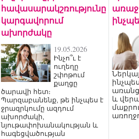
հավասարակշռությունը
առաջ
կարգավորում
ինչպե
ախորժակը
19.05.2026
Ինչո՞ւ է
ուղեղը
Ներկայ
շփոթում
ինչպես
քաղցը
առանց 
ծարավի հետ։
և վեր
Պարզաբանենք, թե ինչպես է
մաքրու
ջրազրկումը ազդում
առողջո
ախորժակի,
նյութափոխանակության և
հագեցվածության