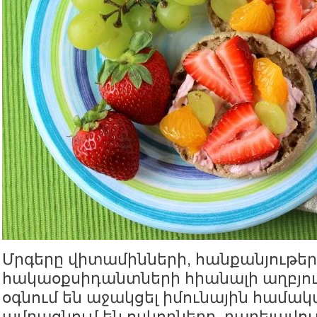
Մրգերը վիտամինների, հանքանյութեր
հակաօքսիդանտների հիանալի աղբյու
օգնում են աջակցել իմունային համակ
ամրացնում են ոսկորները, բարելավու