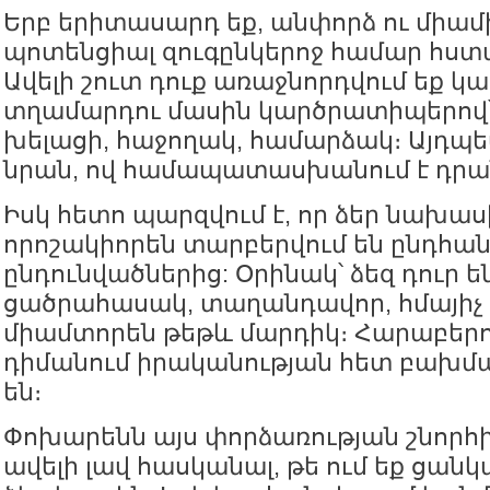
Երբ երիտասարդ եք, անփորձ ու միամի
պոտենցիալ զուգընկերոջ համար հստ
Ավելի շուտ դուք առաջնորդվում եք կ
տղամարդու մասին կարծրատիպերով
խելացի, հաջողակ, համարձակ։ Այդպես
նրան, ով համապատասխանում է դրա
Իսկ հետո պարզվում է, որ ձեր նախաս
որոշակիորեն տարբերվում են ընդհան
ընդունվածներից: Օրինակ՝ ձեզ դուր ե
ցածրահասակ, տաղանդավոր, հմայիչ կ
միամտորեն թեթև մարդիկ։ Հարաբերու
դիմանում իրականության հետ բախմա
են։
Փոխարենն այս փորձառության շնորհիվ
ավելի լավ հասկանալ, թե ում եք ցանկ