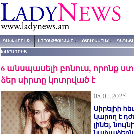
ԳԼԽԱՎՈՐ ԷՋ
ՆՈՐՈՒԹՅՈՒՆՆԵՐ
ՀՅՈՒՐԱՍՐԱՀ
ԳԵՂԵՑԻ
ԽՄԲԱԳՐԻՑ
6 անսպասելի բոնուս, որոնք ստ
ձեր սիրտը կոտրված է
08.01.2025
Սիրելիի հ
կարող է դ
լինել, նույն
նախաձեռնվե