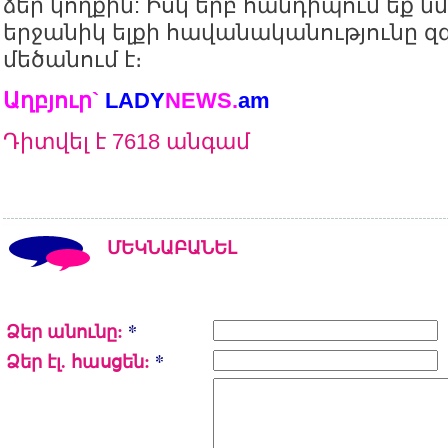
ձեր կողքին: Իսկ երբ հանդիպում եք ն
երջանիկ ելքի հավանականությունը զ
մեծանում է։
Աղբյուր`
LADY
NEWS.
am
Դիտվել է 7618 անգամ
ՄԵԿՆԱԲԱՆԵԼ
Ձեր անունը:
*
Ձեր էլ. հասցեն:
*