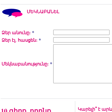
ՄԵԿՆԱԲԱՆԵԼ
Ձեր անունը:
*
Ձեր էլ. հասցեն:
*
Մեկնաբանությունը:
*
10 գիրք, որոնք
Կարելի՞ է արև