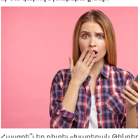
Հասցրե՞լ եք դիտել «Խաբեբան Թինդերի