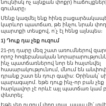
նույնիսկ ոչ այնքան փոքր) հաճույքնե
գումարը։
Մենք կազմել ենք հինգ բացարձակապ
կարևոր պատճառ, թե ինչու նրան փող չ
պարտքի տեսքով, ո՛չ էլ հենց այնպես։
1) Դուք դա չեք ուզում
21-րդ դարը մեզ շատ առումներով զարմ
որոշ հոգեբանական նորարարություննե
ինչ պատճառներով նոր են հայտնվել
հասարակությունում, մնում են անփոփ
դրանք շատ են դուր գալիս: Օրինակ՝ ս
պարագայոմ. եթե դուք ինչ-որ բան չեք
հարկավոր չէ որևէ այլ պատճառ կամ 
փնտրել:
Եթե չեք ուզում փող տալ, ապա մի՛ տվե