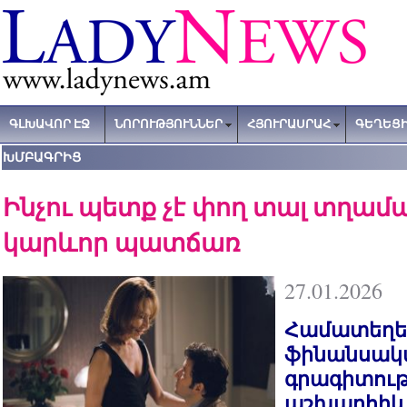
ԳԼԽԱՎՈՐ ԷՋ
ՆՈՐՈՒԹՅՈՒՆՆԵՐ
ՀՅՈՒՐԱՍՐԱՀ
ԳԵՂԵՑԻ
ԽՄԲԱԳՐԻՑ
Ինչու պետք չէ փող տալ տղամա
կարևոր պատճառ
27.01.2026
Համատեղե
ֆինանսակ
գրագիտությ
աշխարհիկ