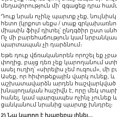
մեղավորություն մի՛ զգացեք դրա համ
Դուք նրան ոչինչ պարտք չեք, նույնիս
հետո (կրքոտ սեքս / տաք գրկախառնու
միասին ֆիլմ դիտել՝ ընդգծիր ըստ ան
Ոչ մի բարեհաճություն կամ նրբանկատ
պարտապան չի դարձնում։
Եթե դուք վճռականորեն որոշել եք չբա
փողից, բայց դեռ չեք կարողանում ստ
ասել ուղիղ՝ «սիրելիս չեմ ուզում», մի 
Ասեք, որ հիփոթեքային վարկ ունեք, և
աշխատավարձն արդեն հաշվարկված է
խնայողական հաշիվն է, որը մեկ տարի
հանել, կամ պարզապես ոչինչ չունեք և
ցանկանում նրանից պարտք խնդրել։
2) Նա կարող է խաբեբա լինել...