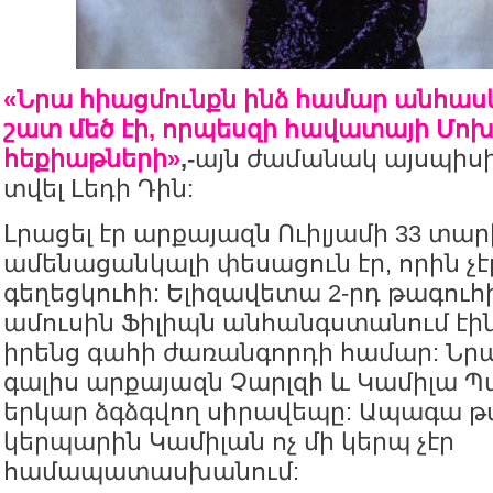
«Նրա հիացմունքն ինձ համար անհասկ
շատ մեծ էի, որպեսզի հավատայի Մո
հեքիաթների»
,-
այն ժամանակ այսպիս
տվել Լեդի Դին:
Լրացել էր արքայազն Ուիլյամի 33 տար
ամենացանկալի փեսացուն էր, որին չէր
գեղեցկուհի: Ելիզավետա 2-րդ թագուհ
ամուսին Ֆիլիպն անհանգստանում էին 
իրենց գահի ժառանգորդի համար: Նրա
գալիս արքայազն Չարլզի և Կամիլա Պ
երկար ձգձգվող սիրավեպը: Ապագա թ
կերպարին Կամիլան ոչ մի կերպ չէր
համապատասխանում: