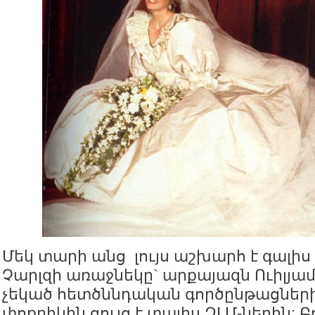
Մեկ տարի անց լույս աշխարհ է գալիս
Չարլզի առաջնեկը` արքայազն Ուիլյամը
չեկած հետծննդական գործընթացներ
փոքրիկին ցույց է տալիս ԶԼՄ-ներին: Բ