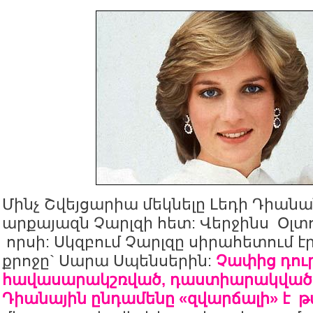
Մինչ Շվեյցարիա մեկնելը Լեդի Դիան
արքայազն Չարլզի հետ: Վերջինս Օլտո
որսի: Սկզբում Չարլզը սիրահետում է
քրոջը` Սարա Սպենսերին:
Չափից դուր
հավասարակշռված, դաստիարակված 
Դիանային ընդամենը «զվարճալի» է թ