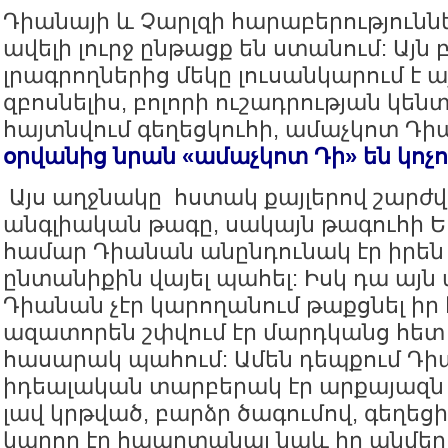
Դիանայի և Չարլզի հարաբերություն
ավելի լուրջ ընթացք են ստանում: Այն 
լրագրողներից մեկը լուսանկարում է այ
զբոսնելիս, բոլորի ուշադրության կենտ
հայտնվում գեղեցկուհի, ամաչկոտ Դ
օրվանից նրան «ամաչկոտ Դի» են կոչո
Այս աղջնակը հստակ քայլերով շարժվ
անգլիական թագը, սակայն թագուհի 
համար Դիանան անընդունակ էր իրե
ընտանիքին վայել պահել: Իսկ դա այն
Դիանան չէր կարողանում թաքցնել իր 
ազատորեն շփվում էր մարդկանց հետ
հասարակ պահում: Ամեն դեպքում Դ
իդեալական տարբերակ էր արքայազն 
լավ կրթված, բարձր ծագումով, գեղեց
կարող էր հպարտանալ նաև իր անմեղ