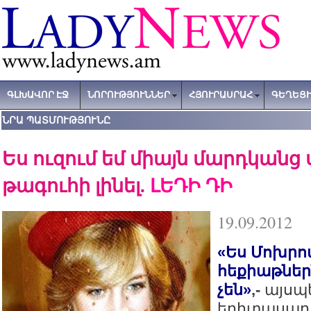
ԳԼԽԱՎՈՐ ԷՋ
ՆՈՐՈՒԹՅՈՒՆՆԵՐ
ՀՅՈՒՐԱՍՐԱՀ
ԳԵՂԵՑԻ
ՆՐԱ ՊԱՏՄՈՒԹՅՈՒՆԸ
Ես ուզում եմ միայն մարդկանց
թագուհի լինել.
ԼԵԴԻ ԴԻ
19.09.2012
«Ես Մոխրո
հեքիաթներն
չեն»
,-
այսպե
երիտասարդ