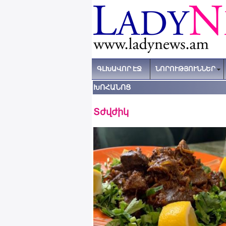
ԳԼԽԱՎՈՐ ԷՋ
ՆՈՐՈՒԹՅՈՒՆՆԵՐ
ԽՈՀԱՆՈՑ
Տժվժիկ