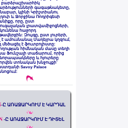
 բարձրաշխարհիկ
արձությունների գագաթնակետը,
նաբար, կլինի Կրիշտիանու
դուի և Ջորջինա Ռոդրիգեսի
նիքը, որը, ըստ
ուգալական լրատվամիջոցների,
կունենա հաջորդ
ավերջին: Զույգը, ըստ լուրերի,
լ է ամուսնանալ Մադեյրա կղզում,
 մեծացել է ֆուտբոլիստը:
ողության հիմնական մասը տեղի
նա Ֆունշալի տաճարում, որից
նորապսակները և հյուրերը
որվեն տոնական խնջույքի՝
ստղանի Savoy Palace
անոցում:
N
-Ը ԱՌԱՋԱՐԿՈՒՄ Է ԿԱՐԴԱԼ
N
-Ը ԱՌԱՋԱՐԿՈՒՄ Է ԴԻՏԵԼ