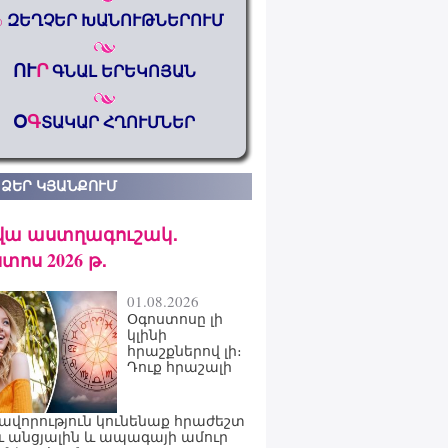
%
ԶԵՂՉԵՐ ԽԱՆՈՒԹՆԵՐՈՒՄ
ՈՒ
Ր
ԳՆԱԼ ԵՐԵԿՈՅԱՆ
Օ
Գ
ՏԱԿԱՐ ՀՂՈՒՄՆԵՐ
 ՁԵՐ ԿՅԱՆՔՈՒՄ
վա աստղագուշակ․
տոս 2026 թ․
01.08.2026
Օգոստոսը լի
կլինի
հրաշքներով լի։
Դուք հրաշալի
ավորություն կունենաք հրաժեշտ
ւ անցյալին և ապագայի ամուր