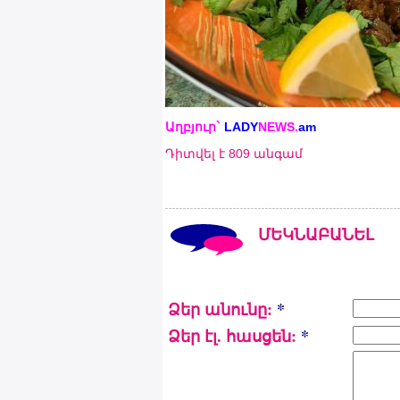
Աղբյուր`
LADY
NEWS.
a
m
Դիտվել է 809 անգամ
ՄԵԿՆԱԲԱՆԵԼ
Ձեր անունը:
*
Ձեր էլ. հասցեն:
*