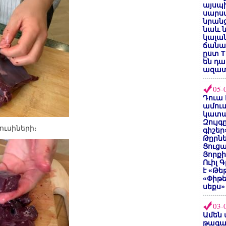
այսպի
սարսա
նրանց
նաև ն
կալան
ճանաչ
ըստ T
են դ
ազատ
05-
Դուա 
ամուս
կատա
Զույգ
ուսիների։
գիշեր
Թըրնե
Ցուցա
Յորքի
Ուիլ 
է «Թե
«Փիթ
սեքս»
03-
Ամեն 
թագա