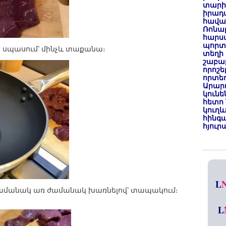
տարի
իրադ
հավա
Ռոնալ
հարսա
պորտ
ղ, սպասում՝ մինչև տաքանա։
տեղի 
շաբաթ
որոշե
որտեղ
Արար
կունե
հետո 
կուղև
հինգա
հյուր
L
 ժամանակ առ ժամանակ խառնելով՝ տապակում։
L