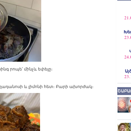
21.
Խե
23.
24.
ինգ րոպե՝ մինչև եփելը։
Այ
23.
ղադանոսի և լիմոնի հետ։ Բարի ախորժակ։
ՇԱԲԱ