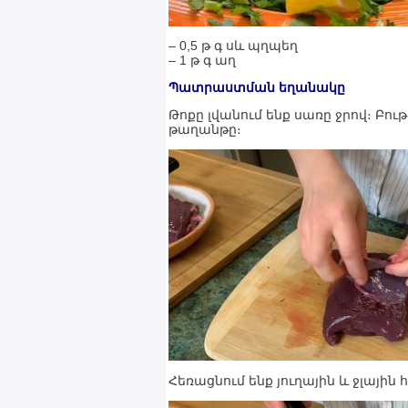
– 0,5 թ գ սև պղպեղ
– 1 թ գ աղ
Պատրաստման եղանակը
Թոքը լվանում ենք սառը ջրով։ Բու
թաղանթը։
Հեռացնում ենք յուղային և ջլային