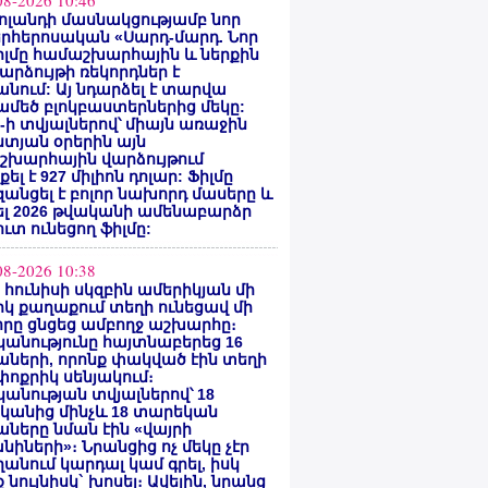
08-2026 10:46
ոլանդի մասնակցությամբ նոր
րհերոսական «Սարդ-մարդ. Նոր
իլմը համաշխարհային և ներքին
արձույթի ռեկորդներ է
նում: Այ նդարձել է տարվա
մեծ բլոկբաստերներից մեկը:
ty-ի տվյալներով՝ միայն առաջին
տյան օրերին այն
շխարհային վարձույթում
ել է 927 միլիոն դոլար: Ֆիլմը
անցել է բոլոր նախորդ մասերը և
ել 2026 թվականի ամենաբարձր
ւտ ունեցող ֆիլմը:
08-2026 10:38
ի հունիսի սկզբին ամերիկյան մի
կ քաղաքում տեղի ունեցավ մի
որը ցնցեց ամբողջ աշխարհը։
անությունը հայտնաբերեց 16
ների, որոնք փակված էին տեղի
ոքրիկ սենյակում։
անության տվյալներով՝ 18
կանից մինչև 18 տարեկան
ները նման էին «վայրի
նիների»։ Նրանցից ոչ մեկը չէր
անում կարդալ կամ գրել, իսկ
 նույնիսկ` խոսել։ Ավելին, նրանց