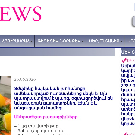
ՀՅՈՒՐԱՍՐԱՀ
ԳԵՂԵՑԻԿ, ՆՈՐԱՁԵՎ
ՍԵՐ, ԸՆՏԱՆԻՔ
ԱՌ
ՄԵԿ 
05-
Արիա
կարիե
տվյալ
26.06.2026
իր Et
շրջա
Տժվժիկը հայկական խոհանոցի
կդադա
ամենասիրված ուտեստներից մեկն է։ Այն
ժամա
պատրաստվում է պարզ, օգտագործվում են
հրապա
նվազագույն բաղադրիչներ, էժան է և
պատճ
անզուգական համեղ։
ստեղ
հանրա
Անհրաժեշտ բաղադրիչները․
վերջե
կորստ
– 1 կգ տավարի թոք
– 3-4 խոշոր գլուխ սոխ