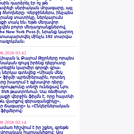
սին դարձրել էր ոչ թե
փելի սերիական մոլագարը, այլ
 ծնողները։ Վերջիններս, ինչպես
րանց տատիկը, ներկայումս
քի տակ են։ Եթե մեղավոր
վեն բոլոր մեղադրանքներով,
he New York Post-ի, նրանք կարող
ատապարտվել մինչև 192 տարվա
ազրկման։
08-2026 03:42
Լիպան և Քալում Թըրները որպես
նական զույգ իրենց դեբյուտը
րեցին կարմիր գորգի վրա։
ը ներկա գտնվեց «Միայն մեկ
» ֆիլմի պրեմիերային, որտեղ
րը խաղում է գլխավոր դերը։
դրությունը տեղի ունեցավ Նյու
 SVA թատրոնում։ Սա ռեժիսոր
Գլաքի վերջին ֆիլմն է, որը հայտնի
թև վարքով գերազանցիկը»,
եր ճագարը» և «Ընկերներական
 ֆիլմերով։
08-2026 02:14
ամառ հիշվում է իր շքեղ, գրեթե
վորական հարսանիքով: Այս