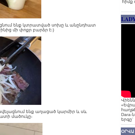
հիմք 
LAD
նում ենք կտրատված սոխը և անընդհատ
նից մի փոքր բարձր է։)
Վիենն
«Եվրա
հաղթե
ավելացնում ենք աղացած կարմիր և սև
Dara-
ատի մածուկը։
երգը`
ՕՐՎԱ