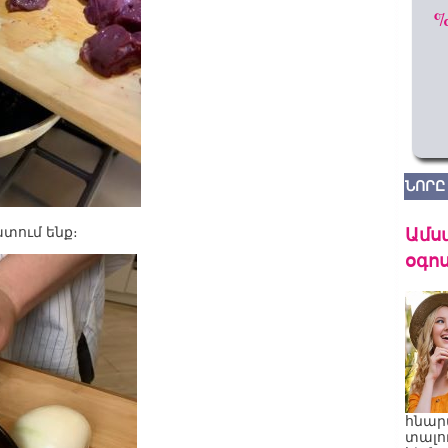
ՆՈՐԸ
Ամս
տում ենք։
օգոս
հնար
տալո