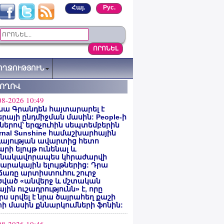
Հայ.
Рус.
ՈՂՋՈՒԹՅՈՒՆ
ՏՈՂՈՎ
08-2026 10:49
նա Գրանդեն հայտարարել է
րայի ընդմիջման մասին: People-ի
ներով՝ երգչուհին սեպտեմբերին
ernal Sunshine համաշխարհային
գայության ավարտից հետո
րի ելույթ ունենալ և
նակավորապես կհրաժարվի
րակային ելույթներից: Դրա
առը արտիստուհու շուրջ
ծված «անվերջ և մշտական
յին ուշադրությունն» է, որը
րս սրվել է նրա ծայրահեղ քաշի
ի մասին քննարկումների ֆոնին: