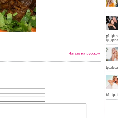
ընկե
կարող
Читать на русском
կանա
են կա