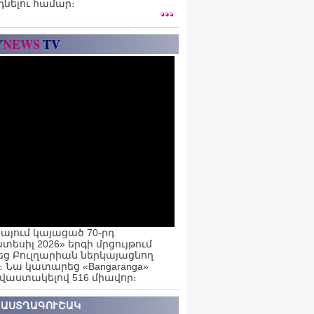
դնելու համար։
Y
NEWS
TV
այում կայացած 70-րդ
տեսիլ 2026» երգի մրցույթում
ց Բուլղարիան ներկայացնող
ն։ Նա կատարեց «Bangaranga»
 վաստակելով 516 միավոր։
 ԱՍՏՂԱԳՈՒՇԱԿ