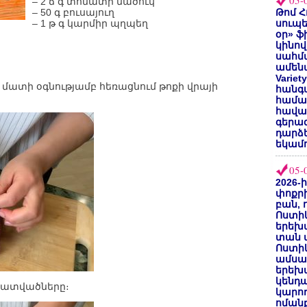
05-
– 2 ճ գ տոմատի մածուկ
– 50 գ բուսայուղ
Թոմ Հ
– 1 թ գ կարմիր պղպեղ
սուպե
օր» ֆ
կինով
սահմա
ամենա
Varie
թ մատի օգնությամբ հեռացնում թոքի վրայի
հանգս
համա
հավաք
գերազ
դարձ
եկամո
05-
2026-
փոքրի
բան, 
Ոստիկ
երեխա
տան փ
Ոստիկ
ամսա
երեխա
կենդա
 հատվածները։
կարող
ոմանք