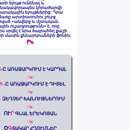
րի ելույթ ունենալ և
նակավորապես կհրաժարվի
րակային ելույթներից: Դրա
առը արտիստուհու շուրջ
ծված «անվերջ և մշտական
յին ուշադրությունն» է, որը
րս սրվել է նրա ծայրահեղ քաշի
ի մասին քննարկումների ֆոնին:
N
-Ը ԱՌԱՋԱՐԿՈՒՄ Է ԿԱՐԴԱԼ
N
-Ը ԱՌԱՋԱՐԿՈՒՄ Է ԴԻՏԵԼ
%
ԶԵՂՉԵՐ ԽԱՆՈՒԹՆԵՐՈՒՄ
ՈՒ
Ր
ԳՆԱԼ ԵՐԵԿՈՅԱՆ
Օ
Գ
ՏԱԿԱՐ ՀՂՈՒՄՆԵՐ