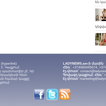
են կա
կեցվ
hyperlink)
LADYNEWS.am-ի մասին
է: Կայքում
Հեռ.`
+374060445674, +37
 պարտադիր չէ, որ
Էլ-փոստ`
contact@ladyne
տեսակետի հետ:
Գովազդ կայքում: Հեռ.՝
+
ան համար կայքը
Էլ-փոստ՝
marketing@lady
րում: