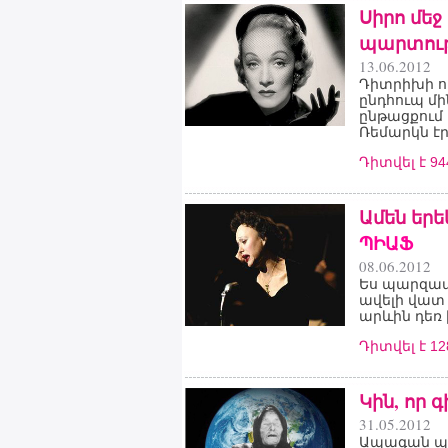
Սիրո մե
պարտութ
13.06.2012
Դիտրիխի ու
ընդհուպ մի
ընթացքում 
Ռեմարկն էր.
Դիտվել է 9
Ամեն երե
ՊԻԱՖ
08.06.2012
Ես պարզապ
ավելի վատ 
արևին դեռ 
Դիտվել է 1
Կին, որ
31.05.2012
Ապագան պա