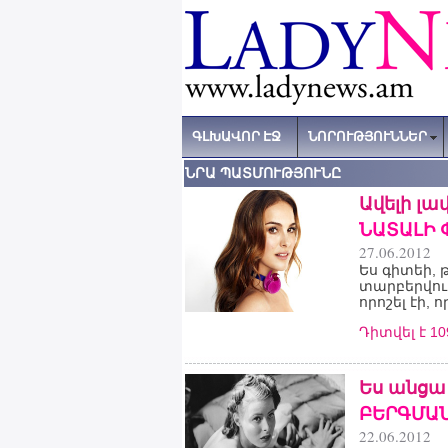
ԳԼԽԱՎՈՐ ԷՋ
ՆՈՐՈՒԹՅՈՒՆՆԵՐ
ՆՐԱ ՊԱՏՄՈՒԹՅՈՒՆԸ
Ավելի լավ
ՆԱՏԱԼԻ 
27.06.2012
Ես գիտեի, 
տարբերվում
որոշել էի, 
Դիտվել է 1
Ես անցա 
ԲԵՐԳՄԱ
22.06.2012