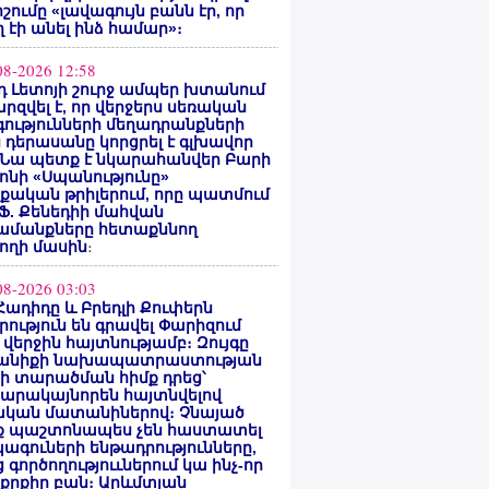
ոշումը «լավագույն բանն էր, որ
 էի անել ինձ համար»։
08-2026 12:58
 Լետոյի շուրջ ամպեր խտանում
արզվել է, որ վերջերս սեռական
ությունների մեղադրանքների
 դերասանը կորցրել է գլխավոր
 Նա պետք է նկարահանվեր Բարի
ոնի «Սպանությունը»
ական թրիլերում, որը պատմում
 Ֆ. Քենեդիի մահվան
ամանքները հետաքննող
ողի մասին
։
08-2026 03:03
Հադիդը և Բրեդլի Քուփերն
րություն են գրավել Փարիզում
 վերջին հայտնությամբ։ Զույգը
անիքի նախապատրաստության
րի տարածման հիմք դրեց՝
արակայնորեն հայտնվելով
նական մատանիներով։ Չնայած
ք պաշտոնապես չեն հաստատել
ագուների ենթադրությունները,
 գործողություւներում կա ինչ-որ
քրքիր բան։ Արևմտյան