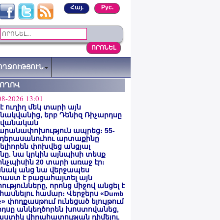
Հայ.
Рус.
ՈՂՋՈՒԹՅՈՒՆ
ՏՈՂՈՎ
08-2026 13:01
 է ուղիղ մեկ տարի այն
ակվանից, երբ Դենիզ Ռիչարդսը
վանական
արանափոխություն ապրեց։ 55-
 դերասանուհու արտաքինը
լիորեն փոխվեց անցյալ
ը. նա կրկին այնպիսի տեսք
 ինչպիսին 20 տարի առաջ էր։
նակ անց նա վերջապես
աստ է բացահայտել այն
ությունները, որոնց միջով անցել է
հասնելու համար։ Վերջերս «Dumb
e» փոդքասթում ունեցած ելույթում
րդսը անկեղծորեն խոստովանեց,
աստիկ վիրահատության դիմելու