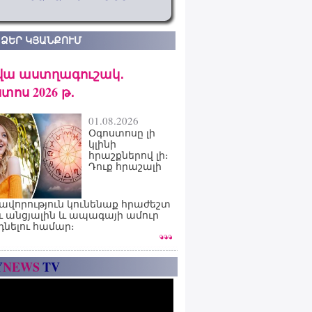
 ՁԵՐ ԿՅԱՆՔՈՒՄ
վա աստղագուշակ․
տոս 2026 թ․
01.08.2026
Օգոստոսը լի
կլինի
հրաշքներով լի։
Դուք հրաշալի
ավորություն կունենաք հրաժեշտ
ւ անցյալին և ապագայի ամուր
դնելու համար։
Y
NEWS
TV