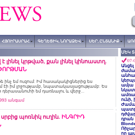
ՀՅՈՒՐԱՍՐԱՀ
ԳԵՂԵՑԻԿ, ՆՈՐԱՁԵՎ
ՍԵՐ, ԸՆՏԱՆԻՔ
ԱՌ
ՄԵԿ 
 է լինել կրթված, քան լինել կինոաստղ.
07-
Անցել
ՓՈՐԹՄԱՆ
ժաման
անհա
կերպ
թե ինչ եմ ուզում: Իմ հասակակիցներից ես
ամյա
 էի իմ լրջությամբ, նպատակասլացությամբ: Ես
նկատե
որ դերասանուհի եմ դառնալու և վերջ...
ամռան
ունի,
0993 անգամ
Ժամա
պատր
դժվար
սրբից պոռնիկ ուղին.
ԻՆԳՐԻԴ
դրան 
Ն
Blond
Ռիչա
որ պլ