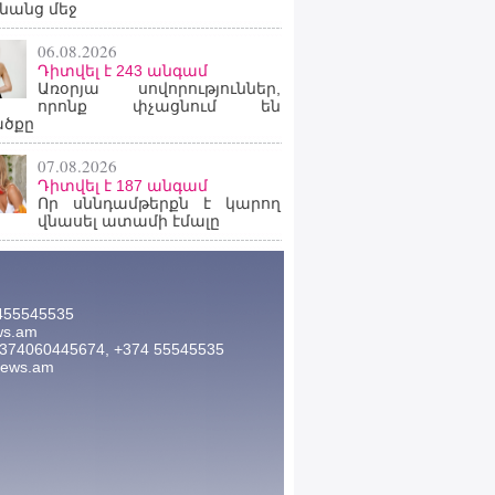
նանց մեջ
06.08.2026
Դիտվել է 243 անգամ
Առօրյա սովորություններ,
որոնք փչացնում են
ածքը
07.08.2026
Դիտվել է 187 անգամ
Որ սննդամթերքն է կարող
վնասել ատամի էմալը
455545535
ws.am
374060445674, +374 55545535
news.am