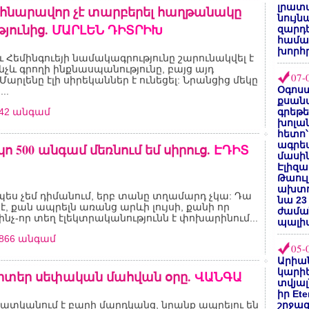
լրատվ
ջ հնարավոր չէ տարբերել հաղթանակը
նույն
յունից.
ՄԱՐԼԵՆ ԴԻՏՐԻԽ
զարդե
համա
խորհ
 Հեմինգուեյի նամակագրությունը շարունակվել է
նչև գրողի ինքնասպանությունը, բայց այդ
07-
Մարլենը էլի սիրեկաններ է ունեցել: Նրանցից մեկը
Օգոստ
..
քսանվ
442 անգամ
գրեթ
խոլա
հետո՝
ագրե
կո 500 անգամ մեռնում եմ սիրուց.
ԷԴԻՏ
մասին
Էլիզա
Թաուլ
ախտոր
ես չեմ դիմանում, երբ տանը տղամարդ չկա: Դա
նա 23
է, քան ապրելն առանց արևի լույսի, քանի որ
ժամա
ինչ-որ տեղ էլեկտրականությունն է փոխարինում...
պալի
2866 անգամ
05-
Արիա
կարիե
 գիտեր սեփական մահվան օրը.
ՎԱՆԳԱ
տվյալ
իր Et
տկանում է բարի մարդկանց, նրանք ապրելու են
շրջա