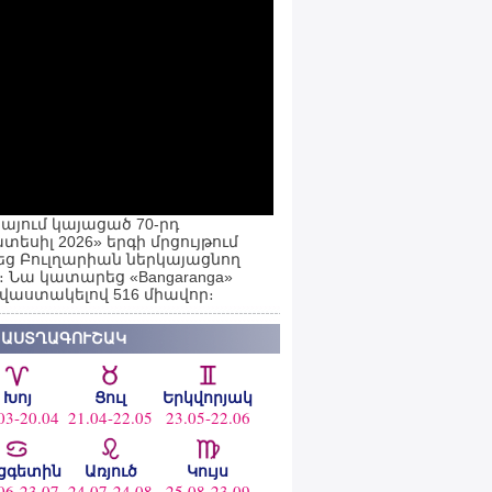
այում կայացած 70-րդ
տեսիլ 2026» երգի մրցույթում
ց Բուլղարիան ներկայացնող
ն։ Նա կատարեց «Bangaranga»
 վաստակելով 516 միավոր։
 ԱՍՏՂԱԳՈՒՇԱԿ
Խոյ
Ցուլ
Երկվորյակ
03-20.04
21.04-22.05
23.05-22.06
ցգետին
Առյուծ
Կույս
06-23.07
24.07-24.08
25.08-23.09