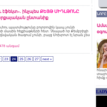
ւ էֆեկտ». ինչպես
ՔԵՅԹ
ՄԻԴԼԹՈՆԸ
ՆՈՐԸ
րքայական ընտանիք
Ամս
ուհու պատմությունը բոլորովին կապ չունի
օգոս
ի մասին հեքիաթների հետ: Չնայած որ Քեմբրիջի
զնվական ծագում չունի, բայց Մոխրոտ էլ նրան չես
0478 անգամ
2
23
24
25
26
27
next »
հնար
տալո
հիմք 
LAD