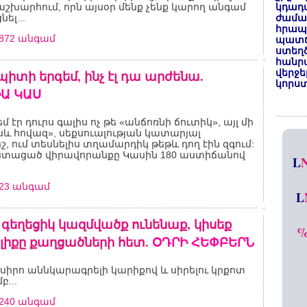
շխարհում, որն այսօր մենք չենք կարող անգամ
կդադա
ել...
ժամա
հրապա
6872 անգամ
պատճ
ստեղ
հանրա
պիտի երգեմ, ինչ էլ դա արժենա.
վերջե
կորստ
Ա ԿԱՍ
մ էր դուրս գալիս ոչ թե «անճոռնի ճուտիկ», այլ մի
և հովազ», սեքսուալության կատարյալ
, ում տեսնելիս տղամարդիկ թեթև դող էին զգում:
ստացած վիրավորանքը Կասին 180 աստիճանով
L
623 անգամ
L
գեղեցիկ կազմվածք ունենաք, կիսեք
լիքը քաղցածների հետ.
ՕԴՐԻ ՀԵՓԲԵՐՆ
մ սիրո աննկարագրելի կարիքով և սիրելու կրքոտ
բ...
4240 անգամ