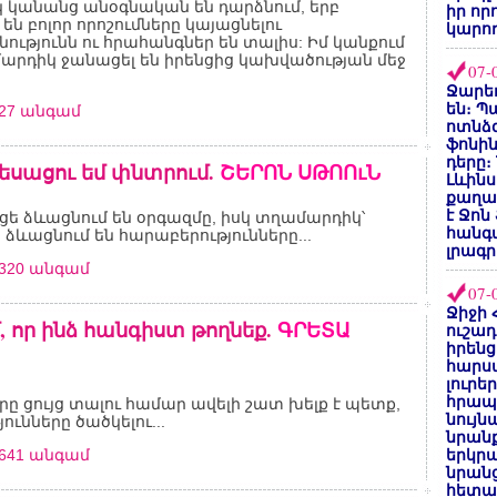
 կանանց անօգնական են դարձնում, երբ
իր որ
են բոլոր որոշումները կայացնելու
կարող
ւթյունն ու հրահանգներ են տալիս: Իմ կանքում
մարդիկ ջանացել են իրենցից կախվածության մեջ
07-
Ջարեդ
են։ Պ
627 անգամ
ոտնձգ
ֆոնին
դերը։
եսացու եմ փնտրում.
ՇԵՐՈՆ ՍԹՈՈւՆ
Լևինս
քաղաք
է Ջոն
ցե ձևացնում են օրգազմը, իսկ տղամարդիկ՝
հանգ
 ձևացնում են հարաբերությունները...
լրագր
0320 անգամ
07-
Ջիջի 
մ, որ ինձ հանգիստ թողնեք.
ԳՐԵՏԱ
ուշադ
իրենց
հարս
լուրե
հրապ
ը ցույց տալու համար ավելի շատ խելք է պետք,
նույ
ունները ծածկելու...
նրան
0641 անգամ
երկրպ
նրանց
հետա