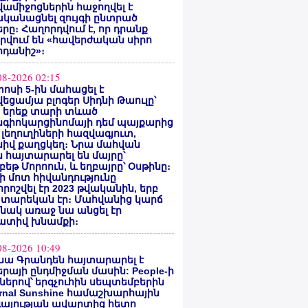
ամիջոցներին հաջողվել է
ականացնել զույգի ընտրած
րը։ Հաղորդվում է, որ դրանք
րվում են «հավերժական սիրո
րդանիշ»։
08-2026 02:15
ոսի 5-ին մահացել է
եցամյա բլոգեր Սիդնի Թաուլը՝
ե երեք տարի տևած
նգիոկարցինոմայի դեմ պայքարից
 լեղուղիների հազվագյուտ,
սիվ քաղցկեղ։ Նրա մահվան
 հայտարարել են մայրը՝
բեթ Մորոուն, և եղբայրը՝ Օսթինը։
ի մոտ հիվանդությունը
ոշվել էր 2023 թվականին, երբ
 տարեկան էր։ Մահվանից կարճ
նակ առաջ նա անցել էր
ատիվ խնամքի։
08-2026 10:49
նա Գրանդեն հայտարարել է
րայի ընդմիջման մասին: People-ի
ներով՝ երգչուհին սեպտեմբերին
ernal Sunshine համաշխարհային
գայության ավարտից հետո