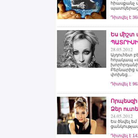
հիասքանչ ա
պատկերացն
Դիտվել է 3
Ես միշտ 
ՊԱՏՐԻՍԻ
28.05.2012
Այդուհետ բե
հոյակապ «ս
խորհրդանիշ
Բերնարից 
փոխեց...
Դիտվել է 9
Որպեսզի 
Ձեր ուտե
24.05.2012
Ես ծնվել ե
ցանկությամ
Դիտվել է 1