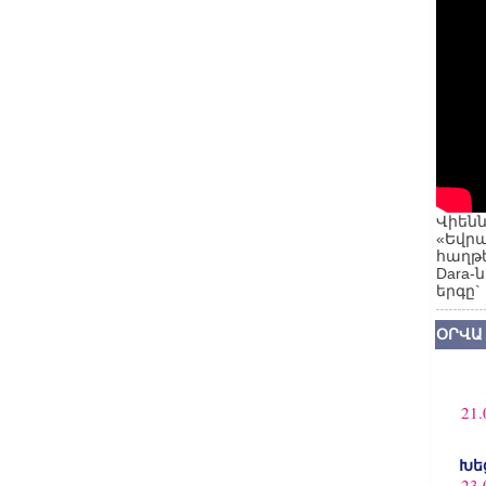
Վիենն
«Եվրա
հաղթե
Dara-
երգը`
ՕՐՎԱ
21.
Խե
23.