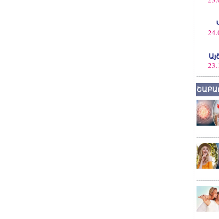
24.
Այ
23.
ՇԱԲԱ