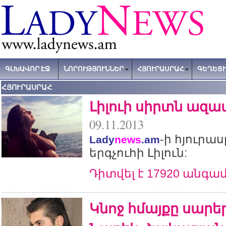
ԳԼԽԱՎՈՐ ԷՋ
ՆՈՐՈՒԹՅՈՒՆՆԵՐ
ՀՅՈՒՐԱՍՐԱՀ
ԳԵՂԵՑԻ
ՀՅՈՒՐԱՍՐԱՀ
Լիլուի սիրտն ազա
09.11.2013
-ի հյուրա
Lady
news
.am
երգչուհի Լիլուն:
Դիտվել է 17920 անգա
Կնոջ հմայքը սարեր