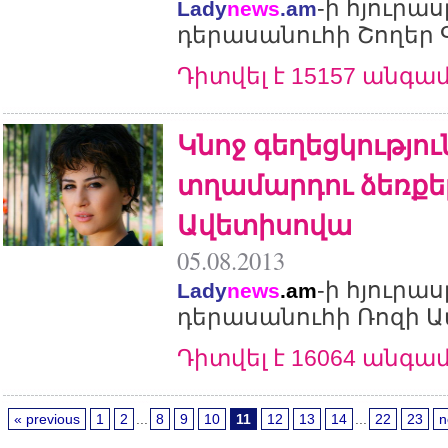
-ի հյուրա
Lady
news
.am
դերասանուհի Շողեր 
Դիտվել է 15157 անգա
Կնոջ գեղեցկությու
տղամարդու ձեռքեր
Ավետիսովա
05.08.2013
-ի հյուրա
Lady
news
.am
դերասանուհի Ռոզի 
Դիտվել է 16064 անգա
« previous
1
2
...
8
9
10
11
12
13
14
...
22
23
n