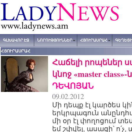
ԳԼԽԱՎՈՐ ԷՋ
ՆՈՐՈՒԹՅՈՒՆՆԵՐ
ՀՅՈՒՐԱՍՐԱՀ
ԳԵՂԵՑԻ
ՀՅՈՒՐԱՍՐԱՀ
Հաճելի րոպեներ ս
կնոջ «master class»-ն
ԴԵՎՈՅԱՆ
09.02.2012
Մի դեպք էլ կարծես կին
երկրպագուն անընդհա
մի օր էլ փողոցում տե
եմ շփվել, ասացի՝ ո՛չ,