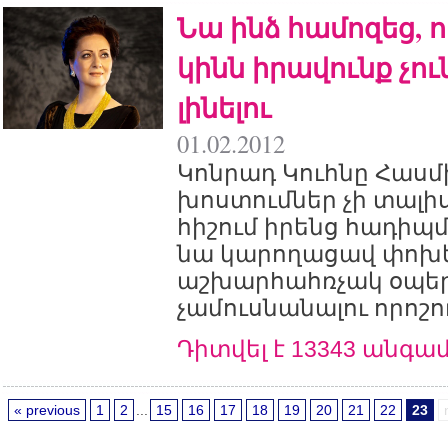
Նա ինձ համոզեց, 
կինն իրավունք չու
լինելու
01.02.2012
Կոնրադ Կուհնը Հաս
խոստումներ չի տալիս
հիշում իրենց հադիպմ
նա կարողացավ փոխե
աշխարհահռչակ օպերա
չամուսնանալու որոշու
Դիտվել է 13343 անգա
« previous
1
2
...
15
16
17
18
19
20
21
22
23