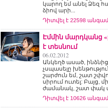
կարող եմ անել Ձեզ հ
ձիով արի...
Դիտվել է 22598 անգա
Էմմին մարդկանց 
է տեսնում
06.02.2012
Անկեղծ ասած, ինձնից
չսպասելը խենթություն
շարժուն եմ, շատ շփվ
սիրում ուտել: Բայց, մ
ժամանակ, շատ փակ մ
Դիտվել է 10626 անգա