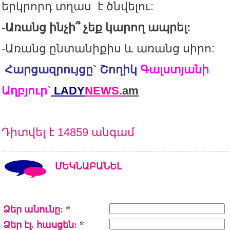
երկրորդ տղաս է ծնվելու:
-
Առանց
ինչի՞
չեք
կարող
ապրել
:
-Առանց ընտանիքիս և առանց սիրո:
Հարցազրույցը` Շողիկ
Գալստյանի
Աղբյուր`
LADY
NEWS.
am
Դիտվել է 14859 անգամ
ՄԵԿՆԱԲԱՆԵԼ
Ձեր անունը:
*
Ձեր էլ. հասցեն:
*