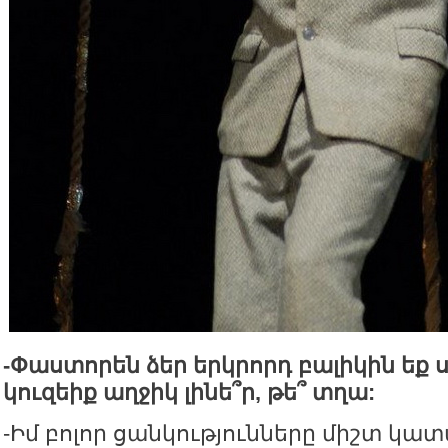
-
Փաստորեն
ձեր
երկրորդ
բալիկին
եք
կուզեիք
աղջիկ
լինե՞ր
,
թե՞
տղա
:
-Իմ բոլոր ցանկությունները միշտ կատ