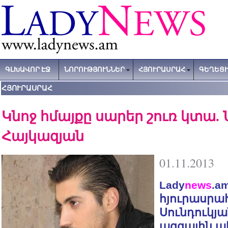
ԳԼԽԱՎՈՐ ԷՋ
ՆՈՐՈՒԹՅՈՒՆՆԵՐ
ՀՅՈՒՐԱՍՐԱՀ
ԳԵՂԵՑԻ
ՀՅՈՒՐԱՍՐԱՀ
Կնոջ հմայքը սարեր շուռ կտա.
Հայկազյան
01.11.2013
Lady
news
.a
հյուրասրահ
Սունդուկյ
ազգային 