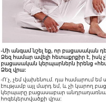
-
Մի
անգամ
նշել
եք
,
որ
բացասական
դ
Ձեզ
համար
ավելի
հետաքրքիր
է
,
իսկ
բացասական
կերպարներն
իրենց
«
հե
Ձեզ
վրա
:
-Ո´չ, չեմ վախենում. դա համարում եմ 
էությամբ այլ մարդ եմ, և չի կարող 
կերպարը բացասաբար անդրադառնալ
հոգեկերտվածքի վրա: