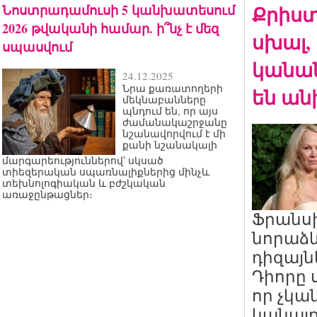
Նոստրադամուսի 5 կանխատեսում
Քրիստ
2026 թվականի համար. ի՞նչ է մեզ
սխալ, 
սպասվում
կանան
24.12.2025
Նրա քառատողերի
են ան
մեկնաբանները
պնդում են, որ այս
ժամանակաշրջանը
նշանավորվում է մի
քանի նշանակալի
մարգարեություններով՝ սկսած
տիեզերական սպառնալիքներից մինչև
տեխնոլոգիական և բժշկական
առաջընթացներ։
Ֆրանս
նորաձև
դիզայն
Դիորը ս
որ չկա
կանայք