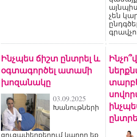
այնպիս
չեն կա
ընդգծե
գրավչո
Ինչպես ճիշտ ընտրել և
Ինչո՞
օգտագործել ատամի
ներքն
խոզանակը
տարբե
սովոր
03.09.2025
ինչպե
Խանութների
ընտրե
ցուցափեղքերում կարող եք