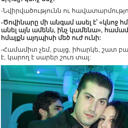
-Նվիրվածությունն ու հավատարմությո
-
Ծովինարը
մի
անգամ
ասել
է՝
«
կնոջ
հմ
անել
այն
ամենն
,
ինչ
կամենա
»,
համամ
հմայքն
այդպիսի
մեծ
ուժ
ունի
:
-Համամիտ չեմ, բայց, իհարկե, շատ բ
է, կարող է սարեր շուռ տալ: