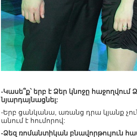
-
Կասե՞ք՝
երբ
է
Ձեր
կնոջը
հաջողվում
Ձ
նյարդայնացնել
:
-Երբ ցանկանա, առանց դրա կյանք չու
անում է հումորով:
-
Ձեզ ռոմանտիկան
բ
նավորթույուն հա