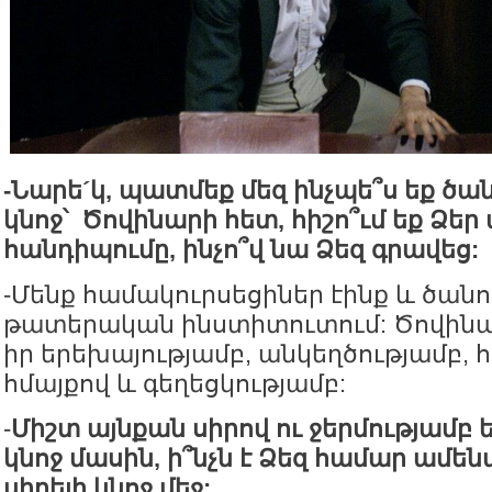
-
Նարե
´
կ
,
պատմեք
մեզ
ինչպե՞ս
եք
ծան
կնոջ՝
Ծովինարի
հետ
,
հիշո՞ւմ
եք
Ձեր
հանդիպումը
,
ինչո՞վ
նա
Ձեզ
գրավեց
:
-Մենք համակուրսեցիներ էինք և ծանո
թատերական ինստիտուտում: Ծովինա
իր երեխայությամբ, անկեղծությամբ, հ
հմայքով և գեղեցկությամբ:
-
Միշտ
այնքան
սիրով
ու
ջերմությամբ
կնոջ
մասին
,
ի՞նչն
է
Ձեզ
համար
ամեն
սիրելի
կնոջ
մեջ
: