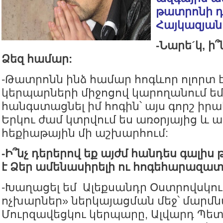
թատրոնի 
Հայկազյան
-
Նարե
´
կ
,
ի՞
Ձեզ
համար
:
-Թատրոնն ինձ համար հոգևոր ոլորտ 
կերպարների միջոցով կարողանում եմ
հանգստացնել իմ հոգին՝ այս գորշ իրա
Երկու ժամ կտրվում ես առօրյայից և 
հեքիաթային մի աշխարհում:
-
Ի՞նչ
դերերով
եք
այժմ
հանդես
գալիս
է
Ձեր
ամենասիրելի
ու
հոգեհարազա
-Խաղացել եմ Ալեքսանդր Օստրովսկու 
ոչխարներ» ներկայացման մեջ՝ մարմն
Մուրզավեցկու կերպարը, Ալվարդ Պետ