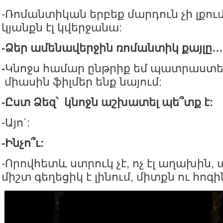
-Ռոմանտիկան երբեք մարդուն չի լքու
կյանքն էլ կվերջանա:
-
Ձեր
ամենավերջին
ռոմանտիկ
քայլը
…
-
Կնոջս համար ընթրիք եմ պատրաստե
միասին ֆիլմեր ենք նայում:
-
Ըստ
Ձեզ՝
կնոջն
աշխատել
պե՞տք
է
:
-Այո´:
-
Ինչո՞ւ
:
-Որովհետև ստրուկ չէ, ոչ էլ աղախին
միշտ գեղեցիկ է լինում, միտքն ու հոգի