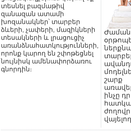
տեսնել բազմաթիվ
զանազան ատամի
խոզանակներ՝ տարբեր
ձևերի, չափերի, մազիկների
Ժաման
տեսակների և լրացուցիչ
օրթոպ
առանձնահատկությունների,
ներքնա
որոնք կարող են շփոթեցնել
տարբեր
նույնիսկ ամենափորձառու
ավանդ
գնորդին։
մոդելնե
շարք
առավել
ինչը դ
հատկ
ժողովր
վայելող