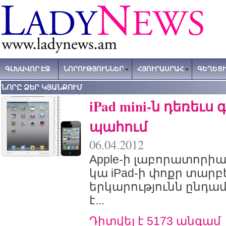
ԳԼԽԱՎՈՐ ԷՋ
ՆՈՐՈՒԹՅՈՒՆՆԵՐ
ՀՅՈՒՐԱՍՐԱՀ
ԳԵՂԵՑԻ
ՆՈՐԸ ՁԵՐ ԿՅԱՆՔՈՒՄ
iPad mini-ն դեռեւս
պահում
06.04.2012
Apple-ի լաբորատորի
կա iPad-ի փոքր տարբ
երկարությունն ընդամե
է...
Դիտվել է 5173 անգամ