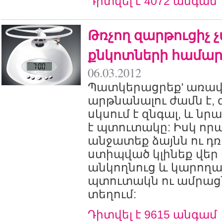
Դիտվել է 4072 անգամ
Թռչող զարթուցիչ
քնկոտների համա
06.03.2012
Պատկերացրեք' առա
արթնանալու ժամն է, 
սկսում է զնգալ, և նր
է պտուտակը: Իսկ որ
անջատեք ձայնն ու դռ
ստիպված կլինեք վեր 
անկողնուց և կարողա
պտուտակն ու ամրացն
տեղում:
Դիտվել է 9615 անգամ