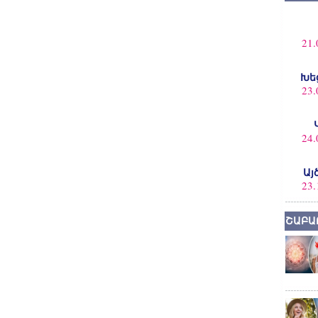
21.
Խե
23.
24.
Այ
23.
ՇԱԲԱ