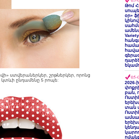
05-
Թոմ Հ
սուպե
օր» ֆ
կինով
սահմա
ամենա
Varie
հանգս
համա
հավաք
գերազ
դարձ
եկամո
նովի» ստվերաներկեր, շրթներկեր, որոնց
05-
 կտևի ընդամենը 5 րոպե:
2026-
փոքրի
բան, 
Ոստիկ
երեխա
տան փ
Ոստիկ
ամսա
երեխա
կենդա
կարող
ոմանք