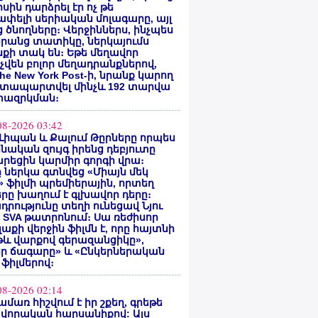
սին դարձրել էր ոչ թե
փելի սերիական մոլագարը, այլ
 ծնողները։ Վերջիններս, ինչպես
րանց տատիկը, ներկայումս
քի տակ են։ Եթե մեղավոր
վեն բոլոր մեղադրանքներով,
he New York Post-ի, նրանք կարող
ատապարտվել մինչև 192 տարվա
ազրկման։
08-2026 03:42
Լիպան և Քալում Թըրները որպես
նական զույգ իրենց դեբյուտը
րեցին կարմիր գորգի վրա։
ը ներկա գտնվեց «Միայն մեկ
» ֆիլմի պրեմիերային, որտեղ
րը խաղում է գլխավոր դերը։
դրությունը տեղի ունեցավ Նյու
 SVA թատրոնում։ Սա ռեժիսոր
Գլաքի վերջին ֆիլմն է, որը հայտնի
թև վարքով գերազանցիկը»,
եր ճագարը» և «Ընկերներական
 ֆիլմերով։
08-2026 02:14
ամառ հիշվում է իր շքեղ, գրեթե
վորական հարսանիքով: Այս