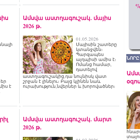
նիս
Ամսվա աստղագուշակ․ մայիս
2026 թ․
01.05.2026
անալի
Մայիսին շատերը
կտանջվեն։
Պարզապես
ՆՈՐԸ
այդպիսի ամիս է։
Ոմանց համար,
դատելով
Ամս
աստղագուշակից,դա նույնիսկ վատ
օգոս
ձեր
շրջան է լինելու։ Բայց կլինեն նաև
միս է
ուրախություն,նվերներ և խորովածներ։
րիլ
Ամսվա աստղագուշակ․ մարտ
2026 թ․
հնար
տալո