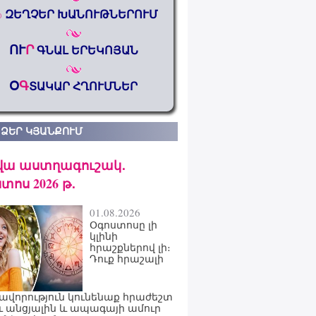
%
ԶԵՂՉԵՐ ԽԱՆՈՒԹՆԵՐՈՒՄ
ՈՒ
Ր
ԳՆԱԼ ԵՐԵԿՈՅԱՆ
Օ
Գ
ՏԱԿԱՐ ՀՂՈՒՄՆԵՐ
 ՁԵՐ ԿՅԱՆՔՈՒՄ
վա աստղագուշակ․
տոս 2026 թ․
01.08.2026
Օգոստոսը լի
կլինի
հրաշքներով լի։
Դուք հրաշալի
ավորություն կունենաք հրաժեշտ
ւ անցյալին և ապագայի ամուր