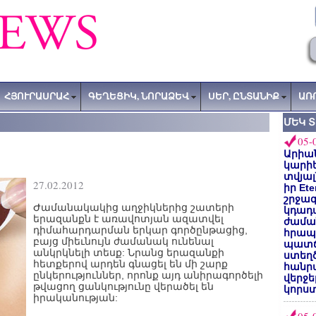
ՀՅՈՒՐԱՍՐԱՀ
ԳԵՂԵՑԻԿ, ՆՈՐԱՁԵՎ
ՍԵՐ, ԸՆՏԱՆԻՔ
ԱՌ
ՄԵԿ 
05-
Արիա
կարիե
տվյալ
27.02.2012
իր Et
շրջա
Ժամանակակից աղջիկներից շատերի
կդադա
երազանքն է առավոտյան ազատվել
ժամա
դիմահարդարման երկար գործընթացից,
հրապա
բայց միեւնույն ժամանակ ունենալ
պատճ
անկրկնելի տեսք: Նրանց երազանքի
ստեղ
հետքերով արդեն գնացել են մի շարք
հանրա
ընկերություններ, որոնք այդ անիրագործելի
վերջե
թվացող ցանկությունը վերածել են
կորստ
իրականության: