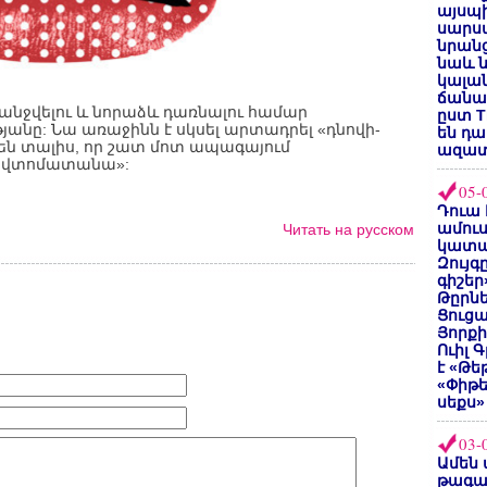
այսպի
սարսա
նրանց
նաև ն
կալան
ճանաչ
տանջվելու և նորաձև դառնալու համար
ըստ T
յանը: Նա առաջինն է սկսել արտադրել «դնովի-
են դ
 են տալիս, որ շատ մոտ ապագայում
ազատ
կավտոմատանա»:
05-
Դուա 
ամուս
Читать на русском
կատա
Զույգ
գիշեր
Թըրնե
Ցուցա
Յորքի
Ուիլ 
է «Թե
«Փիթ
սեքս»
03-
Ամեն 
թագա