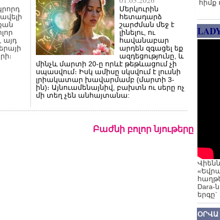
01.03.2026
հիմք 
կրորդ
Մերկուրին
ավելի
հետադարձ
 քան
շարժման մեջ է
LAD
ոլոր
լինելու, ու
, այդ
հավանաբար
իերայի
արդեն զգացել եք
րի։
ազդեցությունը, և
մինչև մարտի 20-ը որևէ թեթևացում չի
սպասվում։ Իսկ ամիսը սկսվում է լուսնի
լրիակատար խավարմամբ (մարտի 3-
ին)։ Այնուամենայնիվ, բախտն ու սերը ոչ
մի տեղ չեն անհայտանա:
Բաժնի բոլոր նյութերը
Վիենն
«Եվրա
հաղթե
Dara-
երգը`
ՕՐՎԱ