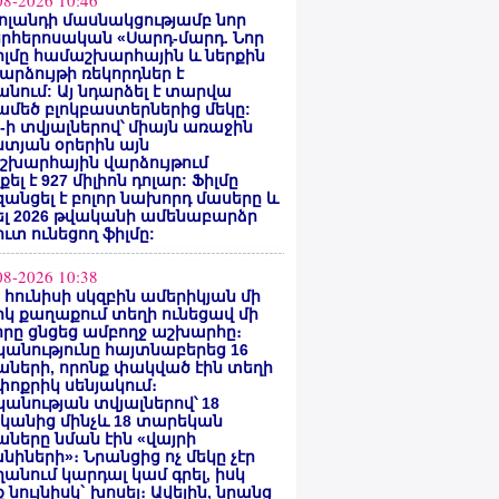
08-2026 10:46
ոլանդի մասնակցությամբ նոր
րհերոսական «Սարդ-մարդ. Նոր
իլմը համաշխարհային և ներքին
արձույթի ռեկորդներ է
նում: Այ նդարձել է տարվա
մեծ բլոկբաստերներից մեկը:
ty-ի տվյալներով՝ միայն առաջին
տյան օրերին այն
շխարհային վարձույթում
ել է 927 միլիոն դոլար: Ֆիլմը
անցել է բոլոր նախորդ մասերը և
ել 2026 թվականի ամենաբարձր
ւտ ունեցող ֆիլմը:
08-2026 10:38
ի հունիսի սկզբին ամերիկյան մի
կ քաղաքում տեղի ունեցավ մի
որը ցնցեց ամբողջ աշխարհը։
անությունը հայտնաբերեց 16
ների, որոնք փակված էին տեղի
ոքրիկ սենյակում։
անության տվյալներով՝ 18
կանից մինչև 18 տարեկան
ները նման էին «վայրի
նիների»։ Նրանցից ոչ մեկը չէր
անում կարդալ կամ գրել, իսկ
 նույնիսկ` խոսել։ Ավելին, նրանց