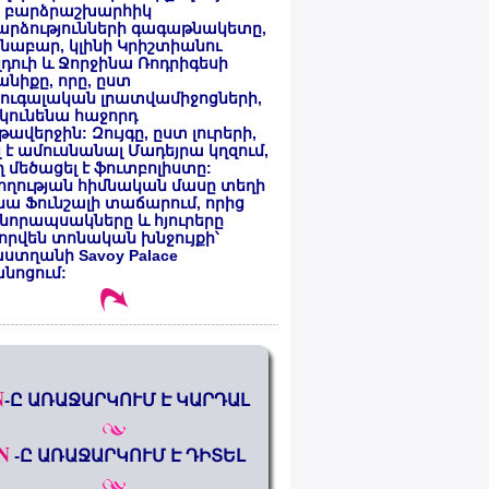
 բարձրաշխարհիկ
արձությունների գագաթնակետը,
նաբար, կլինի Կրիշտիանու
դուի և Ջորջինա Ռոդրիգեսի
նիքը, որը, ըստ
ուգալական լրատվամիջոցների,
կունենա հաջորդ
ավերջին: Զույգը, ըստ լուրերի,
լ է ամուսնանալ Մադեյրա կղզում,
 մեծացել է ֆուտբոլիստը:
ողության հիմնական մասը տեղի
նա Ֆունշալի տաճարում, որից
նորապսակները և հյուրերը
որվեն տոնական խնջույքի՝
ստղանի Savoy Palace
անոցում:
N
-Ը ԱՌԱՋԱՐԿՈՒՄ Է ԿԱՐԴԱԼ
N
-Ը ԱՌԱՋԱՐԿՈՒՄ Է ԴԻՏԵԼ