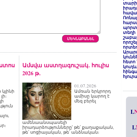
տարի
իրադ
հավա
Ռոնալ
հարսա
պորտ
տեղի 
շաբաթ
որոշե
որտեղ
Արար
կունե
հետո 
ոստոս
Ամսվա աստղագուշակ․ հուլիս
կուղև
2026 թ․
հինգա
հյուր
01.07.2026
 կլինի
Ամռան երկրորդ
լի։
ամիսը կարող է
լի
մեզ բերել
թյուն
L
ալու
ամենաանսպասելի
ար։
L
իրադարձությունները՝ թե՛ քաղաքական,
թե՛ սոցիալական, թե՛ անձնական։