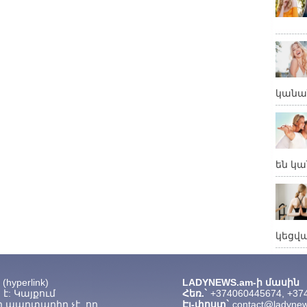
կանա
են կա
կեցվ
hyperlink)
LADYNEWS.am-ի մասին
է: Կայքում
Հեռ.`
+374060445674, +37
 պարտադիր չէ, որ
Էլ-փոստ`
contact@ladyne