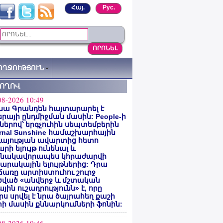
Հայ.
Рус.
ՈՂՋՈՒԹՅՈՒՆ
ՏՈՂՈՎ
08-2026 10:49
նա Գրանդեն հայտարարել է
րայի ընդմիջման մասին: People-ի
ներով՝ երգչուհին սեպտեմբերին
ernal Sunshine համաշխարհային
գայության ավարտից հետո
րի ելույթ ունենալ և
նակավորապես կհրաժարվի
րակային ելույթներից: Դրա
առը արտիստուհու շուրջ
ծված «անվերջ և մշտական
յին ուշադրությունն» է, որը
րս սրվել է նրա ծայրահեղ քաշի
ի մասին քննարկումների ֆոնին: