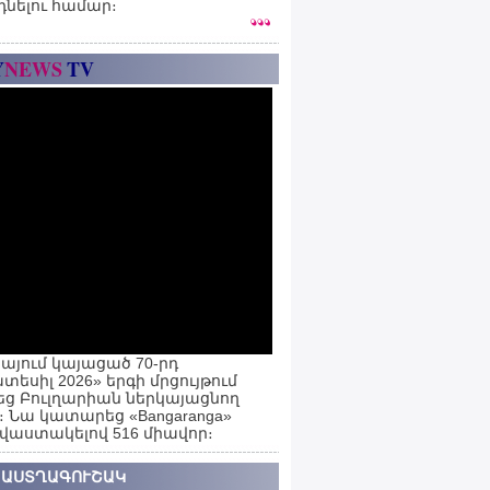
դնելու համար։
Y
NEWS
TV
այում կայացած 70-րդ
տեսիլ 2026» երգի մրցույթում
ց Բուլղարիան ներկայացնող
ն։ Նա կատարեց «Bangaranga»
 վաստակելով 516 միավոր։
 ԱՍՏՂԱԳՈՒՇԱԿ