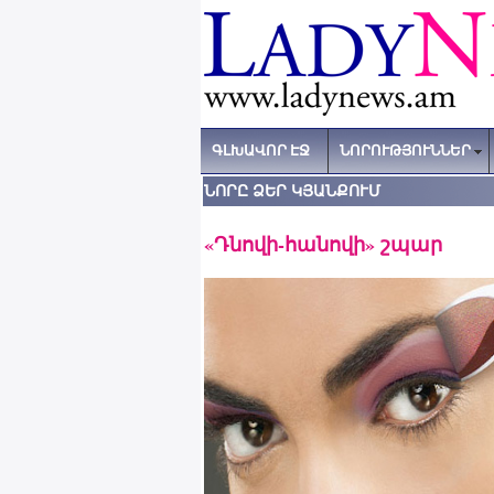
ԳԼԽԱՎՈՐ ԷՋ
ՆՈՐՈՒԹՅՈՒՆՆԵՐ
ՆՈՐԸ ՁԵՐ ԿՅԱՆՔՈՒՄ
«Դնովի-հանովի» շպար