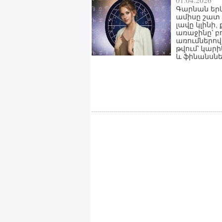
01.04.2026
Գարնան եր
ամիսը շատ 
լավը կլինի,
առաջինը՝ բ
առումներով
թվում՝ կար
և ֆինանսնե