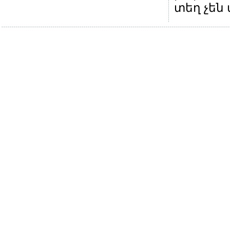
տեղ չեն