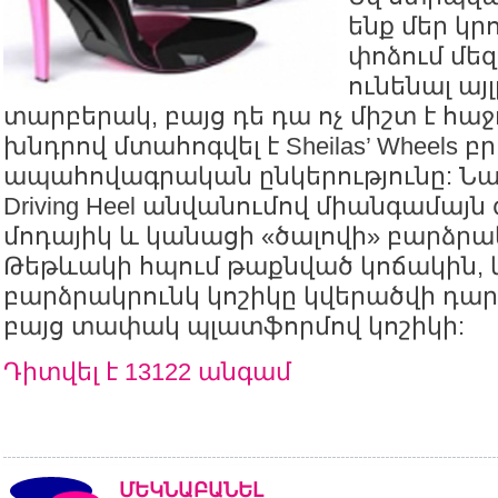
ենք մեր կր
փոձում մեզ
ունենալ ա
տարբերակ, բայց դե դա ոչ միշտ է հաջո
խնդրով մտահոգվել է Sheilas’ Wheels
ապահովագրական ընկերությունը: Նա ս
Driving Heel անվանումով միանգամայն 
մոդայիկ և կանացի «ծալովի» բարձրակ
Թեթևակի հպում թաքնված կոճակին, 
բարձրակրունկ կոշիկը կվերածվի դարձ
բայց տափակ պլատֆորմով կոշիկի:
Դիտվել է 13122 անգամ
ՄԵԿՆԱԲԱՆԵԼ