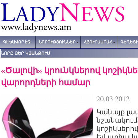
ԳԼԽԱՎՈՐ ԷՋ
ՆՈՐՈՒԹՅՈՒՆՆԵՐ
ՀՅՈՒՐԱՍՐԱՀ
ԳԵՂԵՑԻ
ՆՈՐԸ ՁԵՐ ԿՅԱՆՔՈՒՄ
«Ծալովի» կրունկներով կոշիկնե
վարորդների համար
20.03.2012
Կանայք լավ
նշանակում
կոշիկներո
Եվ ստիպվա