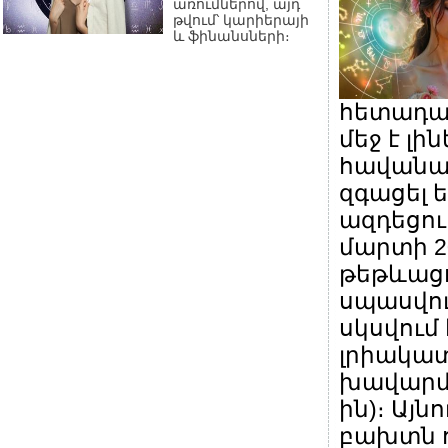
առումներով, այդ
թվում՝ կարիերայի
և ֆինանսների։
հետադա
մեջ է լին
հավանա
զգացել 
ազդեցութ
մարտի 2
թեթևացո
սպասվու
սկսվում 
լրիակա
խավարմա
ին)։ Այն
բախտն ո