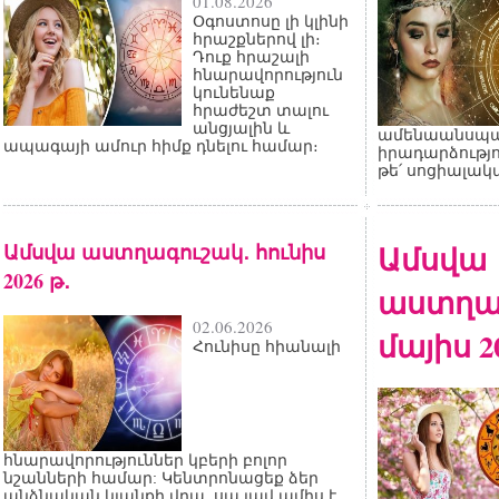
01.08.2026
Օգոստոսը լի կլինի
հրաշքներով լի։
Դուք հրաշալի
հնարավորություն
կունենաք
հրաժեշտ տալու
անցյալին և
ամենաանսպա
ապագայի ամուր հիմք դնելու համար։
իրադարձությո
թե՛ սոցիալակ
Ամսվա աստղագուշակ․ հունիս
Ամսվա
2026 թ․
աստղա
02.06.2026
մայիս 2
Հունիսը հիանալի
հնարավորություններ կբերի բոլոր
նշանների համար: Կենտրոնացեք ձեր
անձնական կյանքի վրա. սա լավ ամիս է