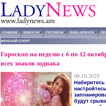
ГЛАВНАЯ
НОВОСТИ
ГОСТИНАЯ
МОДА, КРАСОТА
ЛЮ
ЖЕНСКИЙ СПОРТ
Гороскоп на неделю с 6 по 12 октяб
всех знаков зодиака
06.10.2025
Наберитесь 
настройтесь 
запланиров
будут срыв