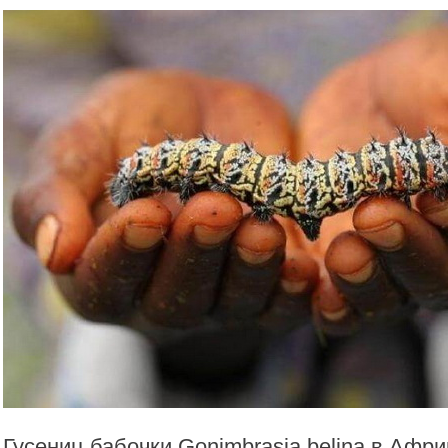
Гусениц бабочки Gonimbrasia belina в Афр