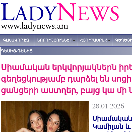
ԳԼԽԱՎՈՐ ԷՋ
ՆՈՐՈՒԹՅՈՒՆՆԵՐ
ՀՅՈՒՐԱՍՐԱՀ
ԳԵՂԵՑԻ
ԴԵՍԻՑ-ԴԵՆԻՑ
Սիամական երկվորյակներն իր
գեղեցկությամբ դարձել են սո
ցանցերի աստղեր, բայց կա մի ն
28.01.2026
Սիամական 
Կամիլան և