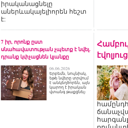
իրականացնելը
աներևակայելիորեն հեշտ
է:
7 իր, որոնք ըստ
Համբու
սնահավատության չպետք է նվել.
էվոլյու
դրանք կփչացնեն կյանքը
06.06.2026
Երբեմն, նույնիսկ,
եթե նվերը տրվում
է անկեղծորեն, այն
կարող է իրական
վտանգ թաքցնել։
համընդ
ճանաչվա
հարգան
ռոմանտի