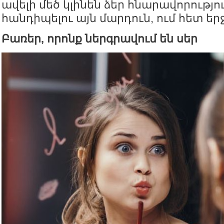
ավելի մեծ կլինեն ձեր հնարավորությո
հանդիպելու այն մարդուն, ում հետ եր
Բառեր, որոնք ներգրավում են սեր