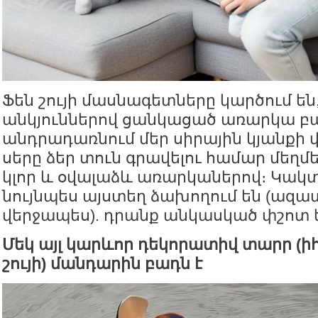
Ֆեն շույի մասնագետները կարծում են,
անկյուններով ցանկացած առարկա բ
անդրադառնում մեր սիրային կյանքի
սերը ձեր տուն գրավելու համար մեղմ
կլոր և օվալաձև առարկաներով։ Կակ
նույնպես այստեղ ձախողում են (ազա
վերջապես). դրանք անկասկած փշոտ 
Մեկ այլ կարևոր դեկորատիվ տարր (ի
շույի) մանդարին բադն է