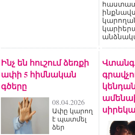
հաստատե
ինքնավս
կարողան
կարիերա
անձնակա
Ինչ են հուշում ձեռքի
Վտանգ
ափի 5 հիմնական
գրավչու
գծերը
կենդան
ամենա
08.04.2026
սիրեկա
Ափը կարող
է պատմել
ձեր