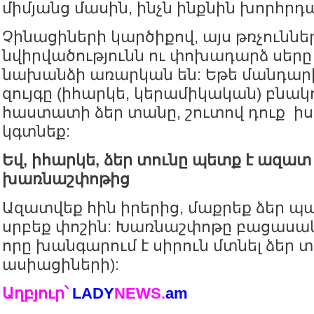
միմյանց մասին, ինչն ինքնին խորհրդ
Չինացիների կարծիքով, այս թռչուննե
նվիրվածությունն ու փոխադարձ սերը 
նախանձի առարկան են: Եթե մանդար
զույգը (իհարկե, կերամիկական) բնակո
հաստատի ձեր տանը, շուտով դուք ի
կգտնեք:
Եվ, իհարկե, ձեր տունը պետք է ազատ 
խառնաշփոթից
Ազատվեք հին իրերից, մաքրեք ձեր պ
սրբեք փոշին: Խառնաշփոթը բացասակ
որը խանգարում է սիրուն մտնել ձեր տ
ասիացիների):
Աղբյուր՝
LADY
NEWS
.
am