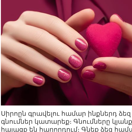
Սիրոըն գրավելու համար ինքներդ ձե
գնումներ կատարեք։ Գնումները կյան
հայացք են հաղորդում։ Գնեք ձեզ համ