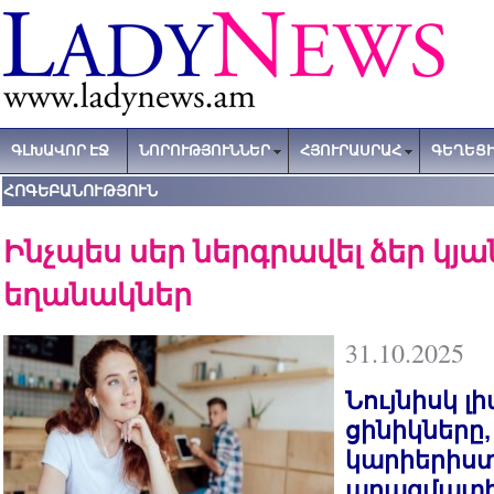
ԳԼԽԱՎՈՐ ԷՋ
ՆՈՐՈՒԹՅՈՒՆՆԵՐ
ՀՅՈՒՐԱՍՐԱՀ
ԳԵՂԵՑԻ
ՀՈԳԵԲԱՆՈՒԹՅՈՒՆ
Ինչպես սեր ներգրավել ձեր կյ
եղանակներ
31.10.2025
Նույնիսկ 
ցինիկները,
կարիերիստ
պրագմատի