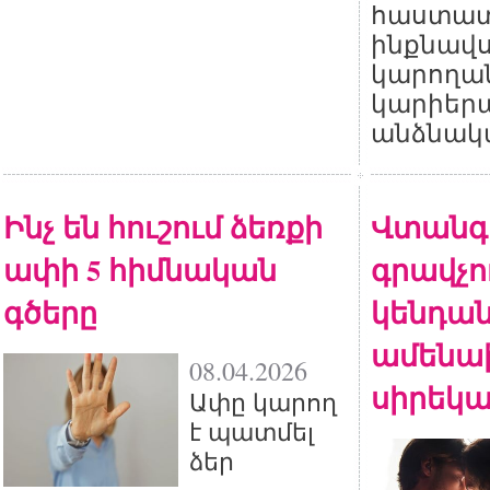
հաստատե
ինքնավս
կարողան
կարիերա
անձնակա
Ինչ են հուշում ձեռքի
Վտանգ
ափի 5 հիմնական
գրավչու
գծերը
կենդան
ամենա
08.04.2026
սիրեկա
Ափը կարող
է պատմել
ձեր