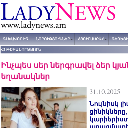
ԳԼԽԱՎՈՐ ԷՋ
ՆՈՐՈՒԹՅՈՒՆՆԵՐ
ՀՅՈՒՐԱՍՐԱՀ
ԳԵՂԵՑԻ
ՀՈԳԵԲԱՆՈՒԹՅՈՒՆ
Ինչպես սեր ներգրավել ձեր կյ
եղանակներ
31.10.2025
Նույնիսկ 
ցինիկները,
կարիերիստ
պրագմատի