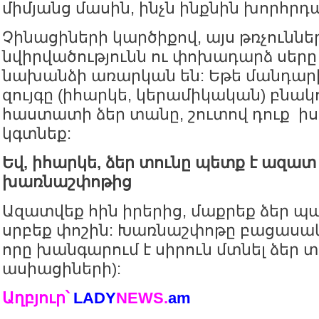
միմյանց մասին, ինչն ինքնին խորհրդ
Չինացիների կարծիքով, այս թռչուննե
նվիրվածությունն ու փոխադարձ սերը 
նախանձի առարկան են: Եթե մանդար
զույգը (իհարկե, կերամիկական) բնակո
հաստատի ձեր տանը, շուտով դուք ի
կգտնեք:
Եվ, իհարկե, ձեր տունը պետք է ազատ 
խառնաշփոթից
Ազատվեք հին իրերից, մաքրեք ձեր պ
սրբեք փոշին: Խառնաշփոթը բացասակ
որը խանգարում է սիրուն մտնել ձեր տ
ասիացիների):
Աղբյուր՝
LADY
NEWS
.
am