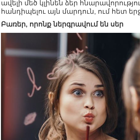
ավելի մեծ կլինեն ձեր հնարավորությո
հանդիպելու այն մարդուն, ում հետ եր
Բառեր, որոնք ներգրավում են սեր