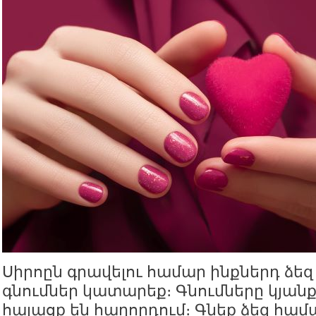
Սիրոըն գրավելու համար ինքներդ ձե
գնումներ կատարեք։ Գնումները կյան
հայացք են հաղորդում։ Գնեք ձեզ համ