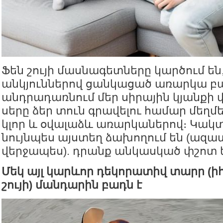
Ֆեն շույի մասնագետները կարծում են,
անկյուններով ցանկացած առարկա բ
անդրադառնում մեր սիրային կյանքի
սերը ձեր տուն գրավելու համար մեղմ
կլոր և օվալաձև առարկաներով։ Կակ
նույնպես այստեղ ձախողում են (ազա
վերջապես). դրանք անկասկած փշոտ 
Մեկ այլ կարևոր դեկորատիվ տարր (ի
շույի) մանդարին բադն է