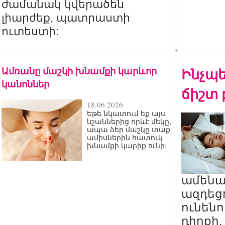
ժամանակ կվերածեն
լիարժեք, պատրաստի
ուտեստի:
Ամռանը մաշկի խնամքի կարևոր
Ինչպե
կանոններ
ճիշտ 
18.06.2026
Եթե նկատում եք այս
նշաններից որևէ մեկը,
ապա ձեր մաշկը տաք
ամիսներին հատուկ
խնամքի կարիք ունի։
ամենա
ազդեցո
ունեն
դիրքի,