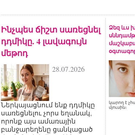
Ինչպես ճիշտ սառեցնել
Ձեզ ևս խ
սննդամթ
դդմիկը. 4 լավագույն
մաշկաբա
մեթոդ
օգտագոր
28.07.2026
կարող է 
Ներկայացնում ենք դդմիկը
մյուսին։
սառեցնելու չորս եղանակ,
որոնք այս ամառային
բանջարեղենը ցանկացած