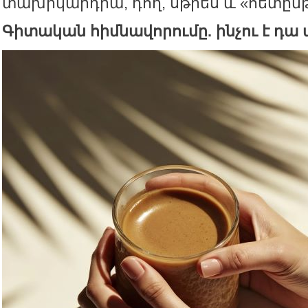
տախիկարդիա, դող, սթրես և «հետըն
Գիտական հիմնավորումը. ինչու է դ