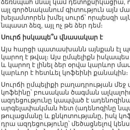
ձեռնպահ մնալ կամ դետոքսիկացիա, ո
այլ գործնականում գիտություն այն մա
խելամտորեն խմել սուրճ՝ որպեսզի ա
նպաստ ձեզ, այլ ոչ թե ձեր դեմ։
Սուրճ իսկապե՞ս վնասակար է
Այս հարցի պատասխանն այնքան էլ պա
կարող է թվալ։ Այս ըմպելիքն իսկապե
և կարող է լինել ձեր օրվա կարևոր մա
կարևոր է հետևել կոֆեինի քանակին։
Սուրճի ըմպելիքի բաղադրության մեջ 
կոֆեինը՝ բուսական ծագման ալկալոի
ազդեցությունը կապված է ադենոզինա
արգելափակման հետ (ադենոզինը նպ
թուլացմանը և քնկոտությանը, իսկ կոֆ
դրա ազդեցությունը՝ մեծացնելով կենս