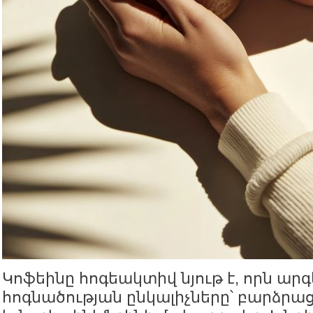
Կոֆեինը հոգեակտիվ նյութ է, որն ար
հոգնածության ընկալիչները՝ բարձրա