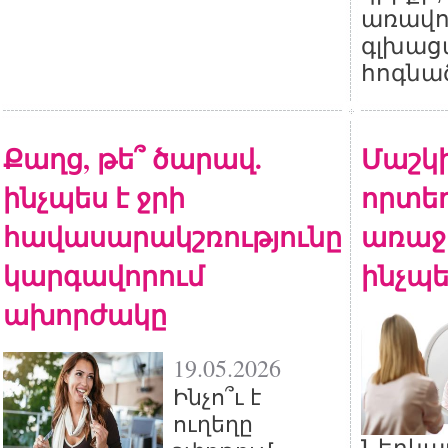
առավո
գլխաց
հոգնա
Քաղց, թե՞ ծարավ.
Մաշկի
ինչպես է ջրի
որտեղ
հավասարակշռությունը
առաջ
կարգավորում
ինչպե
ախորժակը
19.05.2026
Ինչո՞ւ է
ուղեղը