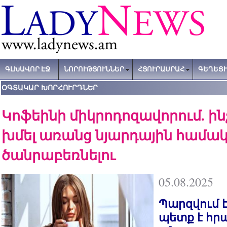
ԳԼԽԱՎՈՐ ԷՋ
ՆՈՐՈՒԹՅՈՒՆՆԵՐ
ՀՅՈՒՐԱՍՐԱՀ
ԳԵՂԵՑԻ
ՕԳՏԱԿԱՐ ԽՈՐՀՈՒՐԴՆԵՐ
Կոֆեինի միկրոդոզավորում. ին
խմել առանց նյարդային համա
ծանրաբեռնելու
05.08.2025
Պարզվում է 
պետք է հր