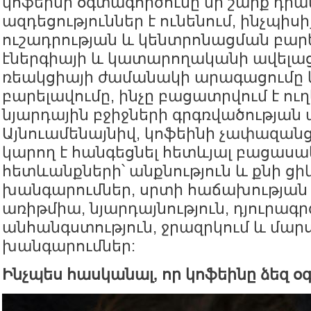
կոֆեինի օգտագործումը մի շարք դր
ազդեցություններ է ունենում, ինչպիսի
ուշադրության և կենտրոնացման բարե
էներգիայի և կատարողականի ավելաց
ռեակցիայի ժամանակի արագացումը և
բարելավումը, ինչը բացատրվում է ու
նյարդային բջիջների գրգռվածության 
Այնուամենայնիվ, կոֆեինի չափազանց
կարող է հանգեցնել հետևյալ բացաս
հետևանքների՝ անքնություն և քնի ցիկ
խանգարումներ, սրտի հաճախության
առիթմիա, նյարդայնություն, դյուրագր
անհանգստություն, ջրազրկում և մա
խանգարումներ:
Ինչպես հասկանալ, որ կոֆեինը ձեզ օգ