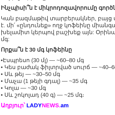
Ինչպիսի՞ն է միկրոդոզավորումը գոր
Կան բազմաթիվ տարբերակներ, բայց ս
է. մի՛ «ընդունեք» ողջ կոֆեինը միանգա
խելամիտ կերպով բաշխեք այն: Օրինա
մգ:
Որքա՞ն է 30 մգ կոֆեինը
•Էսպրեսո (30 մլ) — ~60–80 մգ
• Կես բաժակ ֆիլտրված սուրճ — ~40–6
• Սև թեյ — ~30–50 մգ
• Մաչա (1 թեյի գդալ) — ~35 մգ
• Կոլա — ~30 մգ
• Սև շոկոլադ (40 գ) — ~25 մգ։
Աղբյուր՝
LADY
NEWS.
am