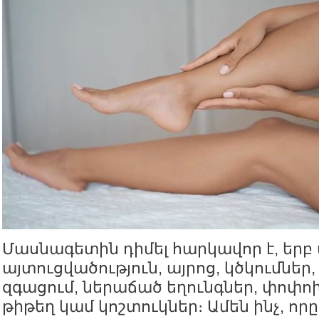
Մասնագետին դիմել հարկավոր է, երբ
այտուցվածություն, այրոց, կծկումներ
զգացում, ներաճած եղունգներ, փոփո
թիթեղ կամ կոշտուկներ։ Ամեն ինչ, որը