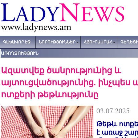
ԳԼԽԱՎՈՐ ԷՋ
ՆՈՐՈՒԹՅՈՒՆՆԵՐ
ՀՅՈՒՐԱՍՐԱՀ
ԳԵՂԵՑԻ
ԱՌՈՂՋՈՒԹՅՈՒՆ
Ազատվեք ծանրությունից և
այտուցվածությունից. ինչպես
ոտքերի թեթևությունը
03.07.2025
Թեթև ոտքե
է առաջ շար