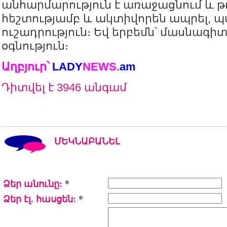
անհարմարություն է առաջացնում և թու
հեշտությամբ և ակտիվորեն ապրել, պ
ուշադրություն։ Եվ երբեմն՝ մասնագ
օգնություն։
Աղբյուր՝
LADY
NEWS
.
am
Դիտվել է 3946 անգամ
ՄԵԿՆԱԲԱՆԵԼ
Ձեր անունը:
*
Ձեր էլ. հասցեն:
*