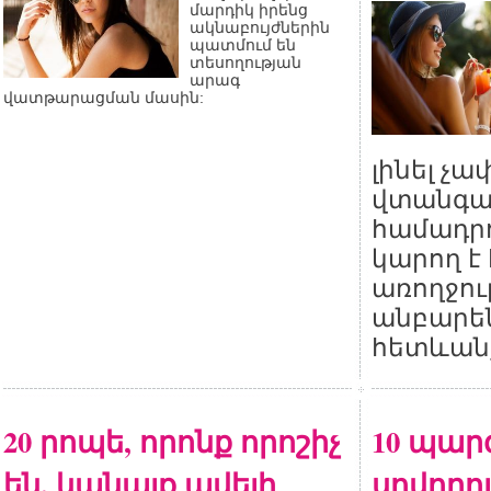
մարդիկ իրենց
ակնաբույժներին
պատմում են
տեսողության
արագ
վատթարացման մասին:
լինել չ
վտանգա
համադրո
կարող է
առողջու
անբար
հետևան
20 րոպե, որոնք որոշիչ
10 պար
են. կանայք ավելի
սովորու