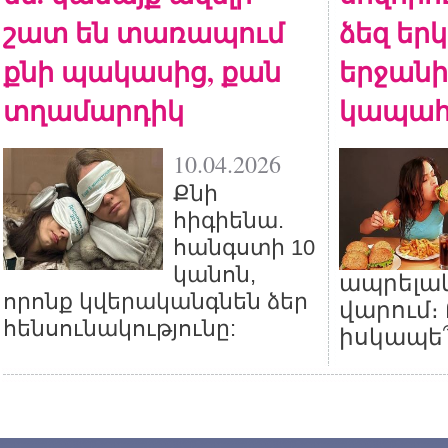
շատ են տառապում
ձեզ եր
քնի պակասից, քան
երջանի
տղամարդիկ
կապահ
10.04.2026
Քնի
հիգիենա.
հանգստի 10
կանոն,
ապրելա
որոնք կվերականգնեն ձեր
վարում։
հենսունակությունը:
իսկապե՞