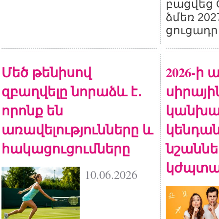
բացվեց C
ձմեռ 20
ցուցադր
Մեծ թենիսով
2026-ի
զբաղվելը նորաձև է․
սիրայի
որոնք են
կանխա
առավելությունները և
կենդա
հակացուցումները
նշանն
կժպտ
10.06.2026