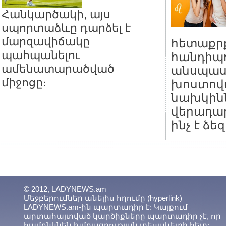
Հանկարծակի, այս
սպորտաձևը դարձել է
մարզավիճակը
հետաքր
պահպանելու
հանդիպո
ամենատարածված
անսպաս
միջոցը։
խոստովա
նախկին
վերադար
ինչ է ձե
© 2012, LADYNEWS.am
Մեջբերումներ անելիս հղումը (hyperlink)
LADYNEWS.am-ին պարտադիր է: Կայքում
արտահայտված կարծիքները պարտադիր չէ, որ
համընկնեն խմբագրության տեսակետի հետ: