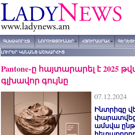
ԳԼԽԱՎՈՐ ԷՋ
ՆՈՐՈՒԹՅՈՒՆՆԵՐ
ՀՅՈՒՐԱՍՐԱՀ
ԳԵՂԵՑԻ
ԼՈՒՐԵՐ ԿԱՆԱՆՑ ԱՇԽԱՐՀԻՑ
Pantone-ը հայտարարել է 2025 
գլխավոր գույնը
07.12.2024
Ինտրիգը վ
փարատվեց.
ամսվա ընթ
հետաքրքրու