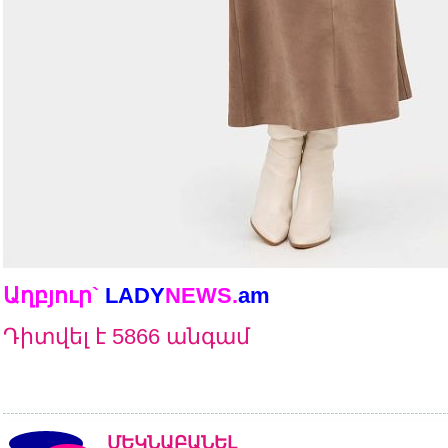
Աղբյուր`
LADY
NEWS.
am
Դիտվել է 5866 անգամ
ՄԵԿՆԱԲԱՆԵԼ