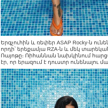
Երգչուհին և ռեփեր ASAP Rocky-ն ունե
որդի՝ երեքամյա RZA-ն և մեկ տարեկ
Ռայոթը։ Ռիհաննան նախկինում հարցա
էր, որ երազում է դուստր ունենալու մ