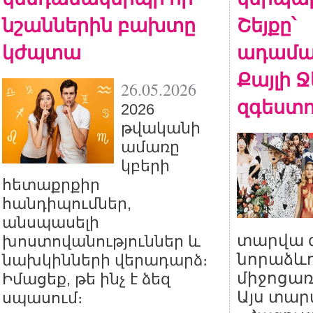
նշաններին բախտը
Շեյքը՝
կժպտա
ադամա
Քայլի Ջ
26.05.2026
զգեստով
2026
թվականի
ամառը
կբերի
հետաքրքիր
հանդիպումներ,
անսպասելի
տարվա 
խոստովանություններ և
նորաձևո
նախկինների վերադարձ։
միջոցառո
Իմացեք, թե ինչ է ձեզ
Այս տար
սպասում։