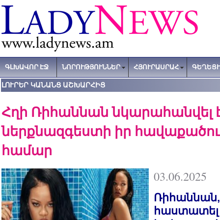
ԳԼԽԱՎՈՐ ԷՋ
ՆՈՐՈՒԹՅՈՒՆՆԵՐ
ՀՅՈՒՐԱՍՐԱՀ
ԳԵՂԵՑԻ
ԼՈՒՐԵՐ ԿԱՆԱՆՑ ԱՇԽԱՐՀԻՑ
Հղի Ռիհաննան նկարահանվել 
ներքնազգեստի իր հավաքածու
համար
03.06.2025
Ռիհաննան,
հաստատել է