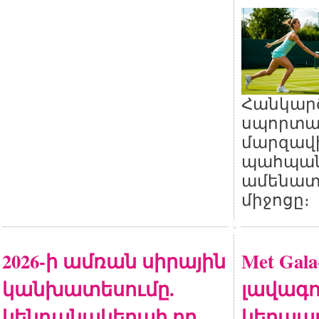
Հանկարծ
սպորտաձ
մարզավ
պահպան
ամենատ
միջոցը։
2026-ի ամռան սիրային
Met Gala
կանխատեսումը.
լավագո
կենդանակերպի որ
կերպար