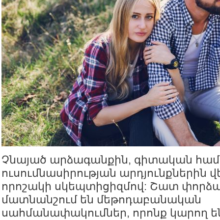
Չնայած արձագանքին, գիտական համ
ուսումնասիրության արդյունքներին վ
որոշակի սկեպտիցիզմով: Շատ փորձ
մատնանշում են մեթոդաբանական
սահմանափակումներ, որոնք կարող ե