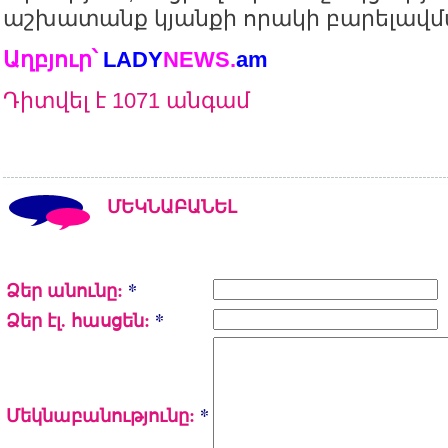
աշխատանք կյանքի որակի բարելավմա
Աղբյուր՝
LADY
NEWS
.
am
Դիտվել է 1071 անգամ
ՄԵԿՆԱԲԱՆԵԼ
Ձեր անունը:
*
Ձեր էլ. հասցեն:
*
Մեկնաբանությունը:
*