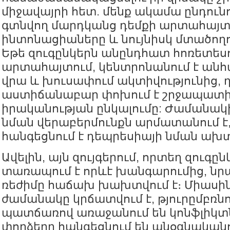
միջավայրի հետ. մենք ակամա ընդունո
գտնվող մարդկանց դեմքի արտահայտո
ինտոնացիաները և նույնիսկ մտածողո
Եթե զուգընկերն անընդհատ հոռետեսո
արտահայտում, կենտրոնանում է անհ
վրա և խուսափում ակտիվությունից, 
աստիճանաբար փոխում է շրջապատի
իրականության ընկալումը: Ժամանակ
նման վերաբերմունքն արմատանում է,
հանգեցնում է դեպրեսիայի նման ախ
Ավելին, այն զույգերում, որտեղ զուգը
տառապում է որևէ խանգարումից, նր
ռեժիմը հաճախ խախտվում է։ Միասի
ժամանակը կրճատվում է, թյուրըմբռն
պատճառով առաջանում են կոնֆլիկտնե
փորձերը հանգեցնում են անօգնական