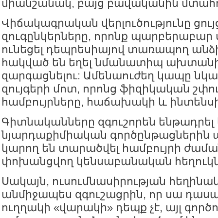
միանշանակ, բայց բավականին մտահոգ
Վիճակագրական վերլուծությունը ցույց 
զուգընկերները, որոնք պարբերաբար 
ունեցել դեպրեսիայով տառապող անձի
հակված են եղել նմանատիպ ախտանի
զարգացնելու: Ամենաուժեղ կապը նկատ
զույգերի մոտ, որոնց ֆիզիկական շփում
համբույրները, հաճախակի և ինտենսի
Գիտնականները զգուշորեն ենթադրել ե
նյարդաքիմիական գործընթացներին ա
կարող են տարածվել համբույրի ժամ
փոխանցվող կենսաբանական հեղուկնե
Սակայն, ուսումնասիրության հեղինա
անմիջապես զգուշացրին, որ սա դաս
ուղղակի «վարակի» դեպք չէ, այլ գործ