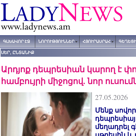
ԳԼԽԱՎՈՐ ԷՋ
ՆՈՐՈՒԹՅՈՒՆՆԵՐ
ՀՅՈՒՐԱՍՐԱՀ
ԳԵՂԵՑԻ
ՍԵՐ, ԸՆՏԱՆԻՔ
Արդյոք դեպրեսիան կարող է փ
համբույրի միջոցով. նոր ուսու
27.05.2026
Մենք սովոր
դեպրեսիայ
մեղադրել 
սթրեսին և