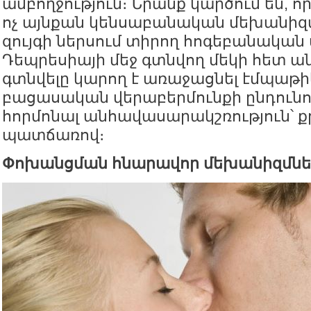
ամբողջություն։ Նրանք կարծում են, ո
ոչ այնքան կենսաբանական մեխանիզմ
զույգի ներսում տիրող հոգեբանական 
Դեպրեսիայի մեջ գտնվող մեկի հետ 
գտնվելը կարող է առաջացնել էմպաթիկ
բացասական վերաբերմունքի ընդունու
հորմոնալ անհավասարակշռություն՝ ք
պատճառով։
Փոխանցման հնարավոր մեխանիզմնե