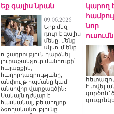
եք գալիս նրան
կարող 
համբույ
09.06.2026
նոր
Երբ մեզ
դուր է գալիս
ուսում
մեկը, մենք
սկսում ենք
ուշադրություն դարձնել
յուրաքանչյուր մանրուքի՝
հայացքին,
հաղորդագրությանը,
հետազոտ
անփույթ հպմանը կամ
է տվել 
անսովոր վարքագծին։
գործոն՝
Սակայն դժվար է
զուգընկ
հասկանալ, թե արդյոք
ձգողականությունը