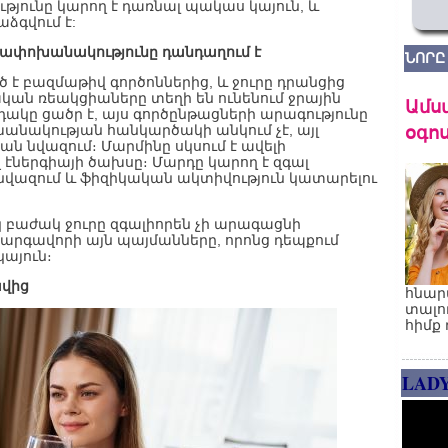
թյունը կարող է դառնալ պակաս կայուն, և
ձգվում է:
ւթափոխանակությունը դանդաղում է
ՆՈՐԸ
է բազմաթիվ գործոններից, և ջուրը դրանցից
ական ռեակցիաները տեղի են ունենում ջրային
Ամս
դակը ցածր է, այս գործընթացների արագությունը
օգոս
խանակության հանկարծակի անկում չէ, այլ
 նվազում։ Մարմինը սկսում է ավելի
 էներգիայի ծախսը։ Մարդը կարող է զգալ
նվազում և ֆիզիկական ակտիվություն կատարելու
կ բաժակ ջուրը զգալիորեն չի արագացնի
կարգավորի այն պայմանները, որոնց դեպքում
այուն։
ավից
հնար
տալո
հիմք 
LAD