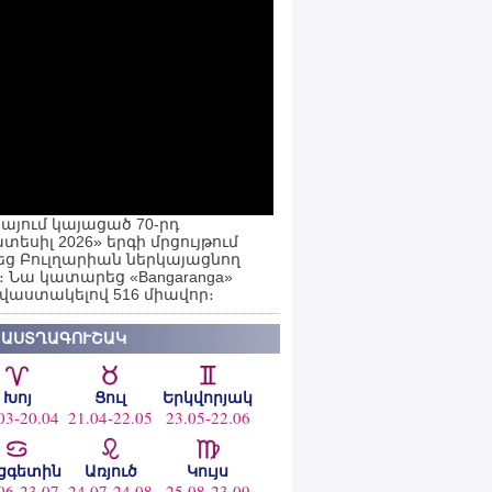
այում կայացած 70-րդ
տեսիլ 2026» երգի մրցույթում
ց Բուլղարիան ներկայացնող
ն։ Նա կատարեց «Bangaranga»
 վաստակելով 516 միավոր։
 ԱՍՏՂԱԳՈՒՇԱԿ
Խոյ
Ցուլ
Երկվորյակ
03-20.04
21.04-22.05
23.05-22.06
ցգետին
Առյուծ
Կույս
06-23.07
24.07-24.08
25.08-23.09