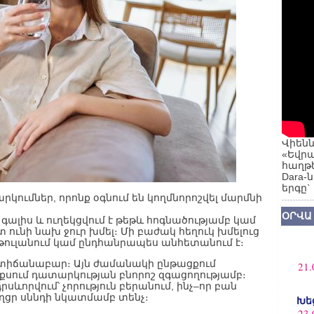
Վիենն
«Եվրա
հաղթե
Dara-
երգը`
կումներ, որոնք օգնում են կողմնորոշվել մարմնի
ՕՐՎԱ
գալիս և ուղեկցվում է թեթև հոգնածությամբ կամ
ունի նախ ջուր խմել։ Մի բաժակ հեղուկ խմելուց
 թուլանում կամ ընդհանրապես անհետանում է։
տիճանաբար։ Այն ժամանակի ընթացքում
21.
ոքսում դատարկության բնորոշ զգացողությամբ։
ևորվում՝ չորություն բերանում, ինչ–որ բան
աղցր սննդի նկատմամբ տենչ։
Խե
23.