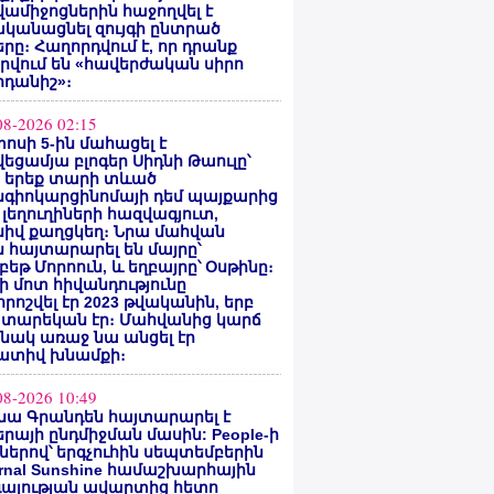
ամիջոցներին հաջողվել է
ականացնել զույգի ընտրած
րը։ Հաղորդվում է, որ դրանք
րվում են «հավերժական սիրո
րդանիշ»։
08-2026 02:15
ոսի 5-ին մահացել է
եցամյա բլոգեր Սիդնի Թաուլը՝
ե երեք տարի տևած
նգիոկարցինոմայի դեմ պայքարից
 լեղուղիների հազվագյուտ,
սիվ քաղցկեղ։ Նրա մահվան
 հայտարարել են մայրը՝
բեթ Մորոուն, և եղբայրը՝ Օսթինը։
ի մոտ հիվանդությունը
ոշվել էր 2023 թվականին, երբ
 տարեկան էր։ Մահվանից կարճ
նակ առաջ նա անցել էր
ատիվ խնամքի։
08-2026 10:49
նա Գրանդեն հայտարարել է
րայի ընդմիջման մասին: People-ի
ներով՝ երգչուհին սեպտեմբերին
ernal Sunshine համաշխարհային
գայության ավարտից հետո