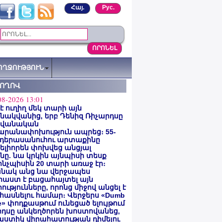
Հայ.
Рус.
ՈՂՋՈՒԹՅՈՒՆ
ՏՈՂՈՎ
08-2026 13:01
 է ուղիղ մեկ տարի այն
ակվանից, երբ Դենիզ Ռիչարդսը
վանական
արանափոխություն ապրեց։ 55-
 դերասանուհու արտաքինը
լիորեն փոխվեց անցյալ
ը. նա կրկին այնպիսի տեսք
 ինչպիսին 20 տարի առաջ էր։
նակ անց նա վերջապես
աստ է բացահայտել այն
ությունները, որոնց միջով անցել է
հասնելու համար։ Վերջերս «Dumb
e» փոդքասթում ունեցած ելույթում
րդսը անկեղծորեն խոստովանեց,
աստիկ վիրահատության դիմելու