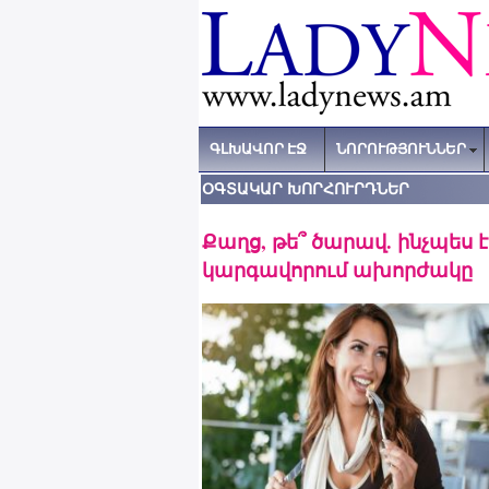
ԳԼԽԱՎՈՐ ԷՋ
ՆՈՐՈՒԹՅՈՒՆՆԵՐ
ՕԳՏԱԿԱՐ ԽՈՐՀՈՒՐԴՆԵՐ
Քաղց, թե՞ ծարավ. ինչպես 
կարգավորում ախորժակը