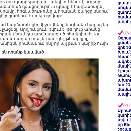
 սա պարբերաբար է տեղի ունենում, ուղեղը
լրատվ
ած տհաճ զգացողություն պետք է հաղթահարել
նույն
արավը, հոգնածությունը և իրական քաղցը սկսում
զարդե
ելը դառնում է ավելի դժվար:
համա
խորհ
 կարճատև ընդմիջումները նույնպես կարող են
նել։ Արդյունքում, թվում է, թե դուք առանց
07-
 իրականում դա արմատացած ռեակցիա է։ Այս
Օգոստ
րճատև դադար տալ և ստուգել, թե արդյոք
քսանվ
անիզմն իրականում ինչ-որ այլ բանի կարիք ունի։
գրեթ
ս են դրանք կապված
խոլա
հետո՝
ագրե
մասին
Էլիզա
Թաուլ
ախտոր
նա 23
ժամա
պալի
05-
Արիա
կարիե
տվյալ
իր Et
շրջա