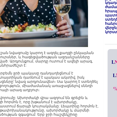
կդադա
ժամա
հրապա
պատճ
ստեղ
հանրա
վերջե
կորստ
շան նվազումը կարող է ազդել քաղցի ընկալման
եսուրսներ, և հագեցվածության ազդանշանները
L
ծ: Արդյունքում, մարդը ուտում է ավելի արագ,
անհրաժեշտ է:
Երբեմն ջրի պակասը դանդաղեցնում է
L
տալտիկան դառնում է պակաս ակտիվ, իսկ
ները՝ նվազ արդյունավետ։ Սա կարող է ստեղծել
ցողություն, միաժամանակ առաջացնելով սննդի
այի արագ աղբյուր։
որումը: Ախորժակի վրա ազդում են գրելին և
ցի հորմոն է, որը խթանում է ախորժակը,
նպաստում ճարպի կուտակմանը: Լեպտինը հորմոն է,
յութափոխանակությունը, ախորժակը և մարմնի
ծության զգացում: Երբ ջրի հաշվեկշիռը