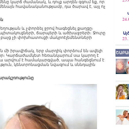
ամենը կարճ ժամանակ, և դուք արդեն զգում եք, որ
ենայն հավանականությամբ, դա ծարավ է, այլ ոչ
24.
ին
ղության և չփորձել ջրով հագեցնել քաղցը։
 սպիտակուցների, ճարպերի և ածխաջրերի։ Ջուրը
Այ
, բայց չի փոխհատուցի մակրոէլեմենտների
23.
 մի իրավիճակ, երբ մարդիկ փորձում են ավելի
ՇԱԲԱ
ամար։ Կարճաժամկետ հեռանկարում սա կարող է
դա արվում է համակարգված, ապա հանգեցնում է
թյուն, կենտրոնացման նվազում և սննդային
արակշռությունը