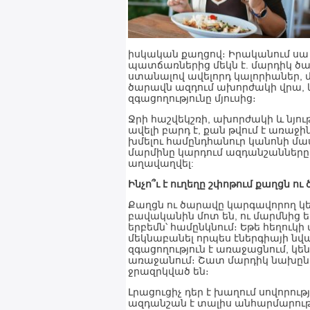
իսկական քաղցով։ Իրականում ս
պատճառներից մեկն է. մարդիկ ծար
ստանալով ավելորդ կալորիաներ, մի
ծարավն ազդում ախորժակի վրա, և
զգացողությունը մյուսից։
Ջրի հաշվեկշռի, ախորժակի և նյ
ավելի բարդ է, քան թվում է առաջի
խմելու համընդհանուր կանոնի մասի
մարմինը կարդում ազդանշանները 
աղավաղվել:
Ինչո՞ւ է ուղեղը շփոթում քաղցն ո
Քաղցն ու ծարավը կարգավորող կե
բավականին մոտ են, ու մարմնից 
երբեմն՝ համընկնում։ Եթե հեղուկի
մեկնաբանել որպես էներգիայի նվ
զգացողություն է առաջացնում, կեն
առաջանում։ Շատ մարդիկ նախընտր
ջրազրկված են։
Լրացուցիչ դեր է խաղում սովորութ
ազդանշան է տալիս անհարմարությ