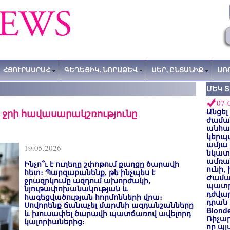
ՀՅՈՒՐԱՍՐԱՀ
ԳԵՂԵՑԻԿ, ՆՈՐԱՁԵՎ
ՍԵՐ, ԸՆՏԱՆԻՔ
ԱՌ
ՄԵԿ 
07-
է ջրի հավասարակշռությունը
Անցել
ժաման
անհա
կերպ
ամյա
19.05.2026
նկատե
ամռան
Ինչո՞ւ է ուղեղը շփոթում քաղցը ծարավի
ունի,
հետ։ Պարզաբանենք, թե ինչպես է
Ժամա
ջրազրկումը ազդում ախորժակի,
պատր
նյութափոխանակության և
դժվար
հագեցվածության հորմոնների վրա։
դրան 
Սովորենք ճանաչել մարմնի ազդանշանները
Blond
և խուսափել ծարավի պատճառով ավելորդ
Ռիչա
կալորիաներից։
որ պլ