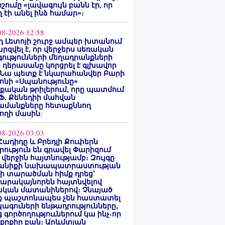
ոշումը «լավագույն բանն էր, որ
 էի անել ինձ համար»։
08-2026 12:58
 Լետոյի շուրջ ամպեր խտանում
արզվել է, որ վերջերս սեռական
ությունների մեղադրանքների
 դերասանը կորցրել է գլխավոր
 Նա պետք է նկարահանվեր Բարի
ոնի «Սպանությունը»
ական թրիլերում, որը պատմում
 Ֆ. Քենեդիի մահվան
ամանքները հետաքննող
ողի մասին
։
08-2026 03:03
Հադիդը և Բրեդլի Քուփերն
րություն են գրավել Փարիզում
 վերջին հայտնությամբ։ Զույգը
անիքի նախապատրաստության
րի տարածման հիմք դրեց՝
արակայնորեն հայտնվելով
նական մատանիներով։ Չնայած
ք պաշտոնապես չեն հաստատել
ագուների ենթադրությունները,
 գործողություւներում կա ինչ-որ
քրքիր բան։ Արևմտյան