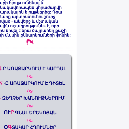
րի ելույթ ունենալ և
նակավորապես կհրաժարվի
րակային ելույթներից: Դրա
առը արտիստուհու շուրջ
ծված «անվերջ և մշտական
յին ուշադրությունն» է, որը
րս սրվել է նրա ծայրահեղ քաշի
ի մասին քննարկումների ֆոնին:
N
-Ը ԱՌԱՋԱՐԿՈՒՄ Է ԿԱՐԴԱԼ
N
-Ը ԱՌԱՋԱՐԿՈՒՄ Է ԴԻՏԵԼ
%
ԶԵՂՉԵՐ ԽԱՆՈՒԹՆԵՐՈՒՄ
ՈՒ
Ր
ԳՆԱԼ ԵՐԵԿՈՅԱՆ
Օ
Գ
ՏԱԿԱՐ ՀՂՈՒՄՆԵՐ