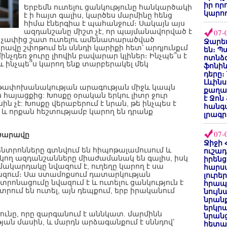
իր որ
Երբեմն ուտելու ցանկությունը հանկարծակի
կարող
է ի հայտ գալիս, կարծես մարմինը հենց
հիմա էներգիա է պահանջում։ Սակայն այս
ազդանշանը միշտ չէ, որ պայմանավորված է
07-
ա չափից շատ ուտելու ամենատարածված
Ջարեդ
ավը շփոթում են սննդի կարիքի հետ՝ արդյունքւմ
են։ Պ
նչդեռ ջուրը լիովին բավարար կլիներ։ Ինչպե՞ս է
ոտնձգ
 ինչպե՞ս կարող ենք տարբերակել մեկ
ֆոնին
դերը։
Լևինս
ութափոխանակության արագության միջև կապն
քաղաք
ն հայացքից: Խոսքը օրական երկու լիտր ջուր
է Ջոն
ն չէ: Խոսքը վերաբերում է նրան, թե ինչպես է
հանգ
և որքան հեշտությամբ կարող են դրանք
լրագր
07-
ւ ծարավը
Ջիջի 
նտրոնները գտնվում են հիպոթալամուսում և
ուշադ
եկող ազդանշանները միաժամանակ են գալիս, իսկ
իրենց
 մակարդակը նվազում է, ուղեղը կարող է սա
հարս
ազում։ Սա ստամոքսում դատարկության
լուրե
տրոնացումը նվազում է և ուտելու ցանկություն է
հրապ
ում են ուտել, այն դեպքում, երբ իրականում
նույ
նրան
երկրպ
յունը, որը զարգանում է աննկատ. մարմինն
նրանց
ան մասին, և մարդն արձագանքում է սննդով՝
հետա