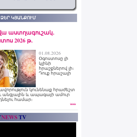
 ՁԵՐ ԿՅԱՆՔՈՒՄ
վա աստղագուշակ․
տոս 2026 թ․
01.08.2026
Օգոստոսը լի
կլինի
հրաշքներով լի։
Դուք հրաշալի
ավորություն կունենաք հրաժեշտ
ւ անցյալին և ապագայի ամուր
դնելու համար։
Y
NEWS
TV