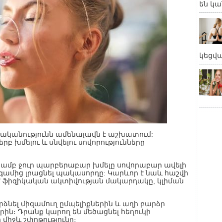
են կա
կեցվ
ականությունն ամենալավն է աշխատում:
րբ խմելու և սնվելու սովորությունները
յամբ ջուր պարբերաբար խմելը սովորաբար ավելի
նգամից լրացնել պակասորդը: Կարևոր է նաև հաշվի
 ֆիզիկական ակտիվության մակարդակը, կլիման
րձնել միզամուղ ըմպելիքներին և աղի բարձր
ին։ Դրանք կարող են մեծացնել հեղուկի
 միջև շփոթությունը։