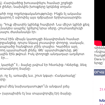
ավ։ Հարվածից խուսափելու համար շրջեցի
ծ լիներ,-նախկին խոսքերը կրկնեց տղան։
հի ողջ ողբերգականությունը։ Ինքն էլ ակամա
ը կարող է սփոփել այս դժբախտ երիտասարդին։
 Դուք միասին կլինեք հավերժ։ Նա միշտ կլինի քեզ
ւնակես ապրել՝ կրելով նրա սերը,-շուտասելուկի
գնալու ժամանակն էր։
րում էին միայն կառույցի ձևավորման համար
րջանցեց, դուրս եկավ լուսավոր փողոց, սակայն,
 ապրածը հանգիստ չէին տալիս։ Կարծես այդ
Վիենն
րող պատահած լինել։ Թե՛ պատմությունը, թե՛
«Եվրա
յին էին թվում։ Իսկ փողոցի անդադար աղմկոտ
հաղթե
էր․․․
Dara-
երգը`
արելի՞ է,- ձայնը լսվում էր հետևից։-Կներեք, ձեզ
հետապնդող ձայնը։
ՕՐՎԱ
ոչ էլ, առավել ևս, շուռ կգար։ Հակառակը՝
րը։
ում մեկ նախադասությո՞ւն անգամ լսել։
21.
(այսպիսին էլ նա տպավորվել էր) ձայնը։
Խե
23.