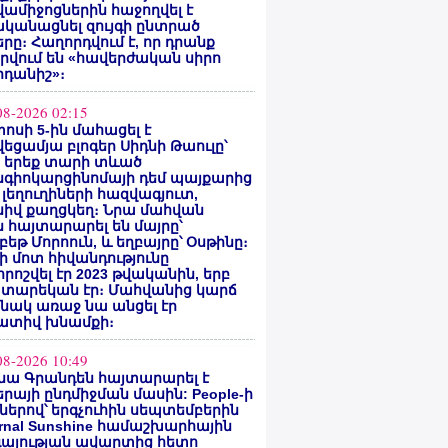
ամիջոցներին հաջողվել է
ականացնել զույգի ընտրած
րը։ Հաղորդվում է, որ դրանք
րվում են «հավերժական սիրո
րդանիշ»։
08-2026 02:15
ոսի 5-ին մահացել է
եցամյա բլոգեր Սիդնի Թաուլը՝
ե երեք տարի տևած
նգիոկարցինոմայի դեմ պայքարից
 լեղուղիների հազվագյուտ,
սիվ քաղցկեղ։ Նրա մահվան
 հայտարարել են մայրը՝
բեթ Մորոուն, և եղբայրը՝ Օսթինը։
ի մոտ հիվանդությունը
ոշվել էր 2023 թվականին, երբ
 տարեկան էր։ Մահվանից կարճ
նակ առաջ նա անցել էր
ատիվ խնամքի։
08-2026 10:49
նա Գրանդեն հայտարարել է
րայի ընդմիջման մասին: People-ի
ներով՝ երգչուհին սեպտեմբերին
ernal Sunshine համաշխարհային
գայության ավարտից հետո