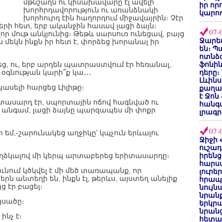
մթնշաղն ու կիսախավարը էլ ավելի
իր որ
խորհրդավորություն ու առանձնակի
կարող
խորհուրդ էին հաղորդում միջավայրին։ Չէր
երի հետ, երբ ականջին հասավ լացի ձայն։
07-
ր մութ անկյունից։ Թեթև սարսուռ ունեցավ, բայց
Ջարեդ
 մեկն ինքն իր հետ է, փորձեց խորանալ իր
են։ Պ
ոտնձգ
, ու, երբ արդեն պատրաստվում էր հեռանալ,
ֆոնին
 օգնության կարի՞ք կա․․․
դերը։
Լևինս
սելի հարցեց Լիլիթը։
քաղաք
է Ջոն
ասարդ էր, սպորտային ոճով հագնված ու
հանգ
 անգամ, լացի ձայնը պարզապես մի փոքր
լրագր
07-
եմ,-շարունակեց աղջիկը՝ կպչուն երևալու
Ջիջի 
ուշադ
,-փղձկալով մի կերպ արտաբերեց երիտասարդը։
իրենց
հարս
նում կծկվել է մի մեծ տառապանք, որ
լուրե
ն անտեղի են, ինքն էլ, թերևս, այստեղ անելիք
հրապ
յց էր բացել։
նույ
նրան
կսածը։
երկրպ
նրանց
ինչ է։
հետա