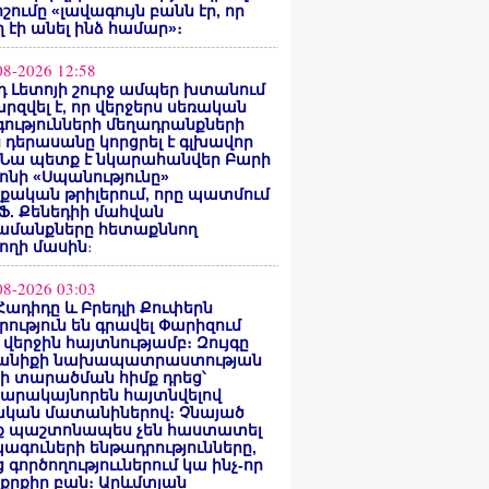
ոշումը «լավագույն բանն էր, որ
 էի անել ինձ համար»։
08-2026 12:58
 Լետոյի շուրջ ամպեր խտանում
արզվել է, որ վերջերս սեռական
ությունների մեղադրանքների
 դերասանը կորցրել է գլխավոր
 Նա պետք է նկարահանվեր Բարի
ոնի «Սպանությունը»
ական թրիլերում, որը պատմում
 Ֆ. Քենեդիի մահվան
ամանքները հետաքննող
ողի մասին
։
08-2026 03:03
Հադիդը և Բրեդլի Քուփերն
րություն են գրավել Փարիզում
 վերջին հայտնությամբ։ Զույգը
անիքի նախապատրաստության
րի տարածման հիմք դրեց՝
արակայնորեն հայտնվելով
նական մատանիներով։ Չնայած
ք պաշտոնապես չեն հաստատել
ագուների ենթադրությունները,
 գործողություւներում կա ինչ-որ
քրքիր բան։ Արևմտյան