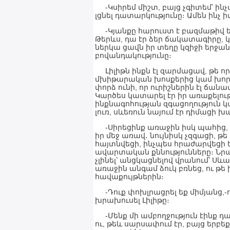
-Կսիրեմ միշտ, բայց չգիտեմ՝ ինչ
լցնել դատարկությունը։ Ամեն ինչ 
-Կյանքը հարուստ է բազմաթիվ երան
Թերևս, դա էր ձեր ճակատագիրը, կ
ներկա ցավն իր տեղը կզիջի երջանկ
բովանդակությունը։
Լիլիթն ինքն էլ զարմացավ, թե որ
մխիթարական խոսքերից կամ խորհու
փորձ ունի, որ ուրիշներին էլ ճան
Կարծես կատարել էր իր առաքելու
ինքնագոհության զգացողություն կա
լուռ, սևեռուն նայում էր դիմացի խ
-Սիրեցինք առաջին իսկ պահից, 
իր մեջ առավ․ նույնիսկ չզգացի, 
հայտնվեցի, ինչպես հրաժարվեցի 
ավարտական քննությունները։ Նր
չլինել՝ անցկացնելով վրանում՝ Սև
առաջին անգամ ձուկ բռնեց, ու թե
հավաքույթներին։
-Դուք փոխլրացրել եք միմյանց,-
խրախուսել Լիլիթը։
-Մենք մի ամբողջություն էինք դա
ու, թեև սարսափում էր, բայց երբ