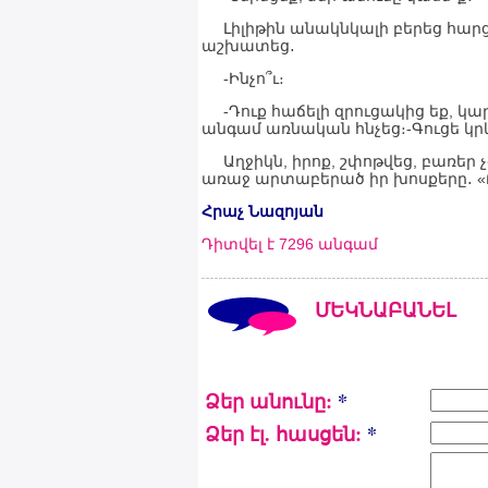
Լիլիթին անակնկալի բերեց հար
աշխատեց․
-Ինչո՞ւ։
-Դուք հաճելի զրուցակից եք, կար
անգամ առնական հնչեց։-Գուցե կրկ
Աղջիկն, իրոք, շփոթվեց, բառեր չ
առաջ արտաբերած իր խոսքերը․ «Բո
Հրաչ Նազոյան
Դիտվել է 7296 անգամ
ՄԵԿՆԱԲԱՆԵԼ
Ձեր անունը:
*
Ձեր էլ. հասցեն:
*