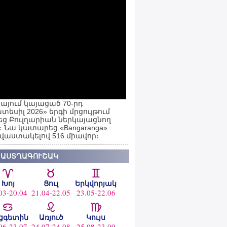
այում կայացած 70-րդ
տեսիլ 2026» երգի մրցույթում
ց Բուլղարիան ներկայացնող
ն։ Նա կատարեց «Bangaranga»
 վաստակելով 516 միավոր։
 ԱՍՏՂԱԳՈՒՇԱԿ
Խոյ
Ցուլ
Երկվորյակ
03-20.04
21.04-22.05
23.05-22.06
ցգետին
Առյուծ
Կույս
06-23.07
24.07-24.08
25.08-23.09