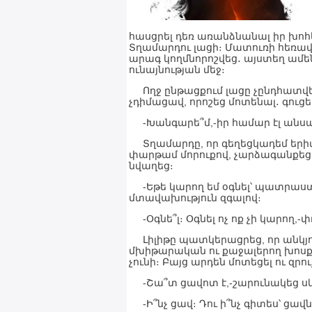
հասցրել դեռ առանձնանալ իր խոհ
Տղամարդու լացի։ Մատուռի հեռավո
արագ կողմնորոշվեց․ այստեղ ամեն
ունայնության մեջ։
Ողջ ընթացքում լացը չընդհատվեց
չդիմացավ, որոշեց մոտենալ․ գուցե
-Խանգարե՞մ,-իր համար էլ անսպա
Տղամարդը, որ գեղեցկադեմ երիտ
փարթամ մորուքով, չարձագանքեց
նվաղեց։
-Եթե կարող եմ օգնել՝ պատրաստ 
մտավախություն զգալով։
-Օգնե՞լ։ Օգնել ոչ ոք չի կարող
Լիլիթը պատկերացրեց, որ անկյու
մխիթարական ու քաջալերող խոսքեր
չունի։ Բայց արդեն մոտեցել ու զրու
-Շա՞տ ցավոտ է,-շարունակեց ս
-Ի՞նչ ցավ։ Դու ի՞նչ գիտես՝ ցավն 