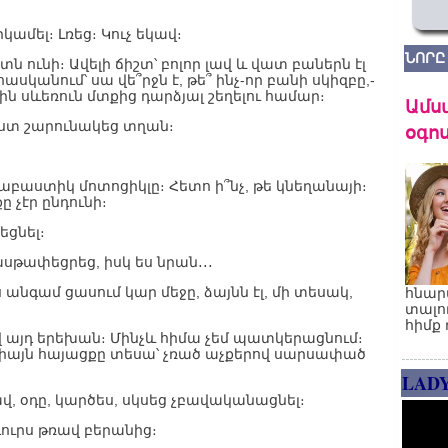
ամել։ Լռեց։ Կուչ եկավ։
ՆՈՐԸ
 ունի։ Ավելի ճիշտ՝ բոլոր լավ և վատ բաներն էլ
 հասկանում՝ սա վե՞րջն է, թե՞ ինչ-որ բանի սկիզբը,-
ին սևեռուն մտքից դարձյալ շեղելու համար։
Ամս
ստ շարունակեց տղան։
օգոս
բաստիկ մոտոցիկլը։ Հետո ի՞նչ, թե կնեղանայի։
ը չէր ընդունի։
ցնել։
սթափեցրեց, իսկ ես նրան․․․
 անգամ ցասում կար մեջը, ձայնն էլ, մի տեսակ,
հնար
․
տալո
հիմք 
այդ երեխան։ Մինչև հիմա չեմ պատկերացնում։
.Միայն հայացքը տեսա՝ չռած աչքերով սարսափած
LAD
, օդը, կարծես, սկսեց չբավականացնել։
ուրս թռավ բերանից։