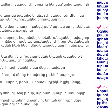
լրատվ
ելորդ զգաց։ Մի փոքր էլ նեղվեց՝ երիտասարդի
նույն
զարդե
համա
ագույն պատիժ երբևէ չէի սպասում։ Ախր, ես
խորհ
ւթյունը շարունակեց երիտասարդը։
րբ մարդ հաղորդակցվում է՝ արդեն արդյունք կա,
07-
վանդակությունից։
Օգոստ
քսանվ
արող է հայտնվել, երբեմն՝ անելանելի թվացող։
գրեթ
ա,-փորձեց զրույցն աշխուժացնել Լիլիթը։-Ժամանակի
խոլա
 ամեն ինչի հետ, միայն այսպես կարող ենք քայլել
հետո՝
ագրե
մասին
մ։ Սա վերջն է։ Դատարկված կյանքն անպետք է,-
Էլիզա
ւնակում էր հեկեկալ։
Թաուլ
ախտոր
մն՝ հույսի մասնիկ կա մեջդ, հավատ։
նա 23
ժամա
մ ուզում գնալ։ Իրավունք չունեմ ապրելու։
պալի
սարդ է, թերևս՝ սիրած աղջիկն է լքել։ Բայց,
05-
Արիա
իղ սեղմել՝ թող խոսի, արտահայտվի, դատարկվի․․․
կարիե
տվյալ
այի այտերի վրայով ու կորան մորուքի մեջ։
իր Et
 գնացել էր հանգստի։
շրջա