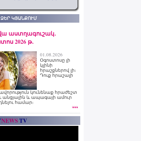
 ՁԵՐ ԿՅԱՆՔՈՒՄ
վա աստղագուշակ․
տոս 2026 թ․
01.08.2026
Օգոստոսը լի
կլինի
հրաշքներով լի։
Դուք հրաշալի
ավորություն կունենաք հրաժեշտ
ւ անցյալին և ապագայի ամուր
դնելու համար։
Y
NEWS
TV