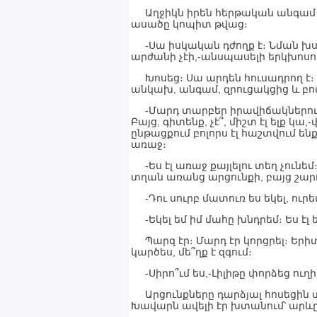
Աղջիկն իրեն հերթական անգամ ավ
ասածը կոպիտ թվաց։
-Սա իսկական դժողք է։ Նման խստ
արժանի չէի,-անսպասելի երկխոսո
Խոսեց։ Սա արդեն հուսադրող է։ Ե
անկախ, անգամ, զրուցակցից և բո
-Մարդ տարբեր իրավիճակներում կ
Բայց, գիտենք, չէ՞, միշտ էլ ելք կ
ընթացքում բոլորս էլ հաշտվում ենք
առաջ։
-Ես էլ առաջ քայլելու տեղ չունե
տղան առանց արցունքի, բայց շարո
-Դու սուրբ մատուռ ես եկել, ուրե
-Եկել եմ իմ մահը խնդրեմ։ Ես էլ ե
Պարզ էր։ Մարդ էր կորցրել։ Երիտա
կարծես, մե՞ղք է զգում։
-Սիրո՞ւմ ես,-Լիլիթը փորձեց ուղ
Արցունքները դարձյալ հոսեցին տղ
Խավարն ավելի էր խտանում՝ արևը