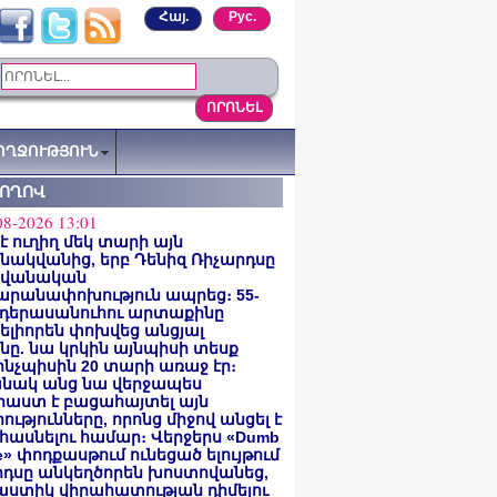
Հայ.
Рус.
ՈՂՋՈՒԹՅՈՒՆ
ՏՈՂՈՎ
08-2026 13:01
 է ուղիղ մեկ տարի այն
ակվանից, երբ Դենիզ Ռիչարդսը
վանական
արանափոխություն ապրեց։ 55-
 դերասանուհու արտաքինը
լիորեն փոխվեց անցյալ
ը. նա կրկին այնպիսի տեսք
 ինչպիսին 20 տարի առաջ էր։
նակ անց նա վերջապես
աստ է բացահայտել այն
ությունները, որոնց միջով անցել է
հասնելու համար։ Վերջերս «Dumb
e» փոդքասթում ունեցած ելույթում
րդսը անկեղծորեն խոստովանեց,
աստիկ վիրահատության դիմելու