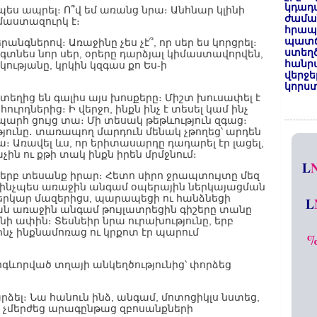
կդադա
պես ապրել։ Ո՞վ եմ առանց նրա։ Անհնար կլինի
ժամա
իմաստազուրկ է։
հրապա
պատճ
գներով։ Առաջինը չես չէ՞, որ սեր ես կորցրել։
ստեղ
գտնես նոր սեր, օրերը դարձյալ կիմաստավորվեն,
հանրա
ությանը, կրկին կզգաս քո Ես-ի
վերջե
կորստ
տեղից են գալիս այս խոսքերը։ Միշտ խուսափել է
րդներից։ Ի վերջո, ինքն ինչ է տեսել կամ ինչ
ապարհ ցույց տա։ Մի տեսակ թեթևություն զգաց։
թյունը․ տառապող մարդուն մենակ չթողեց՝ արդեն
։ Առավել ևս, որ երիտասարդը դադարել էր լացել,
աչին ու քթի տակ ինքն իրեն մրմջնում։
L
երբ տեսանք իրար։ Հետո սիրո ջրապտույտը մեզ
թե ինչպես առաջին անգամ օպերային ներկայացման
երկար մազերիցս, պարապեցի ու հանձնեցի
L
ան առաջին անգամ թույլատրեցին գիշերը տանը
անի ափին։ Տեսնեիր նրա ուրախությունը, երբ
 ինչ ինքնամոռաց ու կրքոտ էր պարում
ոգևորված տղայի անկեղծությունից՝ փորձեց
րձել։ Նա հանուն ինձ, անգամ, մոտոցիկլս նստեց,
եք չմերժեց արագընթաց զբոսանքների