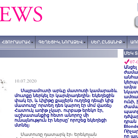
ՀՅՈՒՐԱՍՐԱՀ
ԳԵՂԵՑԻԿ, ՆՈՐԱՁԵՎ
ՍԵՐ, ԸՆՏԱՆԻՔ
ԱՌ
ՄԵԿ 
07-
Անցել
ժաման
անհա
10.07.2020
կերպ
ամյա
Մայրամուտի արևը մատուռի կամարաձև
նկատե
մուտքը ներկել էր կարմրադեղին։ Եկեղեցին
ամռան
փակ էր, և Լիլիթը քայլերն ուղղեց դեպի կից
ունի,
մատուռը՝ որտեղ դեռ կարող էր մոմ վառել։
Ժամա
Հատուկ առիթ չկար․ ուրբաթ երեկո էր,
պատր
աշխատանքից հետո անորոշ մի
դժվար
ունայնություն էր ներսը՝ որոշեց եկեղեցի
դրան 
մտնել։
Blond
Ռիչա
Մատուռը դատարկ էր։ Երեկոյան
որ պլ