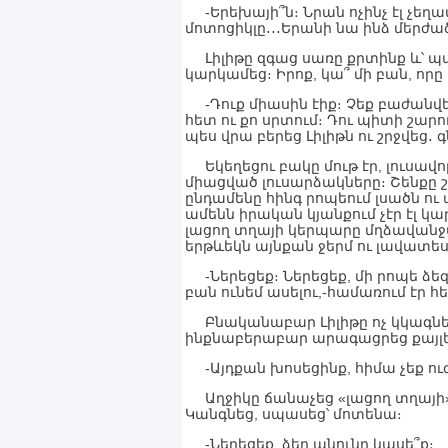
-Երեխայի՞ն։ Նրան ոչինչ էլ չեղ
մոտոցիկլը․․․Երանի նա ինձ մերժա
Լիլիթը զգաց սառը քրտինք և՝ պա
կարկամեց։ Իրոք, կա՞ մի բան, որ
-Դուք միասին էիք։ Չեք բաժանվել։
հետ ու քո սրտում։ Դու պիտի շարո
պես վրա բերեց Լիլիթն ու շրջվեց․ 
Եկեղեցու բակը մութ էր, լուսավո
միացված լուսարձակները։ Շենքը շ
ընդամենը հինգ րոպեում լսածն ու
ամենն իրական կյանքում չէր էլ կա
լացող տղայի կերպարը մղձավանջա
երթևեկն այնքան ջերմ ու լավատես 
-Ներեցեք։ Ներեցեք, մի րոպե ձեզ կ
բան ունեմ ասելու,-համառում էր 
Բնականաբար Լիլիթը ոչ կկագներ, 
ինքնաբերաբար արագացրեց քայլե
-Այդքան խոսեցինք, հիմա չեք ուզ
Աղջիկը ճանաչեց «լացող տղայի» 
Կանգնեց, սպասեց՝ մոտենա։
-Ներեցեք, ձեր անունը կասե՞ք։