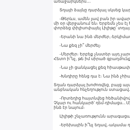
առաջարկներս․․․
Տղայի ձայնը դարձյալ սկսեց կարկ
-Թերևս, ամեն լավ բան իր ավարտն
մի օր վերջանում են։ Երբեմն չես էլ
փորձեց փիլիսոփայել Լիլիթը՝ տղայ
-Երանի նա ինձ մերժեր,-երկիմա
-Նա քեզ չի՞ մերժել։
-Մերժեր։ Երբեք չնստեր այդ չարա
Հետո ի՞նչ, թե իմ սիրած զբաղմունք
-Նա չի ցանկացել քեզ հիասթափե
-Խնդիրը հենց դա է։ Նա ինձ չհիա
Տղան դարձյալ խոժոռվեց, բայց այս
անբնական հնչեղություն ստացավ
-Որտեղից հայտնվեց հեծանիվով 
Չկար ու հանկարծ՝ դեմ-դիմացս․․
ինձ էր նայում։
Լիլիթի շնչառությունն արագացավ
-Երեխային ի՞նչ եղավ,-ակամա դ