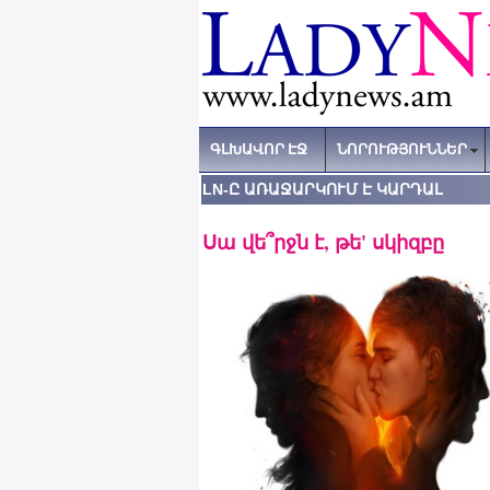
ԳԼԽԱՎՈՐ ԷՋ
ՆՈՐՈՒԹՅՈՒՆՆԵՐ
LN-Ը ԱՌԱՋԱՐԿՈՒՄ Է ԿԱՐԴԱԼ
Սա վե՞րջն է, թե' սկիզբը