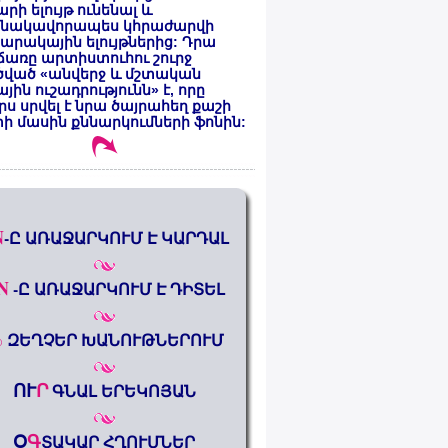
րի ելույթ ունենալ և
նակավորապես կհրաժարվի
րակային ելույթներից: Դրա
առը արտիստուհու շուրջ
ծված «անվերջ և մշտական
յին ուշադրությունն» է, որը
րս սրվել է նրա ծայրահեղ քաշի
ի մասին քննարկումների ֆոնին:
N
-Ը ԱՌԱՋԱՐԿՈՒՄ Է ԿԱՐԴԱԼ
N
-Ը ԱՌԱՋԱՐԿՈՒՄ Է ԴԻՏԵԼ
%
ԶԵՂՉԵՐ ԽԱՆՈՒԹՆԵՐՈՒՄ
ՈՒ
Ր
ԳՆԱԼ ԵՐԵԿՈՅԱՆ
Օ
Գ
ՏԱԿԱՐ ՀՂՈՒՄՆԵՐ