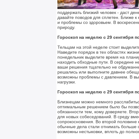
поддержать близкий человек - даст дене
давайте поводов для сплетен. Ближе к 
и проблемы со здоровьем. В воскресень
природу.
Гороскоп на неделю с 29 сентября по
Тельцам на этой неделе стоит выдели
Наведите порядок в тех областях жизн
понедельник выделите время на планир
находить обходные пути. В середине н
ваши решения тщательно не обдуманны.
решались или выполните давнее обеща
возможны проблемы с давлением. В вы
нагрузки.
Гороскоп на неделю с 29 сентября по
Близнецам можно немного расслабитьс
оптимальным решением было бы позвол
обязанности тем, кому доверяете. Вто
для новых собеседований. В среду вме
сопрокосновения. Во второй половине 
обычные дела стали отнимать больше с
возможны нестыковки, вплоть до полно