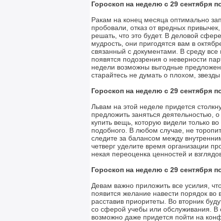
Гороскоп на неделю с 29 сентября по
Ракам на конец месяца оптимально зап
пробовали, отказ от вредных привычек
решать, что это будет. В деловой сфе
мудрость, они пригодятся вам в октябр
связанный с документами. В среду все 
появятся подозрения о неверности па
недели возможны выгодные предложени
старайтесь не думать о плохом, звезды
Гороскоп на неделю с 29 сентября по
Львам на этой неделе придется столкн
предложить заняться деятельностью, о
купить вещь, которую видели только во
подобного. В любом случае, не торопи
следите за балансом между внутренн
четверг уделите время организации про
некая переоценка ценностей и взглядов
Гороскоп на неделю с 29 сентября по
Девам важно приложить все усилия, чт
появится желание навести порядок во 
расставив приоритеты. Во вторник буду
со сферой учебы или обслуживания. В 
возможно даже придется пойти на кон