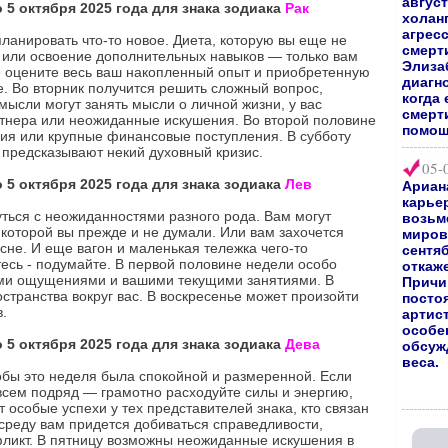
август
 5 октября 2025 года для знака зодиака
Рак
холан
агрес
ланировать что-то новое. Диета, которую вы еще не
смерт
, или освоение дополнительных навыков — только вам
Элиза
ре оцените весь ваш накопленный опыт и приобретенную
диагно
е. Во вторник получится решить сложный вопрос,
когда 
мысли могут занять мысли о личной жизни, у вас
смерт
ртнера или неожиданные искушения. Во второй половине
помощ
я или крупные финансовые поступления. В субботу
 предсказывают некий духовный кризис.
05-
 5 октября 2025 года для знака зодиака
Лев
Ариан
карьер
уться с неожиданностями разного рода. Вам могут
возьм
 которой вы прежде и не думали. Или вам захочется
мирово
 сне. И еще вагон и маленькая тележка чего-то
сентяб
тесь - подумайте. В первой половине недели особо
откаж
ими ощущениями и вашими текущими занятиями. В
Причи
странства вокруг вас. В воскресенье может произойти
посто
.
артис
особе
 5 октября 2025 года для знака зодиака
Дева
обсуж
веса.
обы это неделя была спокойной и размеренной. Если
всем подряд — грамотно расходуйте силы и энергию,
т особые успехи у тех представителей знака, кто связан
среду вам придется добиваться справедливости,
фликт. В пятницу возможны неожиданные искушения в