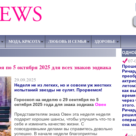
Я
МОДА, КРАСОТА
ЛЮБОВЬ И СЕМЬЯ
ЗДОРОВЬЕ
ОДНО
07-
ря по 5 октября 2025 для всех знаков зодиака
Прошел
Ричар
преоб
29.09.2025
актри
Неделя не из легких, но и совсем уж жестких
летом:
испытаний звезды не сулят. Прорвемся!
как вы
время 
Гороскоп на неделю с 29 сентября по 5
через
октября 2025 года для знака зодиака
Овен
этого
Ричард
Представителям знака Овен эта неделя неделя
решил
подарит хорошие шансы, чтобы улучшить что-то в
опера
себе и изменить качество жизни. С
она мо
повседневными делами вы справитесь довольно
успешно. В начале недели благоприятны