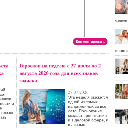
знаков
женщи
уста
Гороскоп на неделю с 27 июля по 2
ка
августа 2026 года для всех знаков
зодиака
кий
27.07.2026
ает
Эта неделя окажется
знаков
одной из самых
ности и
напряженных за все
е
лето. Полнолуние
 только
создаст препятствия
вать
и в деловой сфере, и
в личных