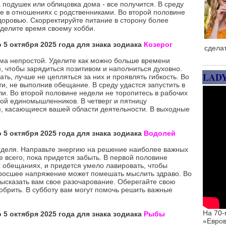
 подушек или облицовка дома - все получится. В среду
е в отношениях с родственниками. Во второй половине
доровью. Скорректируйте питание в сторону более
уделите время своему хобби.
 5 октября 2025 года для знака зодиака
Козерог
сдела
ьма непростой. Уделите как можно больше времени
, чтобы зарядиться позитивом и наполниться духовно.
LAD
ать, лучше не цепляться за них и проявлять гибкость. Во
ти, не выполнив обещание. В среду удастся запустить в
ли. Во второй половине недели не торопитесь в рабочих
ой единомышленников. В четверг и пятницу
я, касающиеся вашей области деятельности. В выходные
 5 октября 2025 года для знака зодиака
Водолей
еделя. Направьте энергию на решение наиболее важных
е всего, пока придется забыть. В первой половине
 обещаниях, и придется умело лавировать, чтобы
озросшее напряжение может помешать мыслить здраво. Во
высказать вам свое разочарование. Оберегайте свою
добрить. В субботу вам могут помочь решить важные
На 70-
 5 октября 2025 года для знака зодиака
Рыбы
«Евров