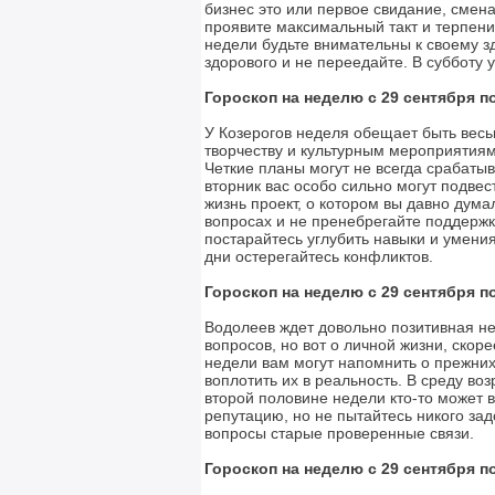
бизнес это или первое свидание, смена
проявите максимальный такт и терпени
недели будьте внимательны к своему з
здорового и не переедайте. В субботу 
Гороскоп на неделю с 29 сентября по
У Козерогов неделя обещает быть вес
творчеству и культурным мероприятиям
Четкие планы могут не всегда срабатыв
вторник вас особо сильно могут подвес
жизнь проект, о котором вы давно дума
вопросах и не пренебрегайте поддержк
постарайтесь углубить навыки и умени
дни остерегайтесь конфликтов.
Гороскоп на неделю с 29 сентября по
Водолеев ждет довольно позитивная н
вопросов, но вот о личной жизни, скоре
недели вам могут напомнить о прежних
воплотить их в реальность. В среду в
второй половине недели кто-то может 
репутацию, но не пытайтесь никого за
вопросы старые проверенные связи.
Гороскоп на неделю с 29 сентября по