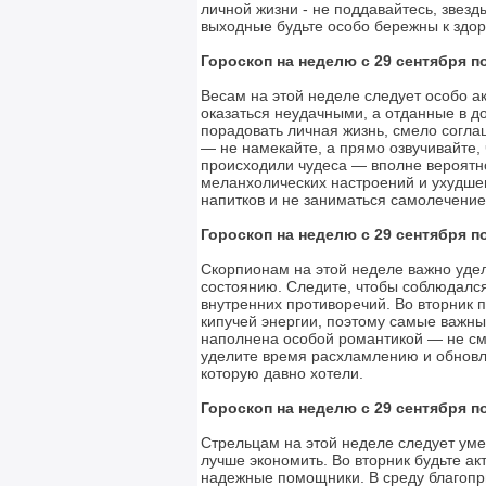
личной жизни - не поддавайтесь, звезд
выходные будьте особо бережны к здор
Гороскоп на неделю с 29 сентября по
Весам на этой неделе следует особо а
оказаться неудачными, а отданные в до
порадовать личная жизнь, смело согла
— не намекайте, а прямо озвучивайте, 
происходили чудеса — вполне вероятно
меланхолических настроений и ухудше
напитков и не заниматься самолечение
Гороскоп на неделю с 29 сентября по
Скорпионам на этой неделе важно уде
состоянию. Следите, чтобы соблюдался
внутренних противоречий. Во вторник п
кипучей энергии, поэтому самые важны
наполнена особой романтикой — не см
уделите время расхламлению и обновл
которую давно хотели.
Гороскоп на неделю с 29 сентября по
Стрельцам на этой неделе следует ум
лучше экономить. Во вторник будьте ак
надежные помощники. В среду благопри