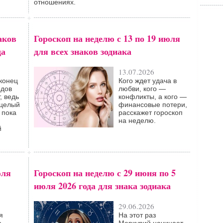
отношениях.
аков
Гороскоп на неделю с 13 по 19 июля
да
для всех знаков зодиака
13.07.2026
 конец
Кого ждет удача в
одов
любви, кого —
, ведь
конфликты, а кого —
 целый
финансовые потери,
 пока
расскажет гороскоп
на неделю.
й
юля
Гороскоп на неделю с 29 июня по 5
июля 2026 года для знака зодиака
29.06.2026
я
На этот раз