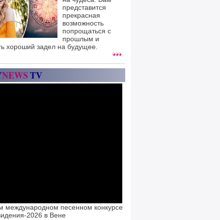
представится
прекрасная
возможность
попрощаться с
прошлым и
ть хороший задел на будущее.
Y
NEWS
TV
м международном песенном конкурсе
идения-2026 в Вене