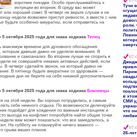
07-
короткие поездки. Особо прислушивайтесь к
Тучи 
интуиции во вторник. В среду вас может
сгуща
г или хороший совет. В четверг не верьте слухам и не
недав
концу недели возможен приступ ревности, а вместе с ним
домог
е будьте особенно аккуратны, если отправитесь на
роли.
полит
Левин
 5 октября 2025 года для знака зодиака
Телец
котор
смерт
ть максимум времени для духовного обогащения.
и, которым давным давно не уделяли внимания. В
07-
ование и самоанализ. Во вторник лучше не спорить и
едели не совершайте никаких активных действий, если
Джидж
 В четверг сделайте звонок, на который давно не
привл
ние. В пятницу будьте аккуратнее со здоровьем —
Париж
ходные дни не берите на себя никакой дополнительной
свадь
кольц
подтв
 5 октября 2025 года для знака зодиака
Близнецы
покло
в это
я на этой неделе. Вы хорошо потрудились, и самым
СМИ у
ить себе немного отдыха. По возможности делегируйте
украш
рник подойдет для хождения по важным инстанциям и
что о
сто выхода на конфликт попробуйте найти общие точки
любви
недели вам может показаться, что все замедлилось, а
ил. На субботу не планируйте ничего важного —
07-
го срыва ваших планов.
26-ле