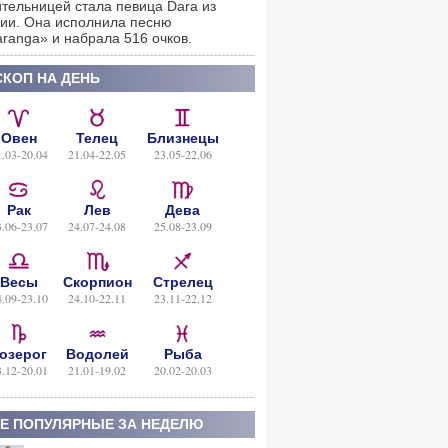
тельницей стала певица Dara из
ии. Она исполнила песню
ranga» и набрала 516 очков.
КОП НА ДЕНЬ
Овен
Телец
Близнецы
1.03-20.04
21.04-22.05
23.05-22.06
Рак
Лев
Дева
3.06-23.07
24.07-24.08
25.08-23.09
Весы
Скорпион
Стрелец
4.09-23.10
24.10-22.11
23.11-22.12
озерог
Водолей
Рыба
3.12-20.01
21.01-19.02
20.02-20.03
Е ПОПУЛЯРНЫЕ ЗА НЕДЕЛЮ