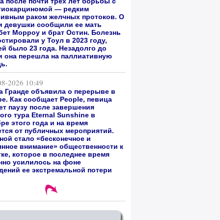
а после почти трех лет борьбы с
гиокарциномой — редким
сивным раком желчных протоков. О
и девушки сообщили ее мать
бет Морроу и брат Остин. Болезнь
стировали у Тоул в 2023 году,
ей было 23 года. Незадолго до
и она перешла на паллиативную
ь.
08-2026 10:49
а Гранде объявила о перерыве в
е. Как сообщает People, певица
ет паузу после завершения
го тура Eternal Sunshine в
ре этого года и на время
ется от публичных мероприятий.
ной стало «бесконечное и
янное внимание» общественности к
тке, которое в последнее время
нно усилилось на фоне
дений ее экстремальной потери