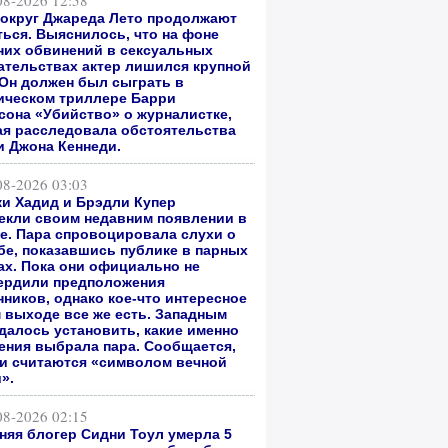
08-2026 12:58
вокруг Джареда Лето продолжают
ться. Выяснилось, что на фоне
них обвинений в сексуальных
ательствах актер лишился крупной
 Он должен был сыграть в
ическом триллере Барри
сона «Убийство» о журналистке,
ая расследовала обстоятельства
и Джона Кеннеди.
08-2026 03:03
и Хадид и Брэдли Купер
екли своим недавним появлении в
е. Пара спровоцировала слухи о
бе, показавшись публике в парных
ах. Пока они официально не
ердили предположения
нников, однако кое-что интересное
м выходе все же есть. Западным
далось установить, какие именно
ения выбрала пара. Сообщается,
ни считаются «символом вечной
».
08-2026 02:15
тняя блогер Сидни Тоул умерла 5