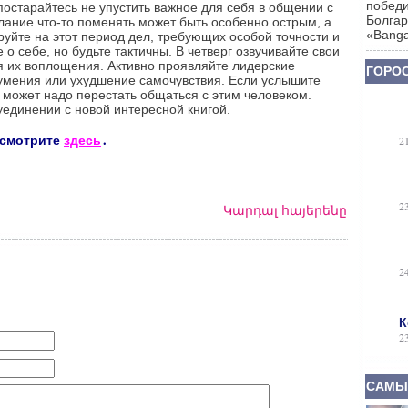
победи
постарайтесь не упустить важное для себя в общении с
Болгар
лание что-то поменять может быть особенно острым, а
«Banga
уйте на этот период дел, требующих особой точности и
о себе, но будьте тактичны. В четверг озвучивайте свои
я их воплощения. Активно проявляйте лидерские
ГОРОС
зумения или ухудшение самочувствия. Если услышите
может надо перестать общаться с этим человеком.
уединении с новой интересной книгой.
 смотрите
здесь
․
2
2
Կարդալ հայերենը
2
К
2
САМЫ