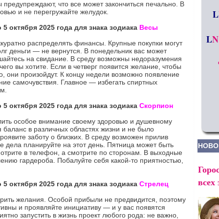
ы предупреждают, что все может закончиться печально. В
овью и не перегружайте желудок.
L
 5 октября 2025 года для знака зодиака
Весы
L
N
ккуратно распределять финансы. Крупные покупки могут
лг деньги — не вернутся. В понедельник вас может
шайтесь на свидание. В среду возможны недоразумения
чего вы хотите. Если в четверг появится желание, чтобы
, они произойдут. К концу недели возможно появление
ние самочувствия. Главное — избегать спиртных
м.
 5 октября 2025 года для знака зодиака
Скорпион
лить особое внимание своему здоровью и душевному
 баланс в различных областях жизни и не было
роявите заботу о близких. В среду возможен прилив
е дела планируйте на этот день. Пятница может быть
НОВО
отрите в телефон, а смотрите по сторонам. В выходные
ению гардероба. Побалуйте себя какой-то приятностью,
Горос
всех 
 5 октября 2025 года для знака зодиака
Стрелец
ерить желания. Особой прибыли не предвидится, поэтому
тивны и проявляйте инициативу — и у вас появятся
ятно запустить в жизнь проект любого рода: не важно,