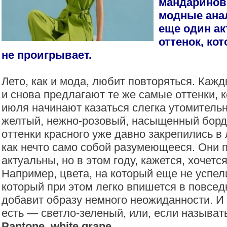
мандаринов
модные ана
еще один а
оттенок, ко
не проигрывает.
Лето, как и мода, любит повторяться. Каж
и снова предлагают те же самые оттенки, 
июля начинают казаться слегка утомитель
желтый, нежно-розовый, насыщенный борд
оттенки красного уже давно закрепились в
как нечто само собой разумеющееся. Они 
актуальны, но в этом году, кажется, хочетс
Например, цвета, на который еще не успел
который при этом легко впишется в повсед
добавит образу немного неожиданности. И 
есть — светло-зеленый, или, если называть
Pantone
,
white grape
.