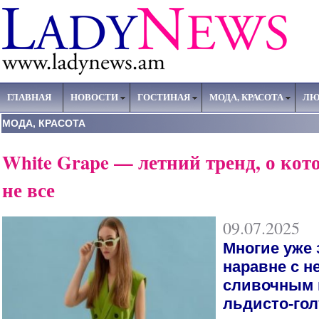
ГЛАВНАЯ
НОВОСТИ
ГОСТИНАЯ
МОДА, КРАСОТА
ЛЮ
МОДА, КРАСОТА
White Grape — летний тренд, о кот
не все
09.07.2025
Многие уже 
наравне с н
сливочным 
льдисто-гол