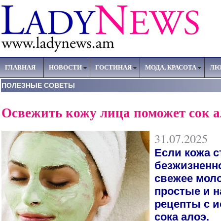
ГЛАВНАЯ
НОВОСТИ
ГОСТИНАЯ
МОДА, КРАСОТА
ЛЮ
ПОЛЕЗНЫЕ СОВЕТЫ
Освежить кожу лица поможет сок а
31.07.2025
Если кожа с
безжизненно
свежее мол
простые и 
рецепты с 
сока алоэ.