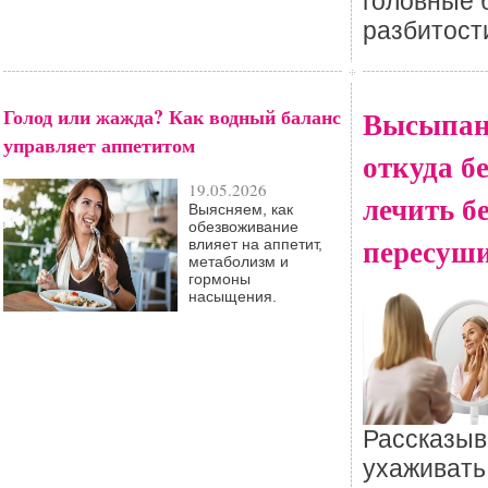
головные 
разбитост
Голод или жажда? Как водный баланс
Высыпан
управляет аппетитом
откуда б
19.05.2026
лечить б
Выясняем, как
обезвоживание
пересуш
влияет на аппетит,
метаболизм и
гормоны
насыщения.
Рассказыв
ухаживать