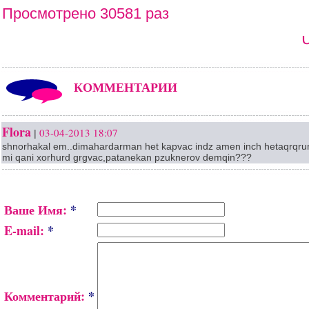
Просмотрено 30581 раз
КОММЕНТАРИИ
Flora
03-04-2013 18:07
|
shnorhakal em..dimahardarman het kapvac indz amen inch hetaqrqru
mi qani xorhurd grgvac,patanekan pzuknerov demqin???
Ваше Имя:
*
E-mail:
*
Комментарий:
*