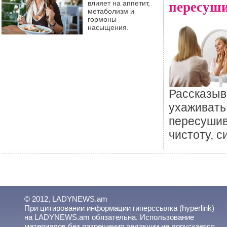
пересуш
влияет на аппетит,
метаболизм и
гормоны
насыщения.
Рассказыв
ухаживать
пересушив
чистоту, с
© 2012, LADYNEWS.am
При цитировании информации гиперссылка (hyperlink)
на LADYNEWS.am обязательна. Использование
материалов без разрешения редакции не допускается.