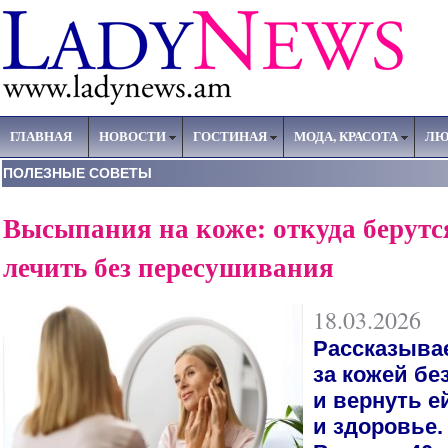
ГЛАВНАЯ
НОВОСТИ
ГОСТИНАЯ
МОДА, КРАСОТА
ЛЮ
ПОЛЕЗНЫЕ СОВЕТЫ
Высыпания на коже: откуда берутс
лечить без пересушивания
18.03.2026
Рассказывае
за кожей бе
и вернуть е
и здоровье.