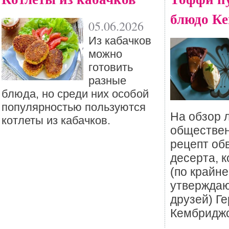
блюдо К
05.06.2026
Из кабачков
можно
готовить
разные
блюда, но среди них особой
популярностью пользуются
На обзор 
котлеты из кабачков.
обществен
рецепт об
десерта, 
(по крайне
утверждаю
друзей) Г
Кембриджс