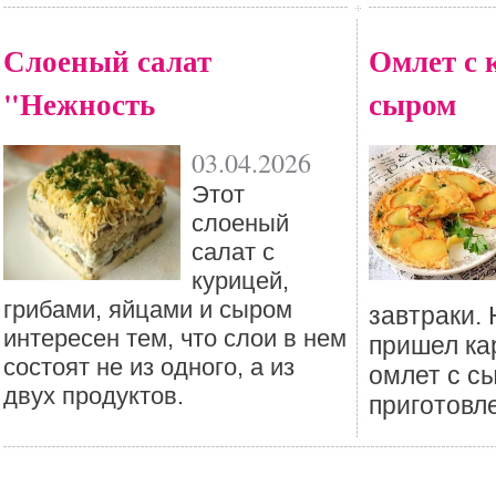
Слоеный салат
Омлет с 
"Нежность
сыром
03.04.2026
Этот
слоеный
салат с
курицей,
грибами, яйцами и сыром
завтраки.
интересен тем, что слои в нем
пришел к
состоят не из одного, а из
омлет с с
двух продуктов.
приготовл