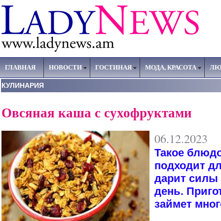
ГЛАВНАЯ
НОВОСТИ
ГОСТИНАЯ
МОДА, КРАСОТА
ЛЮ
КУЛИНАРИЯ
Овсяная каша с сухофруктами
06.12.2023
Такое блюд
подходит дл
дарит силы 
день. Приго
займет мно