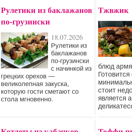
Рулетики из баклажанов
Тжвжик
по-грузински
18.07.2026
Рулетики из
баклажанов
по-грузински
блюд армя
с начинкой из
Готовится 
грецких орехов —
минимальн
великолепная закуска,
стоит недо
которую гости сметают со
является 
стола мгновенно.
деликатес
Котлеты из кабачков
Тоффи п