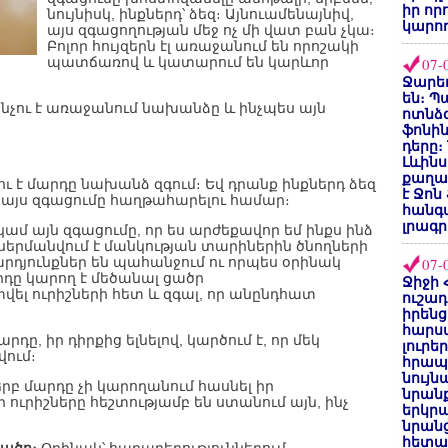
իր որ
նույնիսկ, ինքներդ՝ ձեզ։ Այնուամենայնիվ,
կարող
այս զգացողության մեջ ոչ մի վատ բան չկա։
Բոլոր հույզերն էլ առաջանում են որոշակի
պատճառով և կատարում են կարևոր
07-
Ջարեդ
են։ Պ
ինչու է առաջանում նախանձը և ինչպես այն
ոտնձգ
ֆոնին
դերը։
Լևինս
քաղաք
ւ է մարդը նախանձ զգում։ Եվ դրանք ինքներդ ձեզ
է Ջոն
է այս զգացումը հաղթահարելու համար։
հանգ
լրագր
կամ այն զգացումը, որ ես արժեքավոր եմ ինքս ինձ
 սերմանվում է մանկության տարիներին ծնողների
րդյունքներ են պահանջում ու որպես օրինակ
07-
արդը կարող է մեծանալ ցածր
Ջիջի 
լ ուրիշների հետ և զգալ, որ անընդհատ
ուշադ
իրենց
հարս
մարդը, իր դիրքից ելնելով, կարծում է, որ մեկ
լուրե
վում։
հրապ
նույ
 երբ մարդը չի կարողանում հասնել իր
նրան
 ուրիշները հեշտությամբ են ստանում այն, ինչ
երկրպ
նրանց
հետա