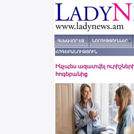
ԳԼԽԱՎՈՐ ԷՋ
ՆՈՐՈՒԹՅՈՒՆՆԵՐ
ՀՈԳԵԲԱՆՈՒԹՅՈՒՆ
Ինչպես ազատվել ուրիշներ
հոգեբանից