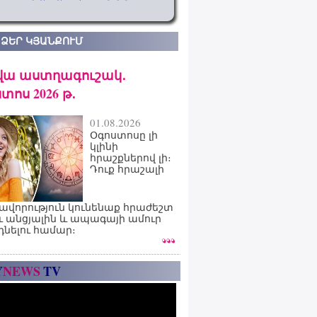
 ՁԵՐ ԿՅԱՆՔՈՒՄ
վա աստղագուշակ․
տոս 2026 թ․
01.08.2026
Օգոստոսը լի
կլինի
հրաշքներով լի։
Դուք հրաշալի
ավորություն կունենաք հրաժեշտ
ւ անցյալին և ապագայի ամուր
դնելու համար։
Y
NEWS
TV