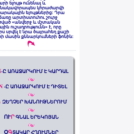
րի ելույթ ունենալ և
նակավորապես կհրաժարվի
րակային ելույթներից: Դրա
առը արտիստուհու շուրջ
ծված «անվերջ և մշտական
յին ուշադրությունն» է, որը
րս սրվել է նրա ծայրահեղ քաշի
ի մասին քննարկումների ֆոնին:
N
-Ը ԱՌԱՋԱՐԿՈՒՄ Է ԿԱՐԴԱԼ
N
-Ը ԱՌԱՋԱՐԿՈՒՄ Է ԴԻՏԵԼ
%
ԶԵՂՉԵՐ ԽԱՆՈՒԹՆԵՐՈՒՄ
ՈՒ
Ր
ԳՆԱԼ ԵՐԵԿՈՅԱՆ
Օ
Գ
ՏԱԿԱՐ ՀՂՈՒՄՆԵՐ