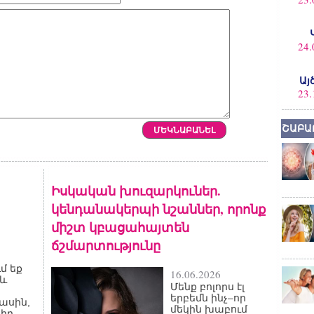
24.
Այ
23.
ՇԱԲԱ
Իսկական խուզարկուներ.
կենդանակերպի նշաններ, որոնք
միշտ կբացահայտեն
ճշմարտությունը
մ եք
16.06.2026
 և
Մենք բոլորս էլ
երբեմն ինչ–որ
մասին,
մեկին խաբում
դիր