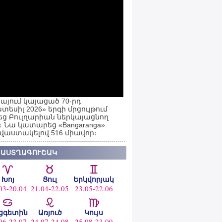
այում կայացած 70-րդ
տեսիլ 2026» երգի մրցույթում
ց Բուլղարիան ներկայացնող
ն։ Նա կատարեց «Bangaranga»
 վաստակելով 516 միավոր։
 ԱՍՏՂԱԳՈՒՇԱԿ
Խոյ
Ցուլ
Երկվորյակ
03-20.04
21.04-22.05
23.05-22.06
ցգետին
Առյուծ
Կույս
06-23.07
24.07-24.08
25.08-23.09