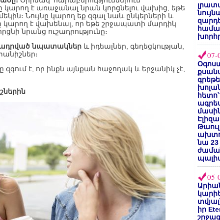
ցածը։
Օրինակ՝ հարաբերություններում
լրատվ
կարող է առաջանալ նրան կորցնելու վախից, եթե
նույն
եկին։ Նույնը կարող եք զգալ նաև ընկերների և
զարդե
 կարող է վախենալ, որ եթե շրջապատի մարդիկ
համա
որցնի նրանց ուշադրությունը։
խորհ
րտադրված նպատակներ
և իդեալներ, գեղեցկության,
փանիշներ։
07-
Օգոստ
ը զգում է, որ ինքն այնքան հաջողակ և երջանիկ չէ,
քսանվ
գրեթ
խոլա
իշներին
հետո՝
ագրե
մասին
Էլիզա
Թաուլ
ախտոր
նա 23
ժամա
պալի
05-
Արիա
կարիե
տվյալ
իր Et
շրջա