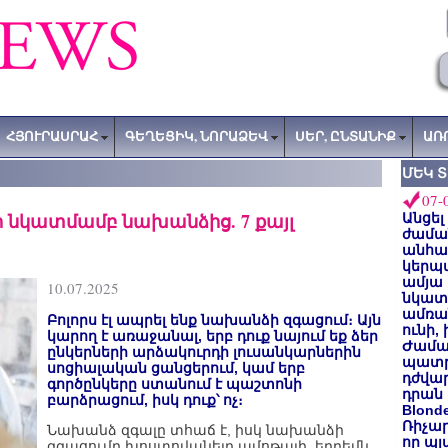
ՀՅՈՒՐԱՍՐԱՀ
ԳԵՂԵՑԻԿ, ՆՈՐԱՁԵՎ
ՍԵՐ, ԸՆՏԱՆԻՔ
ԱՌ
ՄԵԿ 
07-
ի նկատմամբ նախանձից. 7 քայլ
Անցել
ժաման
անհա
կերպ
ամյա
10.07.2025
նկատե
ամռան
Բոլորս էլ ապրել ենք նախանձի զգացում։ Այն
ունի,
կարող է առաջանալ, երբ դուք նայում եք ձեր
Ժամա
ընկերների արձակուրդի լուսանկարներին
պատր
սոցիալական ցանցերում, կամ երբ
դժվար
գործընկերը ստանում է պաշտոնի
դրան 
բարձրացում, իսկ դուք՝ ոչ։
Blond
Ռիչա
Նախանձ զգալը տհաճ է, իսկ նախանձի
որ պլ
զգացումը խոստովանելը ամոթալի, երբեմն,