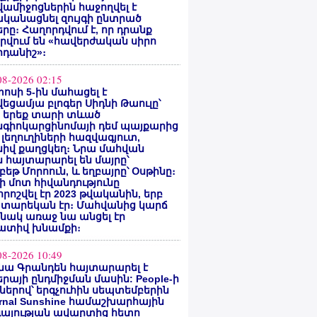
ամիջոցներին հաջողվել է
ականացնել զույգի ընտրած
րը։ Հաղորդվում է, որ դրանք
րվում են «հավերժական սիրո
րդանիշ»։
08-2026 02:15
ոսի 5-ին մահացել է
եցամյա բլոգեր Սիդնի Թաուլը՝
ե երեք տարի տևած
նգիոկարցինոմայի դեմ պայքարից
 լեղուղիների հազվագյուտ,
սիվ քաղցկեղ։ Նրա մահվան
 հայտարարել են մայրը՝
բեթ Մորոուն, և եղբայրը՝ Օսթինը։
ի մոտ հիվանդությունը
ոշվել էր 2023 թվականին, երբ
 տարեկան էր։ Մահվանից կարճ
նակ առաջ նա անցել էր
ատիվ խնամքի։
08-2026 10:49
նա Գրանդեն հայտարարել է
րայի ընդմիջման մասին: People-ի
ներով՝ երգչուհին սեպտեմբերին
ernal Sunshine համաշխարհային
գայության ավարտից հետո