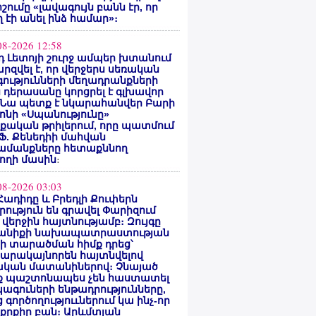
ոշումը «լավագույն բանն էր, որ
 էի անել ինձ համար»։
08-2026 12:58
 Լետոյի շուրջ ամպեր խտանում
արզվել է, որ վերջերս սեռական
ությունների մեղադրանքների
 դերասանը կորցրել է գլխավոր
 Նա պետք է նկարահանվեր Բարի
ոնի «Սպանությունը»
ական թրիլերում, որը պատմում
 Ֆ. Քենեդիի մահվան
ամանքները հետաքննող
ողի մասին
։
08-2026 03:03
Հադիդը և Բրեդլի Քուփերն
րություն են գրավել Փարիզում
 վերջին հայտնությամբ։ Զույգը
անիքի նախապատրաստության
րի տարածման հիմք դրեց՝
արակայնորեն հայտնվելով
նական մատանիներով։ Չնայած
ք պաշտոնապես չեն հաստատել
ագուների ենթադրությունները,
 գործողություւներում կա ինչ-որ
քրքիր բան։ Արևմտյան