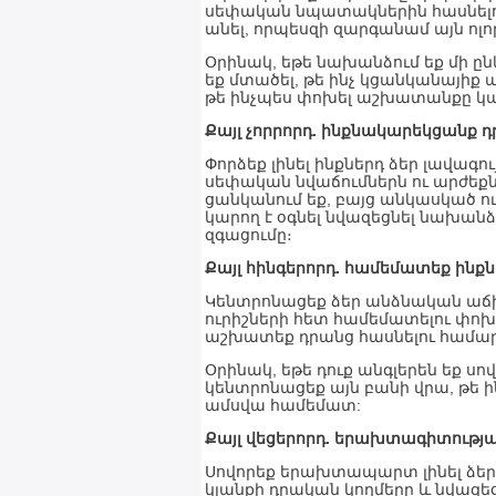
սեփական նպատակներին հասնելու 
անել, որպեսզի զարգանամ այն ոլո
Օրինակ, եթե նախանձում եք մի ըն
եք մտածել, թե ինչ կցանկանայիք 
թե ինչպես փոխել աշխատանքը կամ 
Քայլ չորրորդ. ինքնակարեկցանք դ
Փորձեք լինել ինքներդ ձեր լավագու
սեփական նվաճումներն ու արժեքներ
ցանկանում եք, բայց անկասկած ու
կարող է օգնել նվազեցնել նախա
զգացումը։
Քայլ հինգերորդ. համեմատեք ինքն
Կենտրոնացեք ձեր անձնական աճի 
ուրիշների հետ համեմատելու փ
աշխատեք դրանց հասնելու համար
Օրինակ, եթե դուք անգլերեն եք ս
կենտրոնացեք այն բանի վրա, թե ի
ամսվա համեմատ:
Քայլ վեցերորդ. երախտագիտությ
Սովորեք երախտապարտ լինել ձեր 
կյանքի դրական կողմերը և նվազ