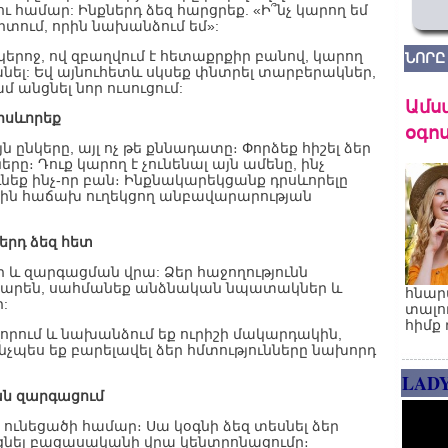
համար: Ինքներդ ձեզ հարցրեք. «Ի՞նչ կարող եմ
րտում, որին նախանձում եմ»:
կերոջ, ով զբաղվում է հետաքրքիր բանով, կարող
ՆՈՐԸ
անել: Եվ այնուհետև սկսեք փնտրել տարբերակներ,
անցնել նոր ուսուցում:
Ամս
րսևորեք
օգոս
յն ընկերը, այլ ոչ թե քննադատը։ Փորձեք հիշել ձեր
ը։ Դուք կարող է չունենալ այն ամենը, ինչ
նեք ինչ-որ բան։ Ինքնակարեկցանք դրսևորելը
նձին հաճախ ուղեկցող անբավարարության
երդ ձեզ հետ
և զարգացման վրա: Ձեր հաջողությունն
ոխարեն, սահմանեք անձնական նպատակներ և
հնար
:
տալո
հիմք 
ովորում և նախանձում եք ուրիշի մակարդակին,
նչպես եք բարելավել ձեր հմտությունները նախորդ
LAD
ան զարգացում
ունեցածի համար։ Սա կօգնի ձեզ տեսնել ձեր
եցնել բացասականի վրա կենտրոնացումը։