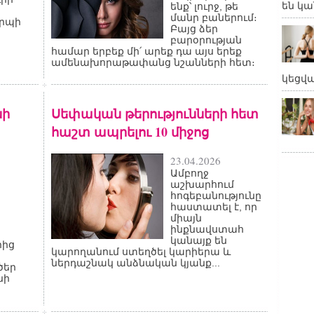
են կա
ենք՝ լուրջ, թե
մանր բաներում։
րպի
Բայց ձեր
բարօրության
համար երբեք մի՛ արեք դա այս երեք
ամենախորաթափանց նշանների հետ։
կեցվ
նի
Սեփական թերությունների հետ
հաշտ ապրելու 10 միջոց
23.04.2026
Ամբողջ
աշխարհում
հոգեբանությունը
հաստատել է, որ
միայն
ինքնավստահ
կանայք են
րից
կարողանում ստեղծել կարիերա և
ներդաշնակ անձնական կյանք...
ծեր
նի