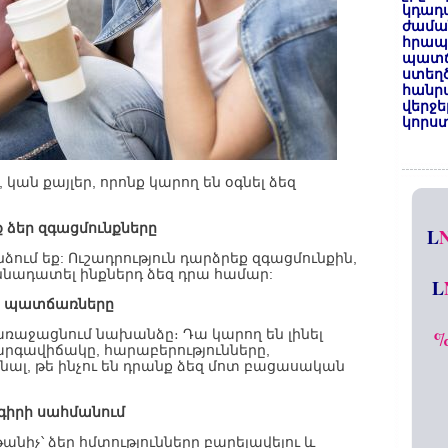
կդադա
ժամա
հրապա
պատճ
ստեղ
հանրա
վերջե
կորստ
ն քայլեր, որոնք կարող են օգնել ձեզ
ք ձեր զգացմունքները
L
նձում եք: Ուշադրություն դարձրեք զգացմունքին,
չննադատել ինքներդ ձեզ դրա համար:
L
ձի պատճառները
առաջացնում նախանձը։ Դա կարող են լինել
արգավիճակը, հարաբերությունները,
նալ, թե ինչու են դրանք ձեզ մոտ բացասական
գիրի սահմանում
իչ՝ ձեր հմտությունները բարելավելու և