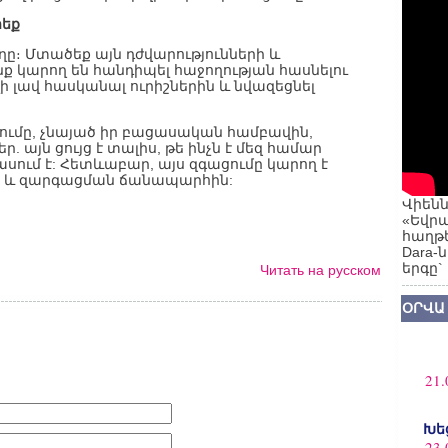
րեք
եղը։ Մտածեք այն դժվարությունների և
ք կարող են հանդիպել հաջողության հասնելու
 լավ հասկանալ ուրիշներին և նվազեցնել
ցումը, չնայած իր բացասական համբավին,
. այն ցույց է տալիս, թե ինչն է մեզ համար
ասում է: Հետևաբար, այս զգացումը կարող է
 և զարգացման ճանապարհին:
Վիենն
«Եվրա
հաղթե
Dara-
երգը`
Читать на русском
ՕՐՎԱ
21.
Խե
23.