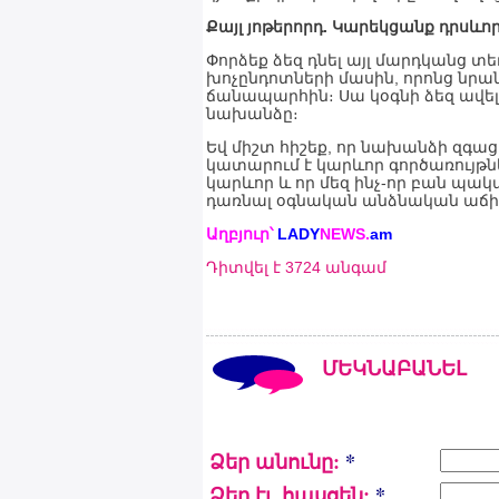
Քայլ յոթերորդ. Կարեկցանք դրսևո
Փորձեք ձեզ դնել այլ մարդկանց տ
խոչընդոտների մասին, որոնց նրան
ճանապարհին։ Սա կօգնի ձեզ ավելի
նախանձը։
Եվ միշտ հիշեք, որ նախանձի զգա
կատարում է կարևոր գործառույթներ
կարևոր և որ մեզ ինչ-որ բան պակ
դառնալ օգնական անձնական աճի
Աղբյուր՝
LADY
NEWS.
am
Դիտվել է 3724 անգամ
ՄԵԿՆԱԲԱՆԵԼ
Ձեր անունը:
*
Ձեր էլ. հասցեն:
*