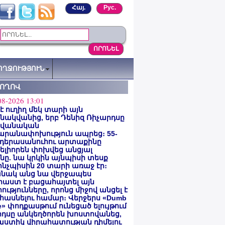
Հայ.
Рус.
ՈՂՋՈՒԹՅՈՒՆ
ՏՈՂՈՎ
08-2026 13:01
 է ուղիղ մեկ տարի այն
ակվանից, երբ Դենիզ Ռիչարդսը
վանական
արանափոխություն ապրեց։ 55-
 դերասանուհու արտաքինը
լիորեն փոխվեց անցյալ
ը. նա կրկին այնպիսի տեսք
 ինչպիսին 20 տարի առաջ էր։
նակ անց նա վերջապես
աստ է բացահայտել այն
ությունները, որոնց միջով անցել է
հասնելու համար։ Վերջերս «Dumb
e» փոդքասթում ունեցած ելույթում
րդսը անկեղծորեն խոստովանեց,
աստիկ վիրահատության դիմելու