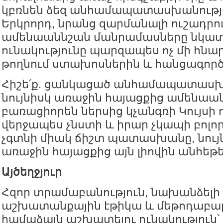
կբռնեն ձեզ անհամապատասխանությա
Երկրորդ, նրանց զարմանալի ուշադրու
ամենաաննշան մանրամասները նկատ
ունակությունը պարզապես ոչ մի հնար
թողնում ստախոսներին և հանցագործ
Հիշե՛ք. ցանկացած անհամապատասխա
նույնիսկ առաջին հայացքից ամենաա
բառացիորեն ներսից կչանգռի Կույսի ո
վերջապես չնստի և իրար չկապի բոլոր
չգտնի միակ ճիշտ պատասխանը, նույն
առաջին հայացքից այն լիովին անհեթեթ
Այծեղջյուր
Հզոր տրամաբանություն, նախանձելի
աշխատանքային էթիկա և մեթոդաբար
համաձայն աշխատելու ունակություն՝ ք