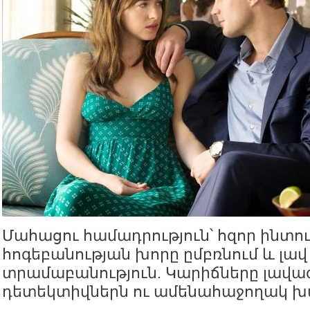
Մահացու համադրություն՝ հզոր ինտո
հոգեբանության խորը ըմբռնում և լա
տրամաբանություն. Կարիճները լավագ
դետեկտիվներն ու ամենահաջողակ խ