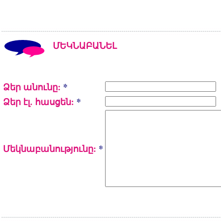
ՄԵԿՆԱԲԱՆԵԼ
Ձեր անունը:
*
Ձեր էլ. հասցեն:
*
Մեկնաբանությունը:
*