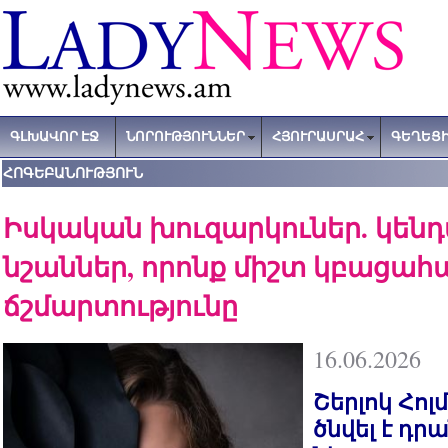
ԳԼԽԱՎՈՐ ԷՋ
ՆՈՐՈՒԹՅՈՒՆՆԵՐ
ՀՅՈՒՐԱՍՐԱՀ
ԳԵՂԵՑԻ
ՀՈԳԵԲԱՆՈՒԹՅՈՒՆ
Իսկական խուզարկուներ. կեն
նշաններ, որոնք միշտ կբացահ
ճշմարտությունը
16.06.2026
Շերլոկ Հո
ծնվել է դր